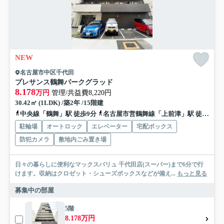
NEW
名古屋市中区千代田
プレサンス鶴舞パークグラッド
8.178
万円
管理/共益費8,220円
30.42㎡ (1LDK) /築2年 /15階建
中央線「鶴舞」駅 徒歩9分
名古屋市営鶴舞線「上前津」駅 徒歩13分
駐輪場
オートロック
エレベーター
宅配ボックス
防犯カメラ
敷地内ごみ置き場
日々の暮らしに便利なマックスバリュ 千代田店(スーパー)まで6分で行
けます。収納はクロゼット・シューズボックスなどが備え...
もっと見る
募集中の部屋
5階
8.178万円