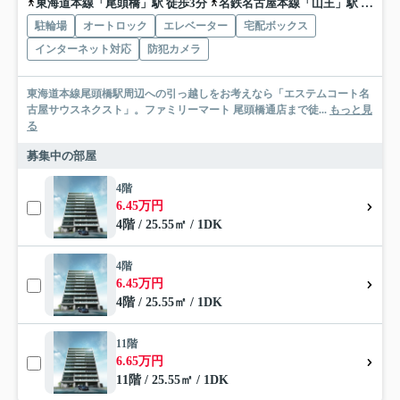
東海道本線「尾頭橋」駅 徒歩3分
名鉄名古屋本線「山王」駅 徒歩13分
駐輪場
オートロック
エレベーター
宅配ボックス
インターネット対応
防犯カメラ
東海道本線尾頭橋駅周辺への引っ越しをお考えなら「エステムコート名
古屋サウスネクスト」。ファミリーマート 尾頭橋通店まで徒...
もっと見
る
募集中の部屋
4階
6.45万円
4階 / 25.55㎡ / 1DK
4階
6.45万円
4階 / 25.55㎡ / 1DK
11階
6.65万円
11階 / 25.55㎡ / 1DK