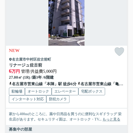
NEW
名古屋市中村区佐古前町
リナージュ佐古前
6
万円
管理/共益費5,000円
27.00㎡ (1R) /築3年 /6階建
名古屋市営東山線「本陣」駅 徒歩6分
名古屋市営東山線「亀島」駅 徒歩8分
駐輪場
オートロック
エレベーター
宅配ボックス
インターネット対応
防犯カメラ
家から400mのところに、薬や日用品を買うのに便利なスギドラッグ 栄
生店があります。セキュリティ面は、オートロック・TV...
もっと見る
募集中の部屋