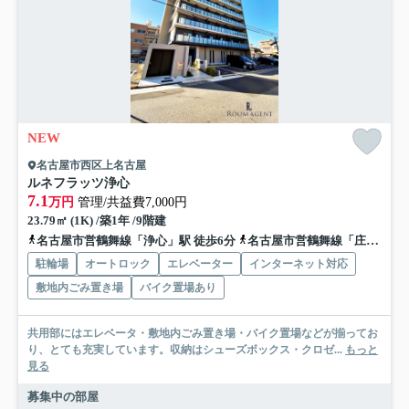
NEW
名古屋市西区上名古屋
ルネフラッツ浄心
7.1
万円
管理/共益費7,000円
23.79㎡ (1K) /築1年 /9階建
名古屋市営鶴舞線「浄心」駅 徒歩6分
名古屋市営鶴舞線「庄内通」駅 徒歩15分
駐輪場
オートロック
エレベーター
インターネット対応
敷地内ごみ置き場
バイク置場あり
共用部にはエレベータ・敷地内ごみ置き場・バイク置場などが揃ってお
り、とても充実しています。収納はシューズボックス・クロゼ...
もっと
見る
募集中の部屋