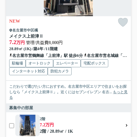
NEW
名古屋市中区橘
メイクス上前津Ⅱ
7.2
万円
管理/共益費8,000円
28.89㎡ (1K) /築4年 /11階建
名古屋市営鶴舞線「上前津」駅 徒歩6分
名古屋市営名城線「東別院」駅 徒歩12分
駐輪場
オートロック
エレベーター
宅配ボックス
インターネット対応
防犯カメラ
こだわりで選びたい方におすすめ。名古屋市中区エリアで住まいをお探
しなら「メイクス上前津Ⅱ」。近くにはセブンイレブン 名古...
もっと見
る
募集中の部屋
2階
7.2万円
2階 / 28.89㎡ / 1K