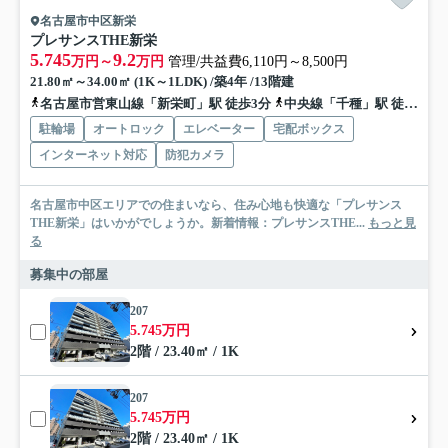
名古屋市中区新栄
プレサンスTHE新栄
5.745
9.2
万円～
万円
管理/共益費6,110円～8,500円
21.80㎡～34.00㎡ (1K～1LDK) /築4年 /13階建
名古屋市営東山線「新栄町」駅 徒歩3分
中央線「千種」駅 徒歩11分
駐輪場
オートロック
エレベーター
宅配ボックス
インターネット対応
防犯カメラ
名古屋市中区エリアでの住まいなら、住み心地も快適な「プレサンス
THE新栄」はいかがでしょうか。新着情報：プレサンスTHE...
もっと見
る
募集中の部屋
207
5.745万円
2階 / 23.40㎡ / 1K
207
5.745万円
2階 / 23.40㎡ / 1K