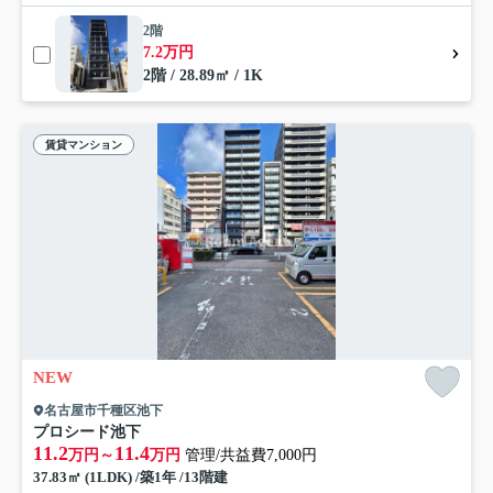
2階
7.2万円
2階 / 28.89㎡ / 1K
賃貸マンション
NEW
名古屋市千種区池下
プロシード池下
11.2
11.4
万円～
万円
管理/共益費7,000円
37.83㎡ (1LDK) /築1年 /13階建