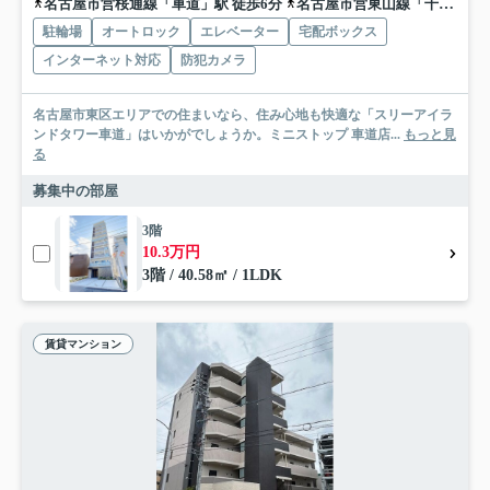
名古屋市営桜通線「車道」駅 徒歩6分
名古屋市営東山線「千種」駅 徒歩12分
駐輪場
オートロック
エレベーター
宅配ボックス
インターネット対応
防犯カメラ
名古屋市東区エリアでの住まいなら、住み心地も快適な「スリーアイラ
ンドタワー車道」はいかがでしょうか。ミニストップ 車道店...
もっと見
る
募集中の部屋
3階
10.3万円
3階 / 40.58㎡ / 1LDK
賃貸マンション