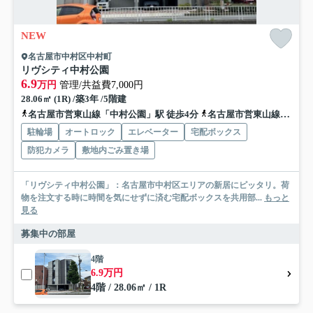
NEW
名古屋市中村区中村町
リヴシティ中村公園
6.9
万円
管理/共益費7,000円
28.06㎡ (1R) /築3年 /5階建
名古屋市営東山線「中村公園」駅 徒歩4分
名古屋市営東山線「中村日赤」駅 徒歩7分
駐輪場
オートロック
エレベーター
宅配ボックス
防犯カメラ
敷地内ごみ置き場
「リヴシティ中村公園」：名古屋市中村区エリアの新居にピッタリ。荷
物を注文する時に時間を気にせずに済む宅配ボックスを共用部...
もっと
見る
募集中の部屋
4階
6.9万円
4階 / 28.06㎡ / 1R