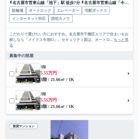
名古屋市営東山線「池下」駅 徒歩7分
名古屋市営東山線「今池」駅 徒歩7分
駐輪場
オートロック
エレベーター
宅配ボックス
インターネット対応
防犯カメラ
こだわりで選びたい方におすすめ。名古屋市千種区エリアで住まいをお
探しなら「メイクス今池02」。セキュリティ面は、オートロ...
もっと見
る
募集中の部屋
3階
5.55万円
3階 / 21.66㎡ / 1K
3階
5.55万円
3階 / 21.66㎡ / 1K
賃貸マンション