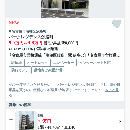
NEW
名古屋市瑞穂区汐路町
パークレジデンス汐路町
9.7
9.8
万円～
万円
管理/共益費8,000円
40.48㎡ (1LDK) /築4年 /6階建
名古屋市営桜通線「瑞穂区役所」駅 徒歩6分
名古屋市営桜通線「瑞穂運動場西」駅 徒歩13分
駐輪場
オートロック
エレベーター
インターネット対応
防犯カメラ
敷地内ごみ置き場
ぜひ一度見ていただきたい、「パークレジデンス汐路町」です。薬や日
用品を買うのに便利なスギ薬局 汐路店まで5mです。セキュ...
もっと見
る
募集中の部屋
1階
9.7万円
1階 / 40.48㎡ / 1LDK