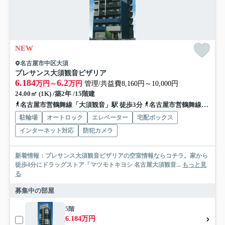
NEW
名古屋市中区大須
プレサンス大須観音ビザリア
6.184
6.2
万円～
万円
管理/共益費8,160円～10,000円
24.00㎡ (1K) /築2年 /15階建
名古屋市営鶴舞線「大須観音」駅 徒歩3分
名古屋市営鶴舞線「上前津」駅 徒歩13分
駐輪場
オートロック
エレベーター
宅配ボックス
インターネット対応
防犯カメラ
新着情報：プレサンス大須観音ビザリアの空室情報ならコチラ。家から
徒歩4分にドラッグストア「マツモトキヨシ 名古屋大須観音...
もっと見
る
募集中の部屋
5階
6.184万円