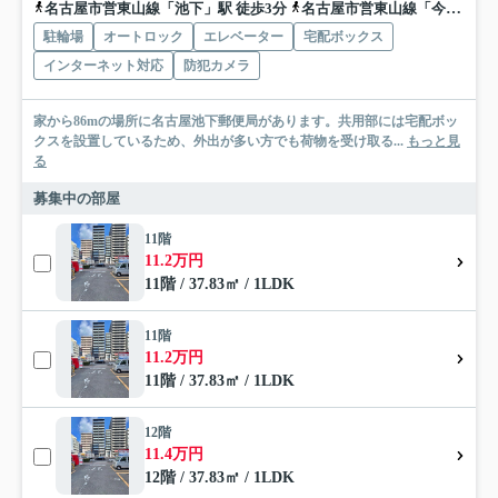
名古屋市営東山線「池下」駅 徒歩3分
名古屋市営東山線「今池」駅 徒歩8分
駐輪場
オートロック
エレベーター
宅配ボックス
インターネット対応
防犯カメラ
家から86mの場所に名古屋池下郵便局があります。共用部には宅配ボッ
クスを設置しているため、外出が多い方でも荷物を受け取る...
もっと見
る
募集中の部屋
11階
11.2万円
11階 / 37.83㎡ / 1LDK
11階
11.2万円
11階 / 37.83㎡ / 1LDK
12階
11.4万円
12階 / 37.83㎡ / 1LDK