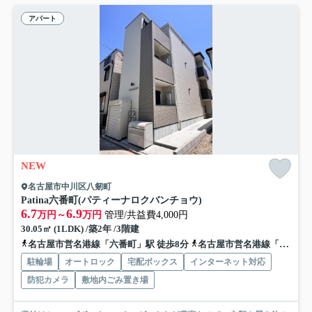
アパート
NEW
名古屋市中川区八剱町
Patina六番町(パティーナロクバンチョウ)
6.7
6.9
万円～
万円
管理/共益費4,000円
30.05㎡ (1LDK) /築2年 /3階建
名古屋市営名港線「六番町」駅 徒歩8分
名古屋市営名港線「日比野」駅 徒歩17分
駐輪場
オートロック
宅配ボックス
インターネット対応
防犯カメラ
敷地内ごみ置き場