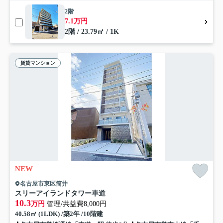
2階
7.1万円
2階 / 23.79㎡ / 1K
賃貸マンション
NEW
名古屋市東区筒井
スリーアイランドタワー車道
10.3
万円
管理/共益費8,000円
40.58㎡ (1LDK) /築2年 /10階建