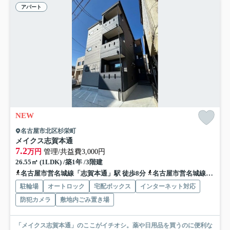
アパート
NEW
名古屋市北区杉栄町
メイクス志賀本通
7.2
万円
管理/共益費3,000円
26.55㎡ (1LDK) /築1年 /3階建
名古屋市営名城線「志賀本通」駅 徒歩8分
名古屋市営名城線「平安通」駅 徒歩11分
駐輪場
オートロック
宅配ボックス
インターネット対応
防犯カメラ
敷地内ごみ置き場
「メイクス志賀本通」のここがイチオシ。薬や日用品を買うのに便利な