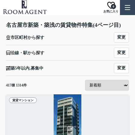
0
お気に入り
名古屋市新築・築浅の賃貸物件特集(4ページ目)
変更
市区町村から探す
変更
沿線・駅から探す
変更
築5年以内,募集中
417
棟
1314
件
賃貸マンション