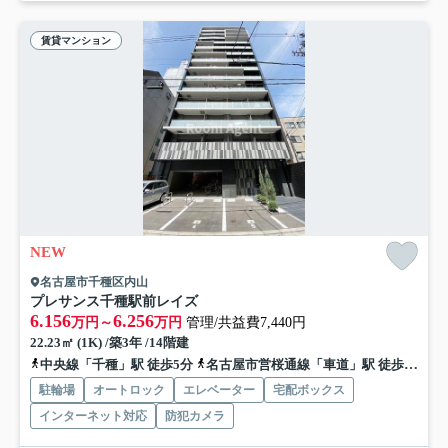
賃貸マンション
NEW
名古屋市千種区内山
プレサンス千種駅前レイズ
6.156
6.256
万円～
万円
管理/共益費7,440円
22.23㎡ (1K) /築3年 /14階建
中央線「千種」駅 徒歩5分
名古屋市営桜通線「車道」駅 徒歩7分
駐輪場
オートロック
エレベーター
宅配ボックス
インターネット対応
防犯カメラ