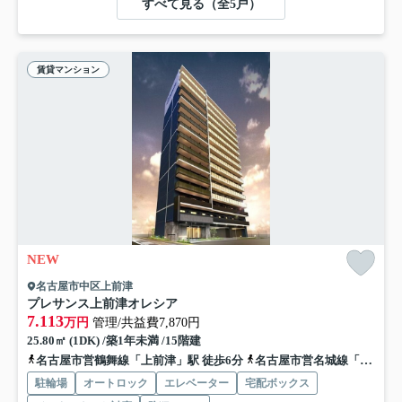
すべて見る（全5戸）
賃貸マンション
NEW
名古屋市中区上前津
プレサンス上前津オレシア
7.113
万円
管理/共益費7,870円
25.80㎡ (1DK) /築1年未満 /15階建
名古屋市営鶴舞線「上前津」駅 徒歩6分
名古屋市営名城線「東別院」駅 徒歩10分
駐輪場
オートロック
エレベーター
宅配ボックス