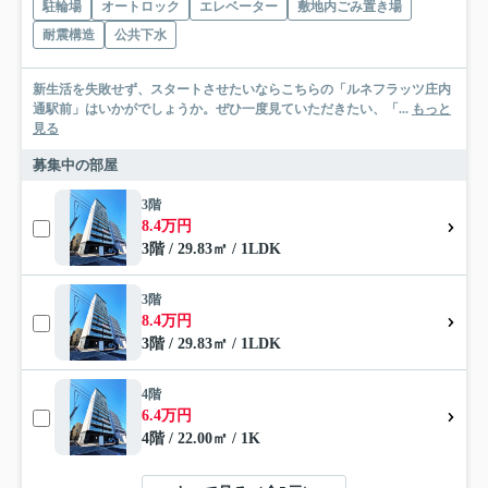
駐輪場
オートロック
エレベーター
敷地内ごみ置き場
耐震構造
公共下水
新生活を失敗せず、スタートさせたいならこちらの「ルネフラッツ庄内
通駅前」はいかがでしょうか。ぜひ一度見ていただきたい、「...
もっと
見る
募集中の部屋
3階
8.4万円
3階 / 29.83㎡ / 1LDK
3階
8.4万円
3階 / 29.83㎡ / 1LDK
4階
6.4万円
4階 / 22.00㎡ / 1K