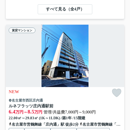
すべて見る（全4戸）
賃貸マンション
NEW
名古屋市西区庄内通
ルネフラッツ庄内通駅前
6.4
8.5
万円～
万円
管理/共益費7,000円～9,000円
22.00㎡～29.83㎡ (1K～1LDK) /築1年 /15階建
名古屋市営鶴舞線「庄内通」駅 徒歩2分
名古屋市営鶴舞線「庄内緑地公園」駅 徒歩18分