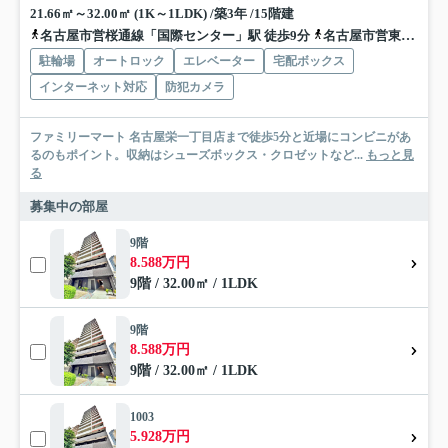
21.66㎡～32.00㎡ (1K～1LDK) /築3年 /15階建
名古屋市営桜通線「国際センター」駅 徒歩9分
名古屋市営東山線「伏見」駅 徒歩10分
駐輪場
オートロック
エレベーター
宅配ボックス
インターネット対応
防犯カメラ
ファミリーマート 名古屋栄一丁目店まで徒歩5分と近場にコンビニがあ
るのもポイント。収納はシューズボックス・クロゼットなど...
もっと見
る
募集中の部屋
9階
8.588万円
9階 / 32.00㎡ / 1LDK
9階
8.588万円
9階 / 32.00㎡ / 1LDK
1003
5.928万円