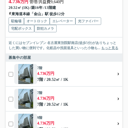
4.736
万円
管理/共益費9,640円
20.52㎡ (1K) /築16年 /13階建
東海道本線「金山」駅 徒歩12分
駐輪場
オートロック
エレベーター
光ファイバー
宅配ボックス
防犯カメラ
近くにはセブンイレブン 名古屋東別院駅南店(徒歩5分)がありちょっと
した買い物に便利です。化粧品や洗面道具といった小物も...
もっと見る
募集中の部屋
7階
4.736万円
7階 / 20.52㎡ / 1K
7階
4.736万円
7階 / 20.52㎡ / 1K
9階
4.736万円