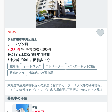
NEW
名古屋市中川区山王
ラ・メゾン輝
7.9
万円
管理/共益費7,300円
40.08㎡ (1LDK) /築8年 /8階建
中央線「金山」駅 徒歩19分
駐輪場
オートロック
エレベーター
インターネット対応
防犯カメラ
敷地内ごみ置き場
東海道本線尾頭橋駅近くの新居におすすめ、ラ・メゾン輝の物件情報。
こちらの物件はセブンイレブン 名古屋山王3丁目店まで50...
もっと見る
募集中の部屋
8階