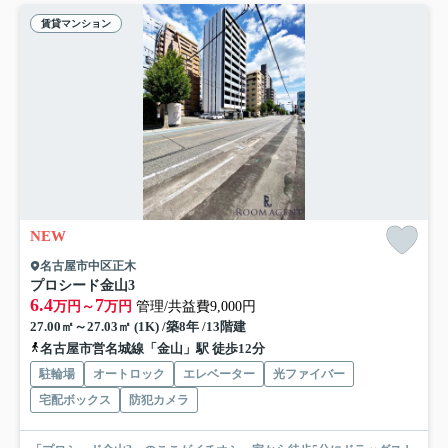
賃貸マンション
NEW
名古屋市中区正木
プロシード金山3
6.4
7
万円～
万円
管理/共益費9,000円
27.00㎡～27.03㎡ (1K) /築8年 /13階建
名古屋市営名城線「金山」駅 徒歩12分
駐輪場
オートロック
エレベーター
光ファイバー
宅配ボックス
防犯カメラ