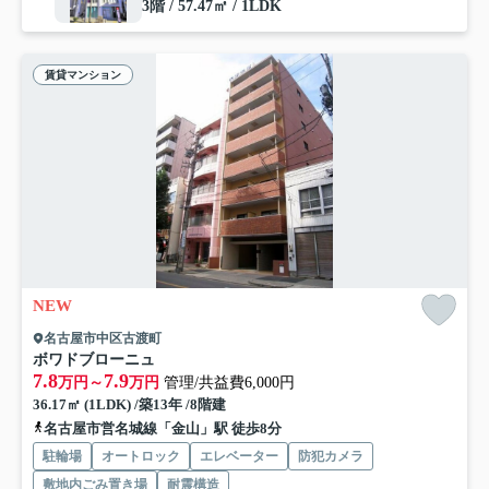
3階 / 57.47㎡ / 1LDK
賃貸マンション
NEW
名古屋市中区古渡町
ボワドブローニュ
7.8
7.9
万円～
万円
管理/共益費6,000円
36.17㎡ (1LDK) /築13年 /8階建
名古屋市営名城線「金山」駅 徒歩8分
駐輪場
オートロック
エレベーター
防犯カメラ
敷地内ごみ置き場
耐震構造