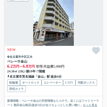
NEW
名古屋市中区正木
ベレーサ金山
6.2
6.8
万円～
万円
管理/共益費5,000円
24.30㎡ (1K) /築19年 /7階建
名古屋市営名城線「金山」駅 徒歩4分
駐輪場
オートロック
エレベーター
CATV
宅配ボックス
防犯カメラ
新着情報：ベレーサ金山の空室情報ならコチラ。近くにはファミリーマ
ート 熱田金山南店(徒歩2分)がありちょっとした買い物に...
もっと見る