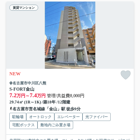
賃貸マンション
NEW
名古屋市中川区八熊
S-FORT金山
7.2
7.4
万円～
万円
管理/共益費8,000円
29.74㎡ (1R～1K) /築18年 /12階建
名古屋市営名城線「金山」駅 徒歩9分
駐輪場
オートロック
エレベーター
光ファイバー
宅配ボックス
敷地内ごみ置き場