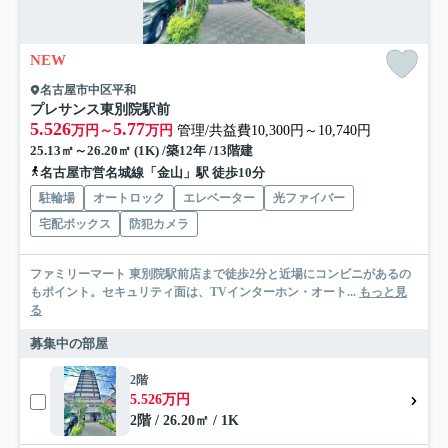
NEW
名古屋市中区平和
プレサンス東別院駅前
5.526
5.77
万円～
万円
管理/共益費10,300円～10,740円
25.13㎡～26.20㎡ (1K) /築12年 /13階建
名古屋市営名城線「金山」駅 徒歩10分
駐輪場
オートロック
エレベーター
光ファイバー
宅配ボックス
防犯カメラ
ファミリーマート 東別院駅前店まで徒歩2分と近場にコンビニがあるの
もポイント。セキュリティ面は、TVインターホン・オート...
もっと見
る
募集中の部屋
2階
5.526万円
2階 / 26.20㎡ / 1K