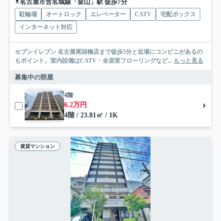
名古屋市営名城線「金山」駅 徒歩7分
駐輪場
オートロック
エレベーター
CATV
宅配ボックス
インターネット対応
セブンイレブン 名古屋尾頭橋店まで徒歩5分と近場にコンビニがあるの
もポイント。室内設備はCATV・全居室フローリングなど...
もっと見る
募集中の部屋
4階
6.2万円
4階 / 23.81㎡ / 1K
賃貸マンション