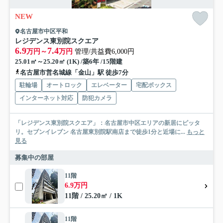
NEW
名古屋市中区平和
レジデンス東別院スクエア
6.9
7.4
万円～
万円
管理/共益費6,000円
25.01㎡～25.20㎡ (1K) /築6年 /15階建
名古屋市営名城線「金山」駅 徒歩7分
駐輪場
オートロック
エレベーター
宅配ボックス
インターネット対応
防犯カメラ
「レジデンス東別院スクエア」：名古屋市中区エリアの新居にピッタ
リ。セブンイレブン 名古屋東別院駅南店まで徒歩1分と近場に...
もっと
見る
募集中の部屋
11階
6.9万円
11階 / 25.20㎡ / 1K
11階