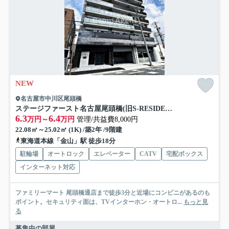
NEW
名古屋市中川区尾頭橋
ステージファースト名古屋尾頭橋(旧S-RESIDENCE尾頭橋)
6.3
6.4
万円～
万円
管理/共益費8,000円
22.08㎡～25.02㎡ (1K) /築2年 /9階建
東海道本線「金山」駅 徒歩18分
駐輪場
オートロック
エレベーター
CATV
宅配ボックス
インターネット対応
ファミリーマート 尾頭橋通店まで徒歩3分と近場にコンビニがあるのも
ポイント。セキュリティ面は、TVインターホン・オートロ...
もっと見
る
募集中の部屋