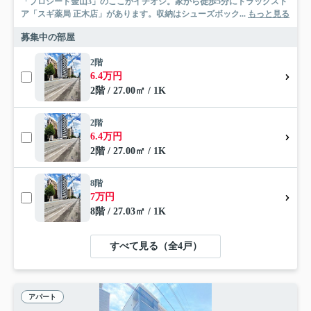
「プロシード金山3」のここがイチオシ。家から徒歩5分にドラッグスト
ア「スギ薬局 正木店」があります。収納はシューズボック...
もっと見る
募集中の部屋
2階
6.4万円
2階 / 27.00㎡ / 1K
2階
6.4万円
2階 / 27.00㎡ / 1K
8階
7万円
8階 / 27.03㎡ / 1K
すべて見る（全4戸）
アパート