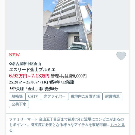
NEW
名古屋市中区金山
エスリード金山プルミエ
6.92
7.13
万円～
万円
管理/共益費8,000円
25.20㎡～25.86㎡ (1K) /築4年 /12階建
中央線「金山」駅 徒歩8分
駐輪場
CATV
光ファイバー
敷地内ごみ置き場
耐震構造
公共下水
ファミリーマート 金山五丁目店まで徒歩7分と近場にコンビニがあるの
もポイント。身支度に必要となる様々なアイテムを収納可能...
もっと見
る