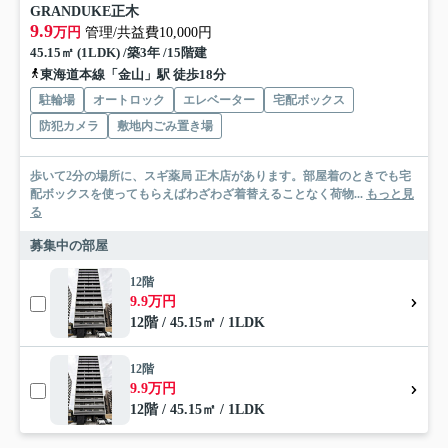
GRANDUKE正木
9.9
万円
管理/共益費10,000円
45.15㎡ (1LDK) /築3年 /15階建
東海道本線「金山」駅 徒歩18分
駐輪場
オートロック
エレベーター
宅配ボックス
防犯カメラ
敷地内ごみ置き場
歩いて2分の場所に、スギ薬局 正木店があります。部屋着のときでも宅
配ボックスを使ってもらえばわざわざ着替えることなく荷物...
もっと見
る
募集中の部屋
12階
9.9万円
12階 / 45.15㎡ / 1LDK
12階
9.9万円
12階 / 45.15㎡ / 1LDK