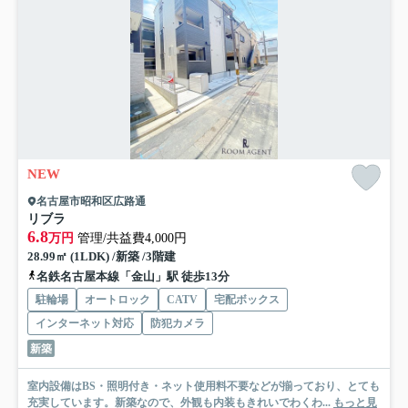
NEW
名古屋市昭和区広路通
リブラ
6.8
万円
管理/共益費4,000円
28.99㎡ (1LDK) /新築 /3階建
名鉄名古屋本線「金山」駅 徒歩13分
駐輪場
オートロック
CATV
宅配ボックス
インターネット対応
防犯カメラ
新築
室内設備はBS・照明付き・ネット使用料不要などが揃っており、とても
充実しています。新築なので、外観も内装もきれいでわくわ...
もっと見