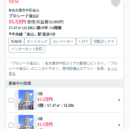
NEW
名古屋市中区金山
プロシード金山2
15.5
万円
管理/共益費10,000円
57.47㎡ (1LDK) /築19年 /14階建
中央線「金山」駅 徒歩3分
駐輪場
オートロック
エレベーター
CATV
宅配ボックス
インターネット対応
「プロシード金山2」：名古屋市中区エリアの新居にピッタリ。「プロ
シード金山2」のここがイチオシ。室内設備はエアコン・全居...
もっと
見る
募集中の部屋
3階
15.5万円
3階 / 57.47㎡ / 1LDK
3階
15.5万円