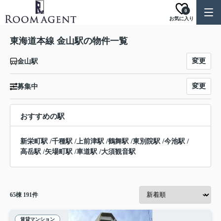
0
お気に入り
東海道本線 金山駅の物件一覧
変更
金山駅
変更
募集中
おすすめの駅
新栄町駅
/
千種駅
/
上前津駅
/
鶴舞駅
/
東別院駅
/
今池駅
/
高岳駅
/
矢場町駅
/
車道駅
/
大須観音駅
65
棟
191
件
賃貸マンション