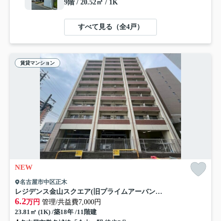
9階 / 20.52㎡ / 1K
すべて見る（全4戸）
賃貸マンション
NEW
名古屋市中区正木
レジデンス金山スクエア(旧プライムアーバン金山)
6.2
万円
管理/共益費7,000円
23.81㎡ (1K) /築18年 /11階建