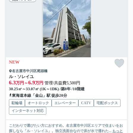
NEW
名古屋市中川区尾頭橋
ル・ソレイユ
6.3
6.9
万円～
万円
管理/共益費5,500円
30.25㎡～33.07㎡ (1K～1DK) /築8年 /10階建
東海道本線「金山」駅 徒歩20分
駐輪場
オートロック
エレベーター
CATV
宅配ボックス
インターネット対応
こだわりで選びたい方におすすめ。名古屋市中川区エリアで住まいをお
探しなら「ル・ソレイユ」。独立洗面台なので床が水で濡れた...
もっと