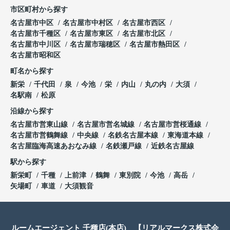
市区町村から探す
名古屋市中区
名古屋市中村区
名古屋市西区
名古屋市千種区
名古屋市東区
名古屋市北区
名古屋市中川区
名古屋市瑞穂区
名古屋市熱田区
名古屋市昭和区
町名から探す
新栄
千代田
泉
今池
栄
内山
丸の内
大須
名駅南
松原
沿線から探す
名古屋市営東山線
名古屋市営名城線
名古屋市営桜通線
名古屋市営鶴舞線
中央線
名鉄名古屋本線
東海道本線
名古屋臨海高速あおなみ線
名鉄瀬戸線
近鉄名古屋線
駅から探す
新栄町
千種
上前津
鶴舞
東別院
今池
高岳
矢場町
車道
大須観音
ルームエージェント 千種店(本店) 【リアルマークス株式会