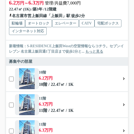
6.2
6.3
万円～
万円
管理/共益費7,000円
22.47㎡ (1K) /築3年 /12階建
名古屋市営上飯田線「上飯田」駅 徒歩2分
駐輪場
オートロック
エレベーター
CATV
宅配ボックス
インターネット対応
新着情報：S-RESIDENCE上飯田Westの空室情報ならコチラ。セブンイ
レブン 名古屋上飯田通1丁目店まで徒歩2分と...
もっと見る
募集中の部屋
10階
6.2万円
10階 / 22.47㎡ / 1K
11階
6.3万円
11階 / 22.47㎡ / 1K
11階
6.3万円