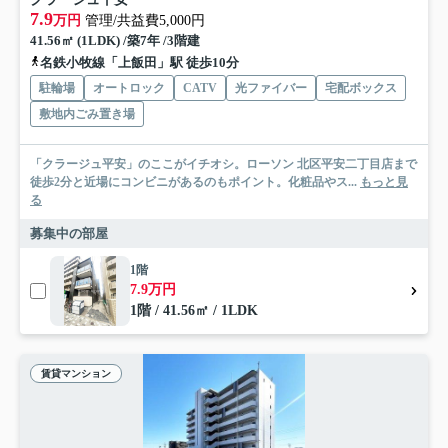
7.9
万円
管理/共益費5,000円
41.56㎡ (1LDK) /築7年 /3階建
名鉄小牧線「上飯田」駅 徒歩10分
駐輪場
オートロック
CATV
光ファイバー
宅配ボックス
敷地内ごみ置き場
「クラージュ平安」のここがイチオシ。ローソン 北区平安二丁目店まで
徒歩2分と近場にコンビニがあるのもポイント。化粧品やス...
もっと見
る
募集中の部屋
1階
7.9万円
1階 / 41.56㎡ / 1LDK
賃貸マンション