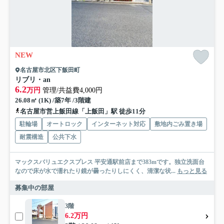
NEW
名古屋市北区下飯田町
リブリ・an
6.2
万円
管理/共益費4,000円
26.08㎡ (1K) /築7年 /3階建
名古屋市営上飯田線「上飯田」駅 徒歩11分
駐輪場
オートロック
インターネット対応
敷地内ごみ置き場
耐震構造
公共下水
マックスバリュエクスプレス 平安通駅前店まで383mです。独立洗面台
なので床が水で濡れたり鏡が曇ったりしにくく、清潔な状...
もっと見る
募集中の部屋
3階
6.2万円