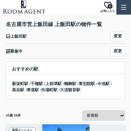
0
お気に入り
名古屋市営上飯田線 上飯田駅の物件一覧
変更
上飯田駅
変更
募集中
おすすめの駅
新栄町駅
/
千種駅
/
上前津駅
/
鶴舞駅
/
東別院駅
/
今池駅
/
高岳駅
/
車道駅
/
矢場町駅
/
大須観音駅
41
棟
94
件
賃貸マンション