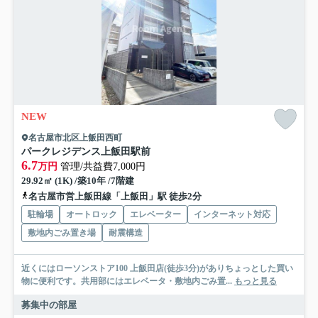
NEW
名古屋市北区上飯田西町
パークレジデンス上飯田駅前
6.7
万円
管理/共益費7,000円
29.92㎡ (1K) /築10年 /7階建
名古屋市営上飯田線「上飯田」駅 徒歩2分
駐輪場
オートロック
エレベーター
インターネット対応
敷地内ごみ置き場
耐震構造
近くにはローソンストア100 上飯田店(徒歩3分)がありちょっとした買い
物に便利です。共用部にはエレベータ・敷地内ごみ置...
もっと見る
募集中の部屋