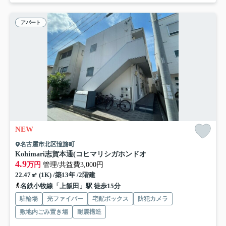
アパート
NEW
名古屋市北区憧旛町
Kohimari志賀本通(コヒマリシガホンドオ
4.9
万円
管理/共益費3,000円
22.47㎡ (1K) /築13年 /2階建
名鉄小牧線「上飯田」駅 徒歩15分
駐輪場
光ファイバー
宅配ボックス
防犯カメラ
敷地内ごみ置き場
耐震構造