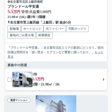
名古屋市北区上飯田南町
プランドール平安通
5.5
万円
管理/共益費3,000円
21.98㎡ (1K) /築5年 /3階建
名古屋市営上飯田線「上飯田」駅 徒歩5分
駐輪場
オートロック
光ファイバー
宅配ボックス
敷地内ごみ置き場
耐震構造
「プランドール平安通」：名古屋市北区エリアの新居にピッタリ。室内
設備は照明付き・追い焚き・エアコンなど豊富に揃っており、...
もっと
見る
募集中の部屋
2階
5.5万円
2階 / 21.98㎡ / 1K
賃貸マンション