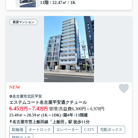
11階 / 22.47㎡ / 1K
賃貸マンション
NEW
名古屋市北区平安
エステムコート名古屋平安通クチュール
6.45
7.4
万円～
万円
管理/共益費6,300円～6,970円
25.49㎡～28.59㎡ (1K～1DK) /築4年 /13階建
名古屋市営上飯田線「上飯田」駅 徒歩11分
駐輪場
オートロック
エレベーター
CATV
宅配ボックス
防犯カメラ