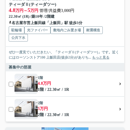
ティーダⅡ(ティーダツー)
4.8
5
万円～
万円
管理/共益費3,000円
22.30㎡ (1R) /築10年 /2階建
名古屋市営上飯田線「上飯田」駅 徒歩3分
駐輪場
光ファイバー
敷地内ごみ置き場
耐震構造
公共下水
ぜひ一度見ていただきたい、「ティーダⅡ(ティーダツー)」です。近く
にはローソンストア100 上飯田店(徒歩2分)がありち...
もっと見る
募集中の部屋
1階
4.8万円
1階 / 22.30㎡ / 1R
2階
5万円
2階 / 22.30㎡ / 1R