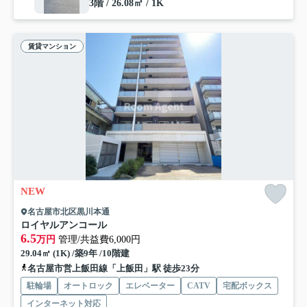
3階 / 26.08㎡ / 1K
賃貸マンション
NEW
名古屋市北区黒川本通
ロイヤルアンコール
6.5
万円
管理/共益費6,000円
29.04㎡ (1K) /築9年 /10階建
名古屋市営上飯田線「上飯田」駅 徒歩23分
駐輪場
オートロック
エレベーター
CATV
宅配ボックス
インターネット対応