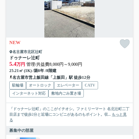
NEW
名古屋市北区辻町
ドゥナーレ辻町
5.4
万円
管理/共益費8,000円～9,000円
25.21㎡ (1K) /築8年 /8階建
名古屋市営上飯田線「上飯田」駅 徒歩12分
駐輪場
オートロック
エレベーター
CATV
インターネット対応
敷地内ごみ置き場
「ドゥナーレ辻町」のここがイチオシ。ファミリーマート 名北辻町二丁
目店まで徒歩2分と近場にコンビニがあるのもポイント。収...
もっと見
る
募集中の部屋