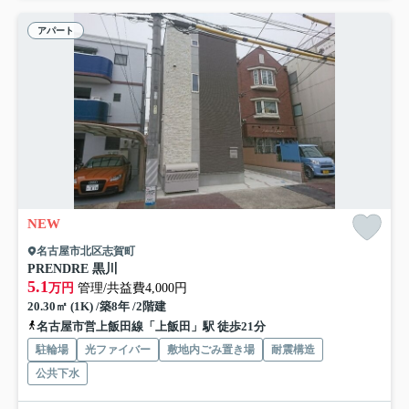
アパート
NEW
名古屋市北区志賀町
PRENDRE 黒川
5.1
万円
管理/共益費4,000円
20.30㎡ (1K) /築8年 /2階建
名古屋市営上飯田線「上飯田」駅 徒歩21分
駐輪場
光ファイバー
敷地内ごみ置き場
耐震構造
公共下水