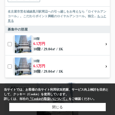
名古屋市営名城線黒川駅周辺への引っ越しをお考えなら「ロイヤルアン
コール」。こだわりポイント満載のロイヤルアンコール。独立...
もっと
見る
募集中の部屋
10階
6.5万円
10階 / 29.04㎡ / 1K
10階
6.5万円
10階 / 29.04㎡ / 1K
賃貸マンション
当サイトでは、お客様の当サイト利用状況把握、サービス向上検討を目的と
して、クッキー（Cookie）を使用しています。
詳しくは、当社の
「Cookieの取扱いについて」
をご確認ください。
閉じる