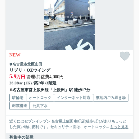
NEW
名古屋市北区山田
リブリ・OZウイング
5.9
万円
管理/共益費4,000円
26.08㎡ (1K) /築7年 /3階建
名古屋市営上飯田線「上飯田」駅 徒歩17分
駐輪場
オートロック
インターネット対応
敷地内ごみ置き場
耐震構造
公共下水
近くにはセブンイレブン 名古屋上飯田南町店(徒歩6分)がありちょっと
した買い物に便利です。セキュリティ面は、オートロック...
もっと見る
募集中の部屋