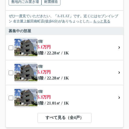
敷地内ごみ置き場
耐震構造
ぜひ一度見ていただきたい、「A-FLAT」です。近くにはセブンイレブ
ン 名古屋上飯田南町店(徒歩6分)がありちょっとした...
もっと見る
募集中の部屋
3階
5.1万円
3階 / 22.28㎡ / 1K
3階
5.1万円
3階 / 22.28㎡ / 1K
3階
5.3万円
3階 / 21.01㎡ / 1K
すべて見る（全4戸）