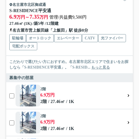
名古屋市北区御成通
S-RESIDENCE平安通
6.9
7.35
万円～
万円
管理/共益費9,500円
27.46㎡ (1K) /築5年 /12階建
名古屋市営上飯田線「上飯田」駅 徒歩8分
駐輪場
オートロック
エレベーター
CATV
光ファイバー
宅配ボックス
こだわりで選びたい方におすすめ。名古屋市北区エリアで住まいをお探
しなら「S-RESIDENCE平安通」。「S-RESID...
もっと見る
募集中の部屋
2階
6.9万円
2階 / 27.46㎡ / 1K
2階
6.9万円
2階 / 27.46㎡ / 1K