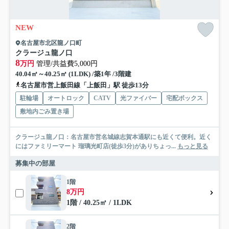
NEW
名古屋市北区龍ノ口町
クラージュ龍ノ口
8
万円
管理/共益費5,000円
40.04㎡～40.25㎡ (1LDK) /築1年 /3階建
名古屋市営上飯田線「上飯田」駅 徒歩13分
駐輪場
オートロック
CATV
光ファイバー
宅配ボックス
敷地内ごみ置き場
クラージュ龍ノ口：名古屋市営名城線志賀本通駅にも近くて便利。近く
にはファミリーマート 瑠璃光町店(徒歩3分)がありちょっ...
もっと見る
募集中の部屋
1階
8万円
1階 / 40.25㎡ / 1LDK
2階