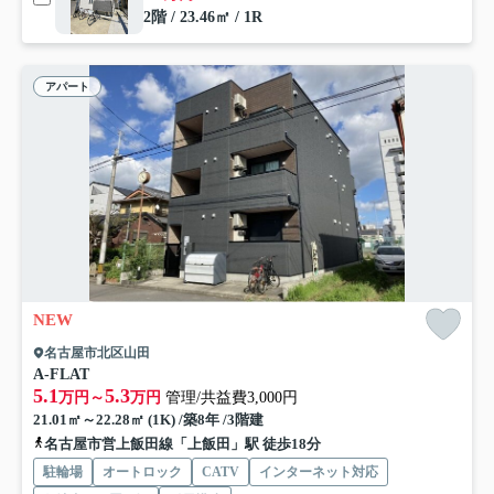
2階 / 23.46㎡ / 1R
アパート
NEW
名古屋市北区山田
A-FLAT
5.1
5.3
万円～
万円
管理/共益費3,000円
21.01㎡～22.28㎡ (1K) /築8年 /3階建
名古屋市営上飯田線「上飯田」駅 徒歩18分
駐輪場
オートロック
CATV
インターネット対応