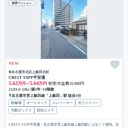
賃貸マンション
NEW
名古屋市北区上飯田北町
CREST TAPP平安通
5.62
5.64
万円～
万円
管理/共益費10,000円
23.01㎡ (1K) /築2年 /14階建
名古屋市営上飯田線「上飯田」駅 徒歩3分
駐輪場
オートロック
エレベーター
光ファイバー
宅配ボックス
防犯カメラ
CREST TAPP平安通：名古屋市営上飯田線上飯田駅にも近くて便利。近