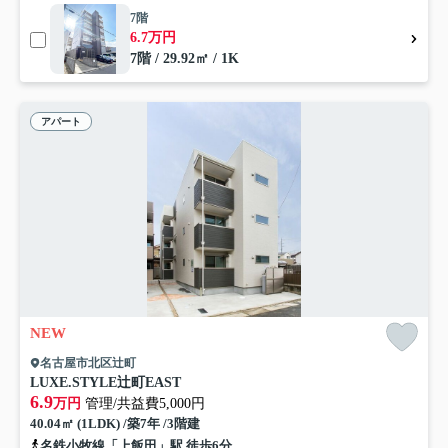
7階
6.7万円
7階 / 29.92㎡ / 1K
アパート
NEW
名古屋市北区辻町
LUXE.STYLE辻町EAST
6.9
万円
管理/共益費5,000円
40.04㎡ (1LDK) /築7年 /3階建
名鉄小牧線「上飯田」駅 徒歩6分