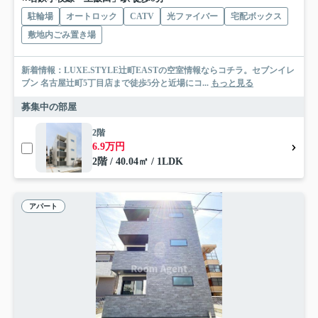
駐輪場
オートロック
CATV
光ファイバー
宅配ボックス
敷地内ごみ置き場
新着情報：LUXE.STYLE辻町EASTの空室情報ならコチラ。セブンイレ
ブン 名古屋辻町5丁目店まで徒歩5分と近場にコ...
もっと見る
募集中の部屋
2階
6.9万円
2階 / 40.04㎡ / 1LDK
アパート