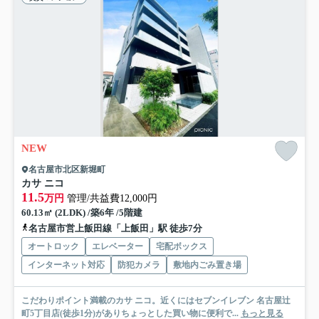
NEW
名古屋市北区新堀町
カサ ニコ
11.5
万円
管理/共益費12,000円
60.13㎡ (2LDK) /築6年 /5階建
名古屋市営上飯田線「上飯田」駅 徒歩7分
オートロック
エレベーター
宅配ボックス
インターネット対応
防犯カメラ
敷地内ごみ置き場
こだわりポイント満載のカサ ニコ。近くにはセブンイレブン 名古屋辻
町5丁目店(徒歩1分)がありちょっとした買い物に便利で...
もっと見る