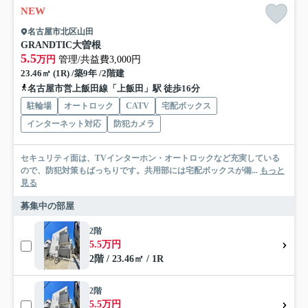
NEW
名古屋市北区山田
GRANDTIC大曽根
5.5
万円
管理/共益費3,000円
23.46㎡ (1R) /築9年 /2階建
名古屋市営上飯田線「上飯田」駅 徒歩16分
駐輪場
オートロック
CATV
宅配ボックス
インターネット対応
防犯カメラ
セキュリティ面は、TVインターホン・オートロックなど充実している
ので、防犯対策もばっちりです。共用部には宅配ボックスが備...
もっと
見る
募集中の部屋
2階
5.5万円
2階 / 23.46㎡ / 1R
2階
5.5万円