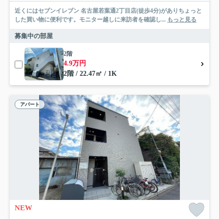
近くにはセブンイレブン 名古屋若葉通2丁目店(徒歩4分)がありちょっと
した買い物に便利です。モニター越しに来訪者を確認し...
もっと見る
募集中の部屋
2階
4.9万円
2階 / 22.47㎡ / 1K
アパート
NEW