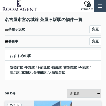
0
お気に入り
名古屋市営名城線 茶屋ヶ坂駅の物件一覧
変更
茶屋ヶ坂駅
変更
募集中
おすすめの駅
新栄町駅
/
千種駅
/
上前津駅
/
鶴舞駅
/
東別院駅
/
今池駅
/
高岳駅
/
車道駅
/
矢場町駅
/
大須観音駅
5
棟
15
件
アパート