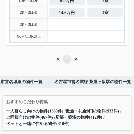
1DK～1LDK
6.9万円
2室
2K～2LDK
14.6万円
4室
3K～3LDK
-
-
4K～4LDK以上
-
-
1
屋市営名城線の物件一覧
名古屋市営名城線 茶屋ヶ坂駅の物件一覧
おすすめこだわり特集
一人暮らし向けの物件(1383件)
敷金・礼金0円の物件(933件)
ご同棲向けの物件(467件)
新築・築浅の物件(412件)
ペットと一緒に住める物件(310件)