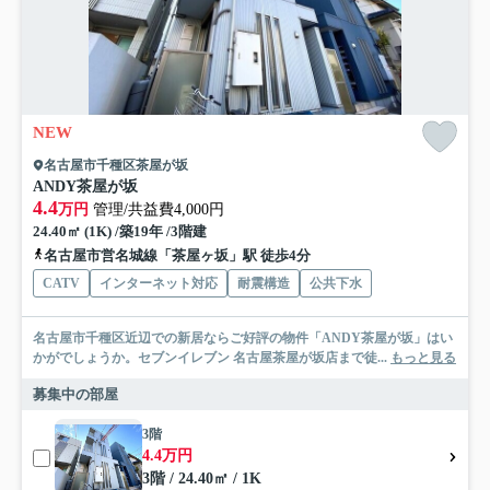
NEW
名古屋市千種区茶屋が坂
ANDY茶屋が坂
4.4
万円
管理/共益費4,000円
24.40㎡ (1K) /築19年 /3階建
名古屋市営名城線「茶屋ヶ坂」駅 徒歩4分
CATV
インターネット対応
耐震構造
公共下水
名古屋市千種区近辺での新居ならご好評の物件「ANDY茶屋が坂」はい
かがでしょうか。セブンイレブン 名古屋茶屋が坂店まで徒...
もっと見る
募集中の部屋
3階
4.4万円
3階 / 24.40㎡ / 1K