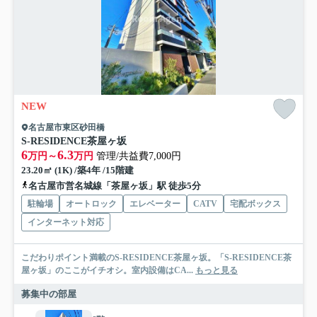
NEW
名古屋市東区砂田橋
S-RESIDENCE茶屋ヶ坂
6
6.3
万円～
万円
管理/共益費7,000円
23.20㎡ (1K) /築4年 /15階建
名古屋市営名城線「茶屋ヶ坂」駅 徒歩5分
駐輪場
オートロック
エレベーター
CATV
宅配ボックス
インターネット対応
こだわりポイント満載のS-RESIDENCE茶屋ヶ坂。「S-RESIDENCE茶
屋ヶ坂」のここがイチオシ。室内設備はCA...
もっと見る
募集中の部屋