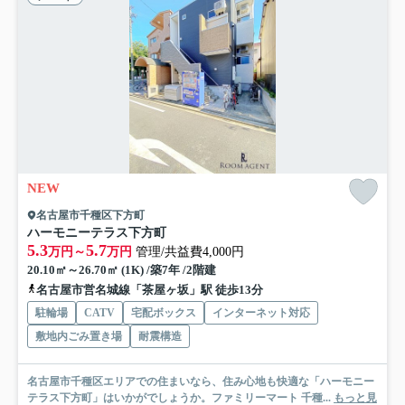
NEW
名古屋市千種区下方町
ハーモニーテラス下方町
5.3
5.7
万円～
万円
管理/共益費4,000円
20.10㎡～26.70㎡ (1K) /築7年 /2階建
名古屋市営名城線「茶屋ヶ坂」駅 徒歩13分
駐輪場
CATV
宅配ボックス
インターネット対応
敷地内ごみ置き場
耐震構造
名古屋市千種区エリアでの住まいなら、住み心地も快適な「ハーモニー
テラス下方町」はいかがでしょうか。ファミリーマート 千種...
もっと見