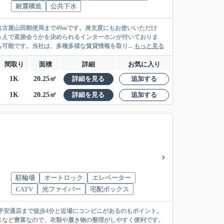
耐震構造
公共下水
古屋山田郵便局まで49mです。身支度にもお使いいただけ
うえで直接会うかを決められるインターホンが付いておりま
可能です。当社は、多種多様な賃貸情報を取り...
もっと見る
間取り
面積
詳細
お気に入り
1K
20.25㎡
詳細を見る
追加する
1K
20.25㎡
詳細を見る
追加する
駐輪場
オートロック
エレベーター
CATV
光ファイバー
宅配ボックス
平安通店まで徒歩4分と近場にコンビニがあるのもポイント。
スなど豊富なので、衣類や履き物の整理がしやすく便利です。