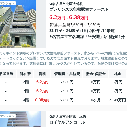
マンション
名古屋市北区
大曽根
プレサンス大曽根駅前ファースト
6.2
6.38
万円～
万円
管理/共益費7,630円～7,950円
23.11㎡～24.09㎡ (1K) /築8年 /14階建
名古屋市営名城線
「
平安通
」駅 徒歩11分
わりポイント満載のプレサンス大曽根駅前ファースト。家から120mの場所に名古屋
オートロックなどを設置しているので安全面でも優れております。独立洗面台なの
くなっております。共用部には宅配ボックスが付いているので、荷物の受け取りのため
部屋番号
所在階
賃料
管理費・共益費
敷金/保証金
礼金
6.2
-
12階
7,950円
0万円
5万円
万円
6.2
-
12階
7,950円
0万円
5万円
万円
6.38
-
14階
7,630円
0ヶ月
7.143万円
万円
マンション
名古屋市北区
黒川本通
ロイヤルアンコール