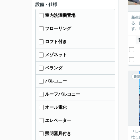
設備・仕様
室内洗濯機置場
新生
る、
フローリング
す。
ロフト付き
メゾネット
ベランダ
賃貸
バルコニー
ルーフバルコニー
オール電化
エレベーター
「レ
照明器具付き
忙し