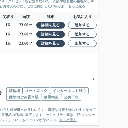
クス・クロゼットなど豊富なので、衣類や履き物の整理がしや
お考えの方に、ぜひご紹介したい街があ...
もっと見る
間取り
面積
詳細
お気に入り
1K
23.60㎡
詳細を見る
追加する
1K
23.60㎡
詳細を見る
追加する
1K
23.60㎡
詳細を見る
追加する
駐輪場
オートロック
インターネット対応
分
敷地内ごみ置き場
耐震構造
公共下水
濡れたり鏡が曇ったりしにくく、清潔な状態を保ちやすくなって
日用品の収納に重宝します。セキュリティ面は、TVインター
メしていてもエアコンが付いてい...
もっと見る