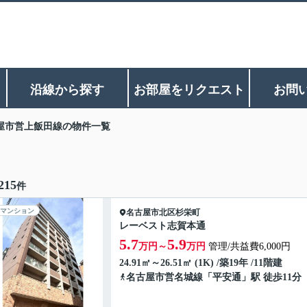
沿線から探す
お部屋をリクエスト
お問
屋市営上飯田線の物件一覧
215
件
マンション
名古屋市北区
杉栄町
レーベスト志賀本通
5.7
5.9
万円～
万円
管理/共益費6,000円
24.91㎡～26.51㎡ (1K) /築19年 /11階建
名古屋市営名城線
「
平安通
」駅 徒歩11分