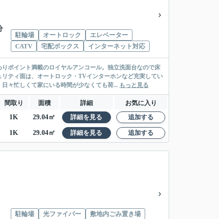
分
駐輪場
オートロック
エレベーター
CATV
宅配ボックス
インターネット対応
わりポイント満載のロイヤルアンコール。独立洗面台なので床
リティ面は、オートロック・TVインターホンなど充実してい
日々忙しくて家にいる時間が少なくても荷...
もっと見る
間取り
面積
詳細
お気に入り
1K
29.04㎡
詳細を見る
追加する
1K
29.04㎡
詳細を見る
追加する
駐輪場
光ファイバー
敷地内ごみ置き場