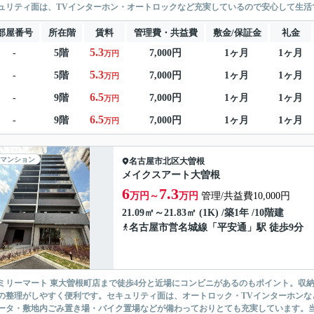
ュリティ面は、TVインターホン・オートロックなど充実しているので安心して生活で
部屋番号
所在階
賃料
管理費・共益費
敷金/保証金
礼金
5.3
-
5階
7,000円
1ヶ月
1ヶ月
万円
5.3
-
5階
7,000円
1ヶ月
1ヶ月
万円
6.5
-
9階
7,000円
1ヶ月
1ヶ月
万円
6.5
-
9階
7,000円
1ヶ月
1ヶ月
万円
マンション
名古屋市北区
大曽根
メイクスアート大曽根
6
7.3
万円～
万円
管理/共益費10,000円
21.09㎡～21.83㎡ (1K) /築1年 /10階建
名古屋市営名城線
「
平安通
」駅 徒歩9分
ミリーマート 東大曽根町店まで徒歩4分と近場にコンビニがあるのもポイント。収
の整理がしやすく便利です。セキュリティ面は、オートロック・TVインターホンな
ータ・敷地内ごみ置き場・バイク置場などが備わっておりとても充実しています。当社