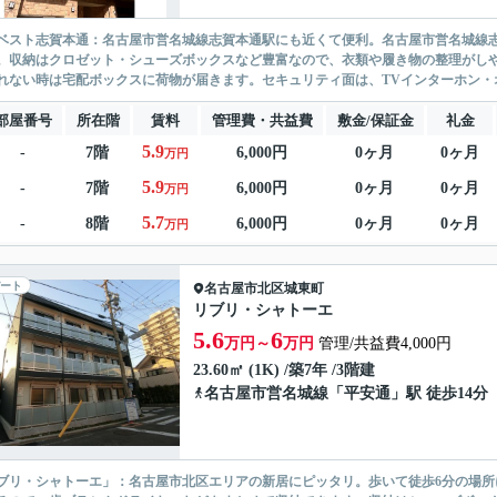
ベスト志賀本通：名古屋市営名城線志賀本通駅にも近くて便利。名古屋市営名城線
。収納はクロゼット・シューズボックスなど豊富なので、衣類や履き物の整理がし
れない時は宅配ボックスに荷物が届きます。セキュリティ面は、TVインターホン・オ
部屋番号
所在階
賃料
管理費・共益費
敷金/保証金
礼金
5.9
-
7階
6,000円
0ヶ月
0ヶ月
万円
5.9
-
7階
6,000円
0ヶ月
0ヶ月
万円
5.7
-
8階
6,000円
0ヶ月
0ヶ月
万円
ート
名古屋市北区
城東町
リブリ・シャトーエ
5.6
6
万円～
万円
管理/共益費4,000円
23.60㎡ (1K) /築7年 /3階建
名古屋市営名城線
「
平安通
」駅 徒歩14分
ブリ・シャトーエ」：名古屋市北区エリアの新居にピッタリ。歩いて徒歩6分の場所