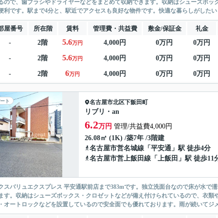
るので、歯ブラシやドライヤーなどをまとめて収納できます。収納はシューズボッ
便利です。駅まで4分と、駅近でアクセスも良好な物件です。快適な暮らしがしたいと
部屋番号
所在階
賃料
管理費・共益費
敷金/保証金
礼金
5.6
-
2階
4,000円
0万円
0万円
万円
5.6
-
2階
4,000円
0万円
0万円
万円
6
-
2階
4,000円
0万円
0万円
万円
ート
名古屋市北区
下飯田町
リブリ・an
6.2
万円
管理/共益費4,000円
26.08㎡ (1K) /築7年 /3階建
名古屋市営名城線
「
平安通
」駅 徒歩4分
名古屋市営上飯田線
「
上飯田
」駅 徒歩11
クスバリュエクスプレス 平安通駅前店まで383mです。独立洗面台なので床が水で
ます。収納はシューズボックス・クロゼットなどが備え付けられているので、衣類や
・オートロックなどを設置しているので安全面でも優れております。雨が続いてジメジ