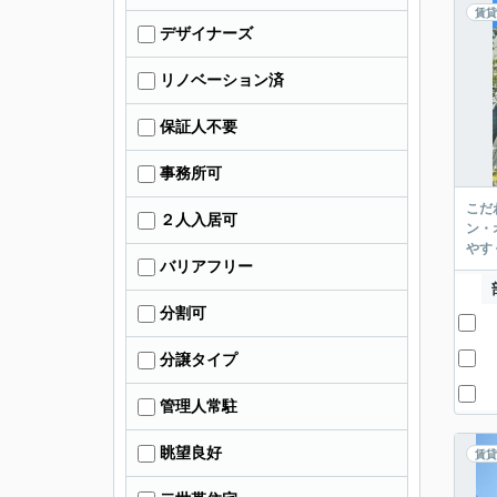
賃貸
デザイナーズ
リノベーション済
保証人不要
事務所可
こだ
２人入居可
ン・
やす
バリアフリー
分割可
分譲タイプ
管理人常駐
眺望良好
賃貸