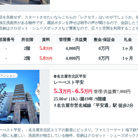
活を失敗せず、スタートさせたいならこちらの「レクセラ」はいかがでしょうか。名
独立洗面所がある物件です。通話ボタンを押せば相手の声が聞けるので、会話した
収納はクロゼット・シューズボックスなど豊富なので、広々と空間を利用することも
部屋番号
所在階
賃料
管理費・共益費
敷金/保証金
礼金
5.8
-
2階
4,000円
0万円
1ヶ月
万円
5.8
-
2階
4,000円
0万円
1ヶ月
万円
マンション
名古屋市北区
平安
レーべスト平安
5.3
6.5
万円～
万円
管理/共益費7,000円
25.00㎡ (1K) /築19年 /9階建
名古屋市営名城線
「
平安通
」駅 徒歩2分
ーべスト平安」：名古屋市北区エリアの新居にピッタリ。ファミリーマート 地下鉄
い朝にも嬉しい、洗面所が独立している物件。収納はクロゼット・シューズボック