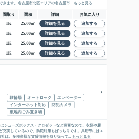
きます。名古屋市北区エリアの名古屋市...
もっと見る
間取り
面積
詳細
お気に入り
1K
25.00㎡
詳細を見る
追加する
1K
25.00㎡
詳細を見る
追加する
1K
25.00㎡
詳細を見る
追加する
1K
25.00㎡
詳細を見る
追加する
駐輪場
オートロック
エレベーター
インターネット対応
防犯カメラ
敷地内ごみ置き場
納はシューズボックス・クロゼットなど豊富なので、衣類や履
ど充実しているので、防犯対策もばっちりです。共用部にはエ
は、多種多様な賃貸情報を取り扱って...
もっと見る