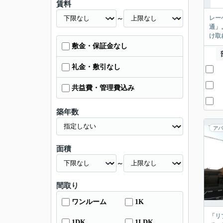
賃料
レー
～
通」
け取
敷金・保証金なし
礼金・敷引なし
共益費・管理費込み
築年数
アパ
面積
～
間取り
ワンルーム
1K
「リ
1DK
1LDK