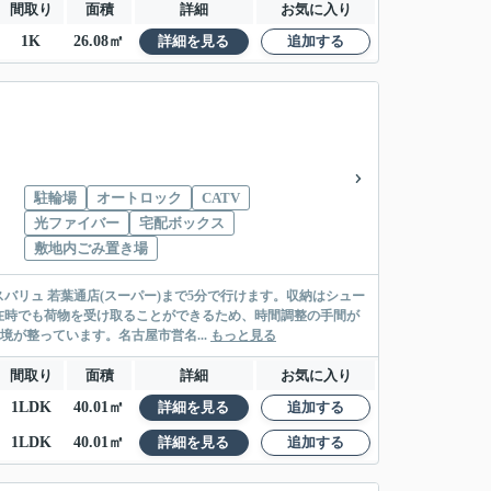
間取り
面積
詳細
お気に入り
1K
26.08㎡
詳細を見る
追加する
駐輪場
オートロック
CATV
光ファイバー
宅配ボックス
敷地内ごみ置き場
リュ 若葉通店(スーパー)まで5分で行けます。収納はシュー
在時でも荷物を受け取ることができるため、時間調整の手間が
境が整っています。名古屋市営名...
もっと見る
間取り
面積
詳細
お気に入り
1LDK
40.01㎡
詳細を見る
追加する
1LDK
40.01㎡
詳細を見る
追加する