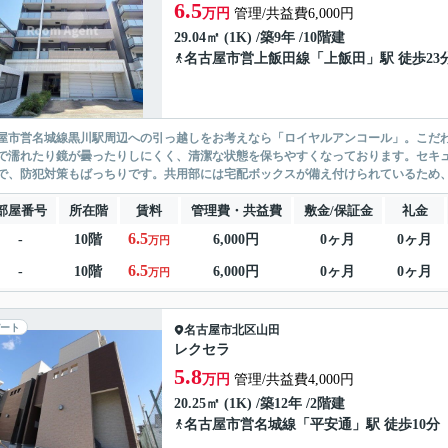
6.5
万円
管理/共益費6,000円
29.04㎡ (1K) /築9年 /10階建
名古屋市営上飯田線
「
上飯田
」駅 徒歩23
屋市営名城線黒川駅周辺への引っ越しをお考えなら「ロイヤルアンコール」。こだ
で濡れたり鏡が曇ったりしにくく、清潔な状態を保ちやすくなっております。セキュ
で、防犯対策もばっちりです。共用部には宅配ボックスが備え付けられているため、
部屋番号
所在階
賃料
管理費・共益費
敷金/保証金
礼金
6.5
-
10階
6,000円
0ヶ月
0ヶ月
万円
6.5
-
10階
6,000円
0ヶ月
0ヶ月
万円
ート
名古屋市北区
山田
レクセラ
5.8
万円
管理/共益費4,000円
20.25㎡ (1K) /築12年 /2階建
名古屋市営名城線
「
平安通
」駅 徒歩10分