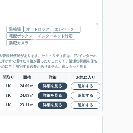
駐輪場
オートロック
エレベーター
宅配ボックス
インターネット対応
防犯カメラ
大曽根郵便局があります。セキュリティ面は、TVインターホ
で床が水で濡れたり鏡が曇ったりしにくく、清潔な状態を保ち
に早く帰宅する必要がありません。家...
もっと見る
間取り
面積
詳細
お気に入り
1K
24.09㎡
詳細を見る
追加する
1K
24.09㎡
詳細を見る
追加する
1K
23.11㎡
詳細を見る
追加する