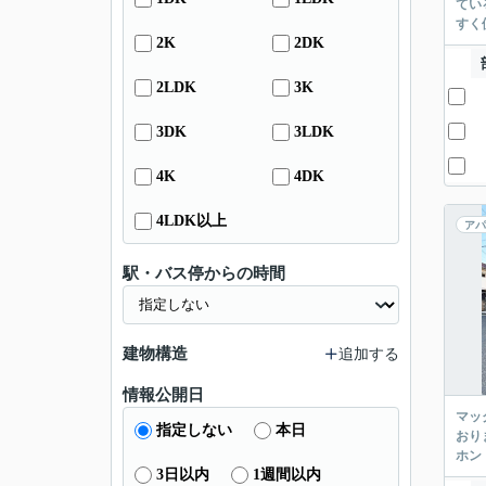
てい
すく
2K
2DK
2LDK
3K
3DK
3LDK
4K
4DK
4LDK以上
アパ
駅・バス停からの時間
建物構造
追加する
情報公開日
マッ
指定しない
本日
おり
ホン
3日以内
1週間以内