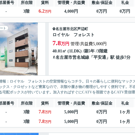
部屋番号
所在階
賃料
管理費・共益費
敷金/保証金
礼金
6.2
-
3階
4,000円
0万円
0万円
万円
ート
名古屋市北区
芦辺町
ロイヤル フォレスト
7.8
万円
管理/共益費5,000円
40.01㎡ (1LDK) /築5年 /3階建
名古屋市営名城線
「
平安通
」駅 徒歩7分
情報：ロイヤル フォレストの空室情報ならコチラ。日々の暮らしに便利なマックスバ
ックス・クロゼットなど豊富なので、衣類や履き物の整理がしやすく便利です。不
る宅配ボックスが付いています。加入すればすぐにCATVを視聴できるCATV受信環
部屋番号
所在階
賃料
管理費・共益費
敷金/保証金
礼金
7.8
-
3階
5,000円
0万円
1ヶ月
万円
7.8
-
3階
5,000円
0万円
1ヶ月
万円