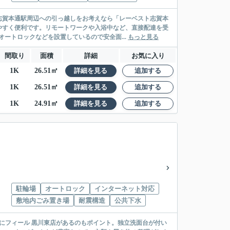
志賀本通駅周辺への引っ越しをお考えなら「レーベスト志賀本
やすく便利です。リモートワークや入浴中など、直接配達を受
ートロックなどを設置しているので安全面...
もっと見る
間取り
面積
詳細
お気に入り
1K
26.51㎡
詳細を見る
追加する
1K
26.51㎡
詳細を見る
追加する
1K
24.91㎡
詳細を見る
追加する
駐輪場
オートロック
インターネット対応
敷地内ごみ置き場
耐震構造
公共下水
にフィール 黒川東店があるのもポイント。独立洗面台が付い