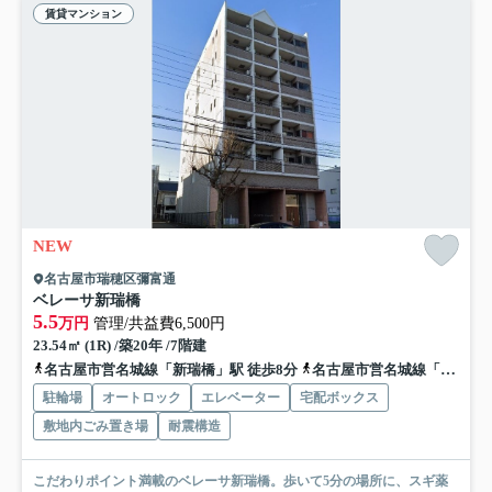
賃貸マンション
NEW
名古屋市瑞穂区彌富通
ベレーサ新瑞橋
5.5
万円
管理/共益費6,500円
23.54㎡ (1R) /築20年 /7階建
名古屋市営名城線「新瑞橋」駅 徒歩8分
名古屋市営名城線「瑞穂運動場東」駅 徒歩10分
駐輪場
オートロック
エレベーター
宅配ボックス
敷地内ごみ置き場
耐震構造
こだわりポイント満載のベレーサ新瑞橋。歩いて5分の場所に、スギ薬