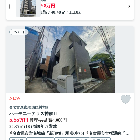
9.8万円
1階 / 40.48㎡ / 1LDK
アパート
NEW
名古屋市瑞穂区神前町
ハーモニーテラス神前Ⅱ
5.55
万円
管理/共益費4,000円
20.35㎡ (1K) /築9年 /2階建
名古屋市営名城線「新瑞橋」駅 徒歩7分
名古屋市営桜通線「瑞穂運動場西」駅 徒歩7分