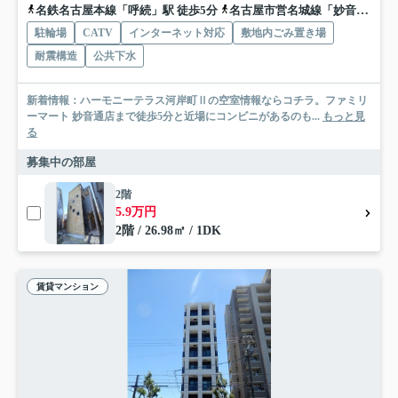
名鉄名古屋本線「呼続」駅 徒歩5分
名古屋市営名城線「妙音通」駅 徒歩6分
駐輪場
CATV
インターネット対応
敷地内ごみ置き場
耐震構造
公共下水
新着情報：ハーモニーテラス河岸町Ⅱの空室情報ならコチラ。ファミリ
ーマート 妙音通店まで徒歩5分と近場にコンビニがあるのも...
もっと見
る
募集中の部屋
2階
5.9万円
2階 / 26.98㎡ / 1DK
賃貸マンション