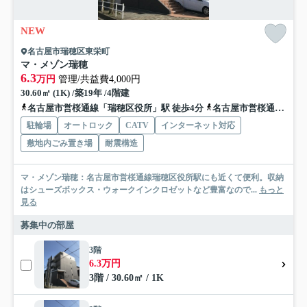
NEW
名古屋市瑞穂区東栄町
マ・メゾン瑞穂
6.3
万円
管理/共益費4,000円
30.60㎡ (1K) /築19年 /4階建
名古屋市営桜通線「瑞穂区役所」駅 徒歩4分
名古屋市営桜通線「桜山」駅 徒歩8分
駐輪場
オートロック
CATV
インターネット対応
敷地内ごみ置き場
耐震構造
マ・メゾン瑞穂：名古屋市営桜通線瑞穂区役所駅にも近くて便利。収納
はシューズボックス・ウォークインクロゼットなど豊富なので...
もっと
見る
募集中の部屋
3階
6.3万円
3階 / 30.60㎡ / 1K