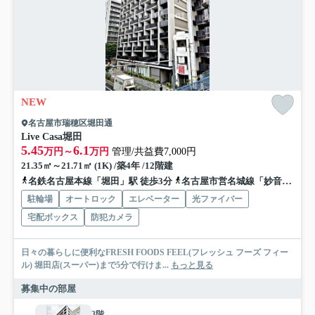
NEW
名古屋市瑞穂区堀田通
Live Casa堀田
5.45
6.1
万円～
万円
管理/共益費7,000円
21.35㎡～21.71㎡ (1K) /築4年 /12階建
名鉄名古屋本線「堀田」駅 徒歩3分
名古屋市営名城線「妙音通」駅 徒歩13分
駐輪場
オートロック
エレベーター
光ファイバー
宅配ボックス
防犯カメラ
日々の暮らしに便利なFRESH FOODS FEEL(フレッシュ フーズ フィー
ル) 堀田店(スーパー)まで5分で行けま...
もっと見る
募集中の部屋
3階