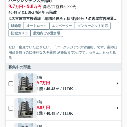
パークレジデンス汐路町
9.7
9.8
万円～
万円
管理/共益費8,000円
40.48㎡ (1LDK) /築4年 /6階建
名古屋市営桜通線「瑞穂区役所」駅 徒歩6分
名古屋市営桜通線「瑞穂運動場西」駅 徒歩13分
駐輪場
オートロック
エレベーター
インターネット対応
防犯カメラ
敷地内ごみ置き場
ぜひ一度見ていただきたい、「パークレジデンス汐路町」です。薬や日
用品を買うのに便利なスギ薬局 汐路店まで5mです。セキュ...
もっと見
る
募集中の部屋
1階
9.7万円
1階 / 40.48㎡ / 1LDK
1階
9.8万円
1階 / 40.48㎡ / 1LDK
1階