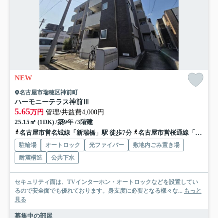
NEW
名古屋市瑞穂区神前町
ハーモニーテラス神前Ⅲ
5.65
万円
管理/共益費4,000円
25.15㎡ (1DK) /築9年 /3階建
名古屋市営名城線「新瑞橋」駅 徒歩7分
名古屋市営桜通線「瑞穂運動場西」駅 徒歩7分
駐輪場
オートロック
光ファイバー
敷地内ごみ置き場
耐震構造
公共下水
セキュリティ面は、TVインターホン・オートロックなどを設置してい
るので安全面でも優れております。身支度に必要となる様々な...
もっと
見る
募集中の部屋