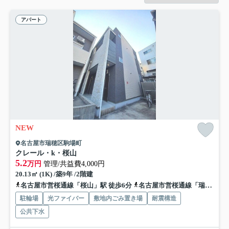
アパート
NEW
名古屋市瑞穂区駒場町
クレール・k・桜山
5.2
万円
管理/共益費4,000円
20.13㎡ (1K) /築9年 /2階建
名古屋市営桜通線「桜山」駅 徒歩6分
名古屋市営桜通線「瑞穂区役所」駅 徒歩9分
駐輪場
光ファイバー
敷地内ごみ置き場
耐震構造
公共下水