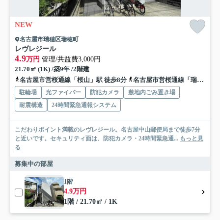
NEW
名古屋市瑞穂区瑞穂町
レヴレジール
4.9
万円
管理/共益費3,000円
21.70㎡ (1K) /築9年 /2階建
名古屋市営桜通線「桜山」駅 徒歩8分
名古屋市営桜通線「瑞穂区役所」駅 徒歩10分
駐輪場
光ファイバー
防犯カメラ
敷地内ごみ置き場
耐震構造
24時間緊急通報システム
こだわりポイント満載のレヴレジール。名古屋中山郵便局まで徒歩7分
と近いです。セキュリティ面は、防犯カメラ・24時間緊急通...
もっと見
る
募集中の部屋
1階
4.9万円
1階 / 21.70㎡ / 1K