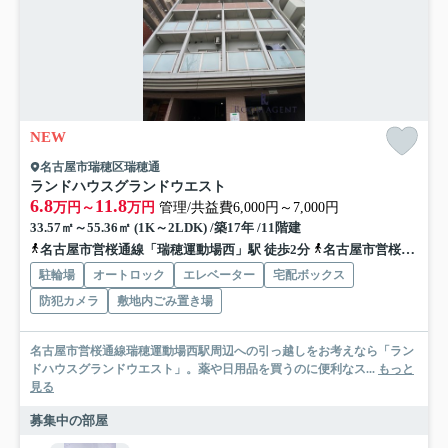
NEW
名古屋市瑞穂区瑞穂通
ランドハウスグランドウエスト
6.8
11.8
万円～
万円
管理/共益費6,000円～7,000円
33.57㎡～55.36㎡ (1K～2LDK) /築17年 /11階建
名古屋市営桜通線「瑞穂運動場西」駅 徒歩2分
名古屋市営桜通線「瑞穂区役所」駅 徒歩7分
駐輪場
オートロック
エレベーター
宅配ボックス
防犯カメラ
敷地内ごみ置き場
名古屋市営桜通線瑞穂運動場西駅周辺への引っ越しをお考えなら「ラン
ドハウスグランドウエスト」。薬や日用品を買うのに便利なス...
もっと
見る
募集中の部屋