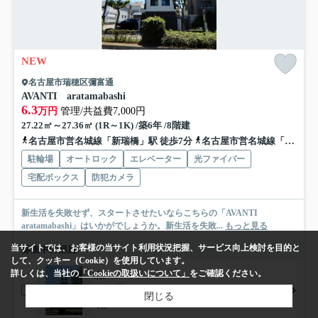
NEW
名古屋市瑞穂区彌富通
AVANTI aratamabashi
6.3
万円
管理/共益費7,000円
27.22㎡～27.36㎡ (1R～1K) /築6年 /8階建
名古屋市営名城線「新瑞橋」駅 徒歩7分
名古屋市営名城線「瑞穂運動場東」駅 徒歩14分
駐輪場
オートロック
エレベーター
光ファイバー
宅配ボックス
防犯カメラ
新生活を失敗せず、スタートさせたいならこちらの「AVANTI
aratamabashi」はいかがでしょうか。新生活を失敗...
もっと見る
当サイトでは、お客様の当サイト利用状況把握、サービス向上検討を目的と
募集中の部屋
して、クッキー（Cookie）を使用しています。
詳しくは、当社の
「Cookieの取扱いについて」
をご確認ください。
2階
6.3万円
閉じる
2階 / 27.36㎡ / 1R