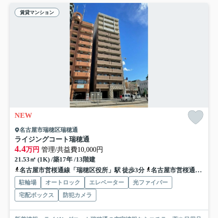
賃貸マンション
NEW
名古屋市瑞穂区瑞穂通
ライジングコート瑞穂通
4.4
万円
管理/共益費10,000円
21.53㎡ (1K) /築17年 /13階建
名古屋市営桜通線「瑞穂区役所」駅 徒歩3分
名古屋市営桜通線「瑞穂運動場西」駅 徒歩5分
駐輪場
オートロック
エレベーター
光ファイバー
宅配ボックス
防犯カメラ