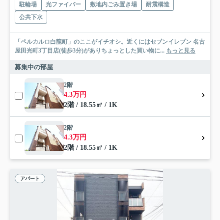
駐輪場
光ファイバー
敷地内ごみ置き場
耐震構造
公共下水
「ペルカルロ白龍町」のここがイチオシ。近くにはセブンイレブン 名古
屋田光町3丁目店(徒歩3分)がありちょっとした買い物に...
もっと見る
募集中の部屋
2階
4.3万円
2階 / 18.55㎡ / 1K
2階
4.3万円
2階 / 18.55㎡ / 1K
アパート