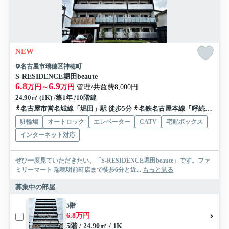
NEW
名古屋市瑞穂区神穂町
S-RESIDENCE堀田beaute
6.8
6.9
万円～
万円
管理/共益費8,000円
24.90㎡ (1K) /築1年 /10階建
名古屋市営名城線「堀田」駅 徒歩5分
名鉄名古屋本線「呼続」駅 徒歩11分
駐輪場
オートロック
エレベーター
CATV
宅配ボックス
インターネット対応
ぜひ一度見ていただきたい、「S-RESIDENCE堀田beaute」です。ファ
ミリーマート 瑞穂明前町店まで徒歩6分と近...
もっと見る
募集中の部屋
5階
6.8万円
5階 / 24.90㎡ / 1K