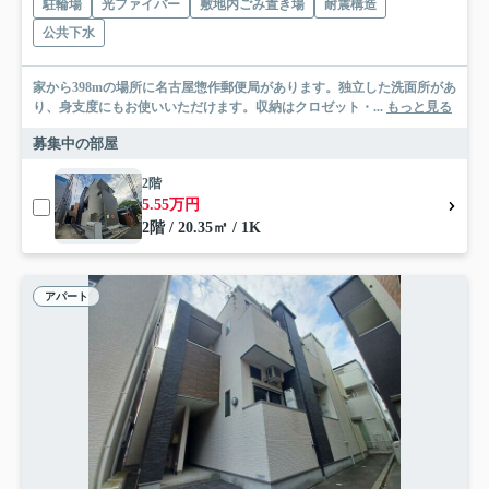
駐輪場
光ファイバー
敷地内ごみ置き場
耐震構造
公共下水
家から398mの場所に名古屋惣作郵便局があります。独立した洗面所があ
り、身支度にもお使いいただけます。収納はクロゼット・...
もっと見る
募集中の部屋
2階
5.55万円
2階 / 20.35㎡ / 1K
アパート