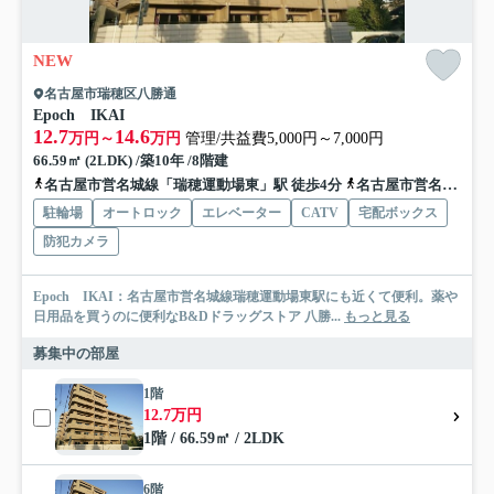
NEW
名古屋市瑞穂区八勝通
Epoch IKAI
12.7
14.6
万円～
万円
管理/共益費5,000円～7,000円
66.59㎡ (2LDK) /築10年 /8階建
名古屋市営名城線「瑞穂運動場東」駅 徒歩4分
名古屋市営名城線「総合リハビリセンター」駅 徒歩12分
駐輪場
オートロック
エレベーター
CATV
宅配ボックス
防犯カメラ
Epoch IKAI：名古屋市営名城線瑞穂運動場東駅にも近くて便利。薬や
日用品を買うのに便利なB&Dドラッグストア 八勝...
もっと見る
募集中の部屋
1階
12.7万円
1階 / 66.59㎡ / 2LDK
6階