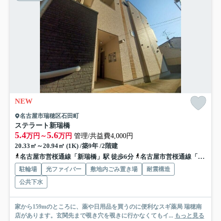
NEW
名古屋市瑞穂区石田町
ステラート新瑞橋
5.4
5.6
万円～
万円
管理/共益費4,000円
20.33㎡～20.94㎡ (1K) /築9年 /2階建
名古屋市営桜通線「新瑞橋」駅 徒歩6分
名古屋市営桜通線「瑞穂運動場西」駅 徒歩9分
駐輪場
光ファイバー
敷地内ごみ置き場
耐震構造
公共下水
家から159mのところに、薬や日用品を買うのに便利なスギ薬局 瑞穂南
店があります。玄関先まで覗き穴を覗きに行かなくてもイ...
もっと見る