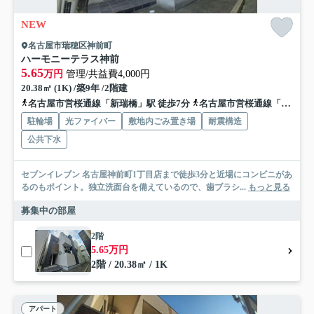
NEW
名古屋市瑞穂区神前町
ハーモニーテラス神前
5.65
万円
管理/共益費4,000円
20.38㎡ (1K) /築9年 /2階建
名古屋市営桜通線「新瑞橋」駅 徒歩7分
名古屋市営桜通線「瑞穂運動場西」駅 徒歩9分
駐輪場
光ファイバー
敷地内ごみ置き場
耐震構造
公共下水
セブンイレブン 名古屋神前町1丁目店まで徒歩3分と近場にコンビニがあ
るのもポイント。独立洗面台を備えているので、歯ブラシ...
もっと見る
募集中の部屋
2階
5.65万円
2階 / 20.38㎡ / 1K
アパート