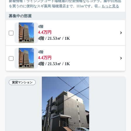
新着情報：ライジングコート瑞穂通の空室情報ならコチラ。薬や日用品
を買うのに便利なスギ薬局 瑞穂通店まで、111mです。収...
もっと見る
募集中の部屋
4階
4.4万円
4階 / 21.53㎡ / 1K
4階
4.4万円
4階 / 21.53㎡ / 1K
賃貸マンション