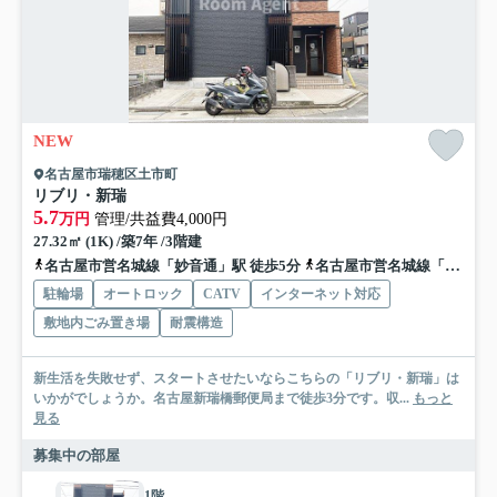
NEW
名古屋市瑞穂区土市町
リブリ・新瑞
5.7
万円
管理/共益費4,000円
27.32㎡ (1K) /築7年 /3階建
名古屋市営名城線「妙音通」駅 徒歩5分
名古屋市営名城線「新瑞橋」駅 徒歩6分
駐輪場
オートロック
CATV
インターネット対応
敷地内ごみ置き場
耐震構造
新生活を失敗せず、スタートさせたいならこちらの「リブリ・新瑞」は
いかがでしょうか。名古屋新瑞橋郵便局まで徒歩3分です。収...
もっと
見る
募集中の部屋
1階