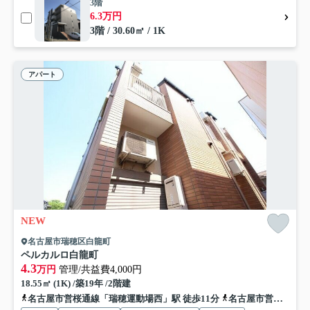
3階
6.3万円
3階 / 30.60㎡ / 1K
アパート
NEW
名古屋市瑞穂区白龍町
ペルカルロ白龍町
4.3
万円
管理/共益費4,000円
18.55㎡ (1K) /築19年 /2階建
名古屋市営桜通線「瑞穂運動場西」駅 徒歩11分
名古屋市営名城線「妙音通」駅 徒歩12分