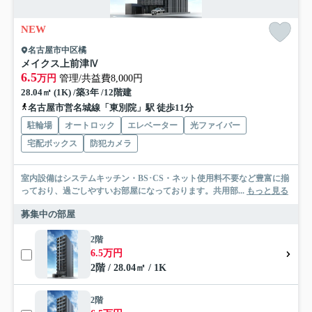
NEW
名古屋市中区橘
メイクス上前津Ⅳ
6.5
万円
管理/共益費8,000円
28.04㎡ (1K) /築3年 /12階建
名古屋市営名城線「東別院」駅 徒歩11分
駐輪場
オートロック
エレベーター
光ファイバー
宅配ボックス
防犯カメラ
室内設備はシステムキッチン・BS･CS・ネット使用料不要など豊富に揃
っており、過ごしやすいお部屋になっております。共用部...
もっと見る
募集中の部屋
2階
6.5万円
2階 / 28.04㎡ / 1K
2階