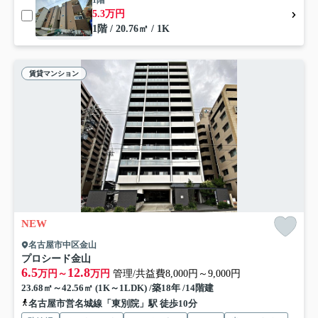
1階
5.3万円
1階 / 20.76㎡ / 1K
賃貸マンション
NEW
名古屋市中区金山
プロシード金山
6.5
12.8
万円～
万円
管理/共益費8,000円～9,000円
23.68㎡～42.56㎡ (1K～1LDK) /築18年 /14階建
名古屋市営名城線「東別院」駅 徒歩10分