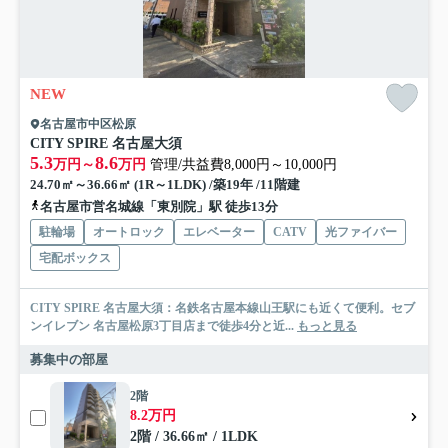
NEW
名古屋市中区松原
CITY SPIRE 名古屋大須
5.3
8.6
万円～
万円
管理/共益費8,000円～10,000円
24.70㎡～36.66㎡ (1R～1LDK) /築19年 /11階建
名古屋市営名城線「東別院」駅 徒歩13分
駐輪場
オートロック
エレベーター
CATV
光ファイバー
宅配ボックス
CITY SPIRE 名古屋大須：名鉄名古屋本線山王駅にも近くて便利。セブ
ンイレブン 名古屋松原3丁目店まで徒歩4分と近...
もっと見る
募集中の部屋
2階
8.2万円
2階 / 36.66㎡ / 1LDK