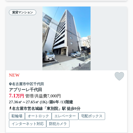
賃貸マンション
NEW
名古屋市中区千代田
アプリーレ千代田
7.1
万円
管理/共益費7,000円
27.36㎡～27.65㎡ (1K) /築6年 /13階建
名古屋市営名城線「東別院」駅 徒歩9分
駐輪場
オートロック
エレベーター
宅配ボックス
インターネット対応
防犯カメラ