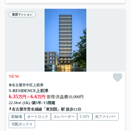
賃貸マンション
NEW
名古屋市中区上前津
S-RESIDENCE上前津
6.35
6.6
万円～
万円
管理/共益費10,000円
22.50㎡ (1K) /築5年 /15階建
名古屋市営名城線「東別院」駅 徒歩12分
駐輪場
オートロック
エレベーター
CATV
光ファイバー
宅配ボックス