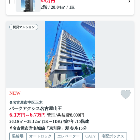
6.5万円
2階 / 28.04㎡ / 1K
賃貸マンション
NEW
名古屋市中区正木
パークアクシス名古屋山王
6.1
6.7
万円～
万円
管理/共益費8,000円
26.16㎡～29.12㎡ (1K～1DK) /築7年 /15階建
名古屋市営名城線「東別院」駅 徒歩15分
駐輪場
オートロック
エレベーター
CATV
宅配ボックス