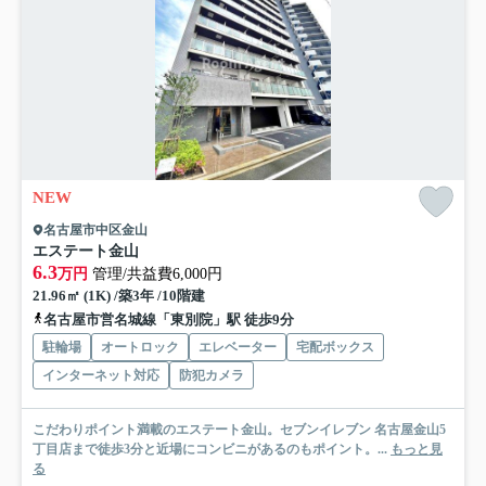
NEW
名古屋市中区金山
エステート金山
6.3
万円
管理/共益費6,000円
21.96㎡ (1K) /築3年 /10階建
名古屋市営名城線「東別院」駅 徒歩9分
駐輪場
オートロック
エレベーター
宅配ボックス
インターネット対応
防犯カメラ
こだわりポイント満載のエステート金山。セブンイレブン 名古屋金山5
丁目店まで徒歩3分と近場にコンビニがあるのもポイント。...
もっと見
る