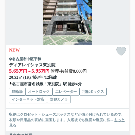
NEW
名古屋市中区平和
ディアレイシャス東別院
5.65
5.95
万円～
万円
管理/共益費8,000円
20.52㎡ (1K) /築3年 /12階建
名古屋市営名城線「東別院」駅 徒歩4分
駐輪場
オートロック
エレベーター
宅配ボックス
インターネット対応
防犯カメラ
収納はクロゼット・シューズボックスなどが備え付けられているので、
衣類や日用品の収納に重宝します。入浴後でも温度や湿度に悩...
もっと
見る