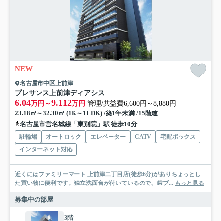
NEW
名古屋市中区上前津
プレサンス上前津ディアシス
6.04
9.112
万円～
万円
管理/共益費6,600円～8,880円
23.18㎡～32.30㎡ (1K～1LDK) /築1年未満 /15階建
名古屋市営名城線「東別院」駅 徒歩10分
駐輪場
オートロック
エレベーター
CATV
宅配ボックス
インターネット対応
近くにはファミリーマート 上前津二丁目店(徒歩6分)がありちょっとし
た買い物に便利です。独立洗面台が付いているので、歯ブ...
もっと見る
募集中の部屋
3階