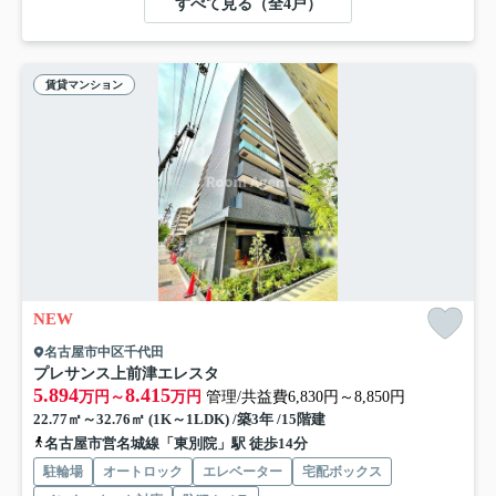
すべて見る（全4戸）
賃貸マンション
NEW
名古屋市中区千代田
プレサンス上前津エレスタ
5.894
8.415
万円～
万円
管理/共益費6,830円～8,850円
22.77㎡～32.76㎡ (1K～1LDK) /築3年 /15階建
名古屋市営名城線「東別院」駅 徒歩14分
駐輪場
オートロック
エレベーター
宅配ボックス