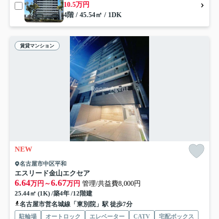
10.5万円
4階 / 45.54㎡ / 1DK
賃貸マンション
NEW
名古屋市中区平和
エスリード金山エクセア
6.64
6.67
万円～
万円
管理/共益費8,000円
25.44㎡ (1K) /築4年 /12階建
名古屋市営名城線「東別院」駅 徒歩7分
駐輪場
オートロック
エレベーター
CATV
宅配ボックス