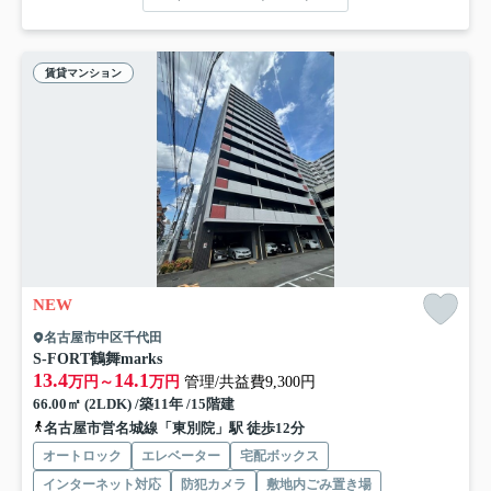
賃貸マンション
NEW
名古屋市中区千代田
S-FORT鶴舞marks
13.4
14.1
万円～
万円
管理/共益費9,300円
66.00㎡ (2LDK) /築11年 /15階建
名古屋市営名城線「東別院」駅 徒歩12分
オートロック
エレベーター
宅配ボックス
インターネット対応
防犯カメラ
敷地内ごみ置き場