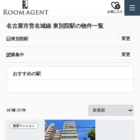
0
お気に入り
名古屋市営名城線 東別院駅の物件一覧
変更
東別院駅
変更
募集中
おすすめの駅
107
棟
357
件
賃貸マンション