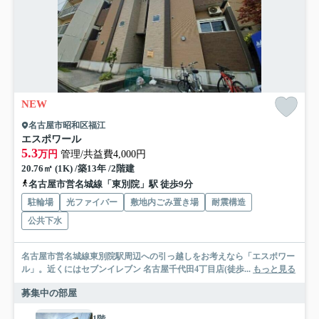
NEW
名古屋市昭和区福江
エスポワール
5.3
万円
管理/共益費4,000円
20.76㎡ (1K) /築13年 /2階建
名古屋市営名城線「東別院」駅 徒歩9分
駐輪場
光ファイバー
敷地内ごみ置き場
耐震構造
公共下水
名古屋市営名城線東別院駅周辺への引っ越しをお考えなら「エスポワー
ル」。近くにはセブンイレブン 名古屋千代田4丁目店(徒歩...
もっと見る
募集中の部屋