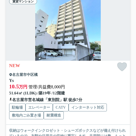
賃貸マンション
NEW
名古屋市中区橘
Ys
10.5
万円
管理/共益費8,000円
51.64㎡ (1LDK) /築19年 /12階建
名古屋市営名城線「東別院」駅 徒歩7分
駐輪場
エレベーター
CATV
インターネット対応
敷地内ごみ置き場
耐震構造
収納はウォークインクロゼット・シューズボックスなどが備え付けられ