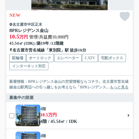
NEW
名古屋市中区正木
BPRレジデンス金山
10.5
万円
管理/共益費10,000円
45.54㎡ (1DK) /築19年 /12階建
名古屋市営名城線「東別院」駅 徒歩16分
駐輪場
オートロック
エレベーター
CATV
宅配ボックス
インターネット対応
新着情報：BPRレジデンス金山の空室情報ならコチラ。名古屋市営名城
線金山駅周辺への引っ越しをお考えなら「BPRレジデンス...
もっと見る
募集中の部屋
4階
10.5万円
4階 / 45.54㎡ / 1DK
4階