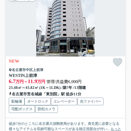
NEW
名古屋市中区上前津
WESTIN上前津
6.7
11.9
万円～
万円
管理/共益費6,000円
25.48㎡～45.82㎡ (1K～1LDK) /築7年 /13階建
名古屋市営名城線「東別院」駅 徒歩11分
駐輪場
オートロック
エレベーター
光ファイバー
宅配ボックス
防犯カメラ
徒歩7分のところに名古屋大須郵便局があります。身支度に必要となる
様々なアイテムを収納可能なスペースがある独立洗面台が付い...
もっと