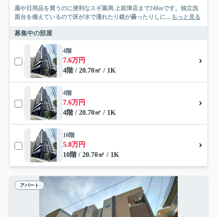
薬や日用品を買うのに便利なスギ薬局 上前津店まで248mです。独立洗
面台を備えているので床が水で濡れたり鏡が曇ったりしに...
もっと見る
募集中の部屋
4階
7.6万円
4階 / 20.70㎡ / 1K
4階
7.6万円
4階 / 20.70㎡ / 1K
10階
5.8万円
10階 / 20.70㎡ / 1K
アパート