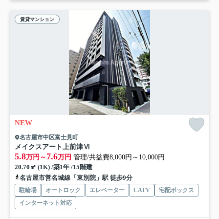
賃貸マンション
NEW
名古屋市中区富士見町
メイクスアート上前津Ⅵ
5.8
7.6
万円～
万円
管理/共益費8,000円～10,000円
20.70㎡ (1K) /築1年 /15階建
名古屋市営名城線「東別院」駅 徒歩9分
駐輪場
オートロック
エレベーター
CATV
宅配ボックス
インターネット対応