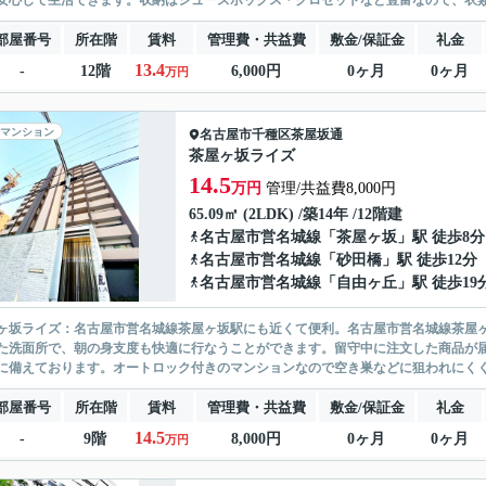
安心して生活できます。収納はシューズボックス・クロゼットなど豊富なので、衣類
部屋番号
所在階
賃料
管理費・共益費
敷金/保証金
礼金
13.4
-
12階
6,000円
0ヶ月
0ヶ月
万円
マンション
名古屋市千種区
茶屋坂通
茶屋ヶ坂ライズ
14.5
万円
管理/共益費8,000円
65.09㎡ (2LDK) /築14年 /12階建
名古屋市営名城線
「
茶屋ヶ坂
」駅 徒歩8分
名古屋市営名城線
「
砂田橋
」駅 徒歩12分
名古屋市営名城線
「
自由ヶ丘
」駅 徒歩19
ヶ坂ライズ：名古屋市営名城線茶屋ヶ坂駅にも近くて便利。名古屋市営名城線茶屋
た洗面所で、朝の身支度も快適に行なうことができます。留守中に注文した商品が
に備えております。オートロック付きのマンションなので空き巣などに狙われにくく
部屋番号
所在階
賃料
管理費・共益費
敷金/保証金
礼金
14.5
-
9階
8,000円
0ヶ月
0ヶ月
万円