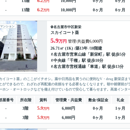
6.2
-
13階
10,000円
0ヶ月
0ヶ月
万円
6.2
-
13階
10,000円
0ヶ月
0ヶ月
万円
マンション
名古屋市中区
新栄
スカイコート葵
5.9
万円
管理/共益費6,000円
26.71㎡ (1K) /築13年 /10階建
名古屋市営東山線
「
新栄町
」駅 徒歩5分
中央線
「
千種
」駅 徒歩10分
名古屋市営桜通線
「
車道
」駅 徒歩13分
カイコート葵」のここがイチオシ。薬や日用品を買うのに便利なV・drug 新栄店ま
とができるので、わざわざ再配達の依頼をする必要もなくなります。朝や就寝前がラ
ーホン・オートロックなどを備え付けているので安心して暮らせます。高速インターネ
部屋番号
所在階
賃料
管理費・共益費
敷金/保証金
礼金
5.9
-
3階
6,000円
0ヶ月
1ヶ月
万円
5.9
-
3階
6,000円
0ヶ月
1ヶ月
万円