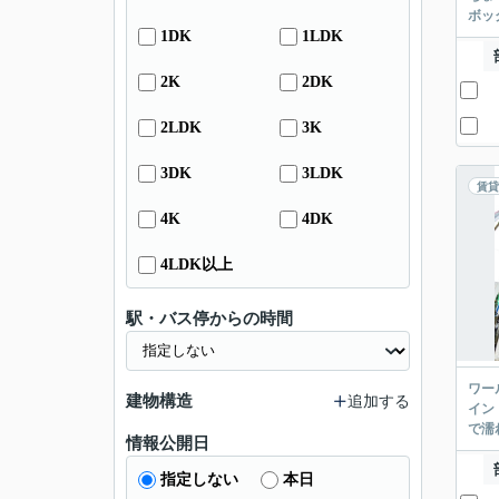
ボッ
1DK
1LDK
2K
2DK
2LDK
3K
3DK
3LDK
賃貸
4K
4DK
4LDK以上
駅・バス停からの時間
ワー
建物構造
追加する
イン
で濡
情報公開日
指定しない
本日