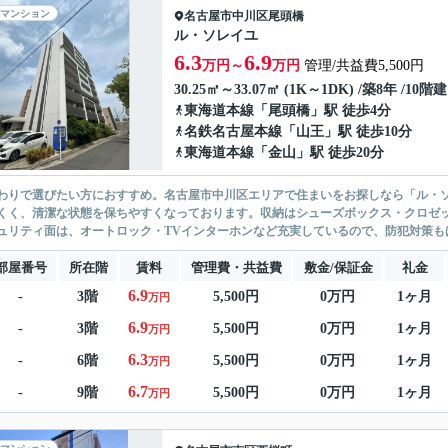
マンション
名古屋市中川区
尾頭橋
ル・ソレイユ
6.3
6.9
万円～
万円
管理/共益費5,500円
30.25㎡～33.07㎡ (1K～1DK) /築8年 /10階建
東海道本線
「
尾頭橋
」駅 徒歩4分
名鉄名古屋本線
「
山王
」駅 徒歩10分
東海道本線
「
金山
」駅 徒歩20分
わりで選びたい方におすすめ。名古屋市中川区エリアで住まいをお探しなら「ル・
くく、清潔な状態を保ちやすくなっております。収納はシューズボックス・クロゼ
ュリティ面は、オートロック・TVインターホンなど充実しているので、防犯対策もば
部屋番号
所在階
賃料
管理費・共益費
敷金/保証金
礼金
6.9
-
3階
5,500円
0万円
1ヶ月
万円
6.9
-
3階
5,500円
0万円
1ヶ月
万円
6.3
-
6階
5,500円
0万円
1ヶ月
万円
6.7
-
9階
5,500円
0万円
1ヶ月
万円