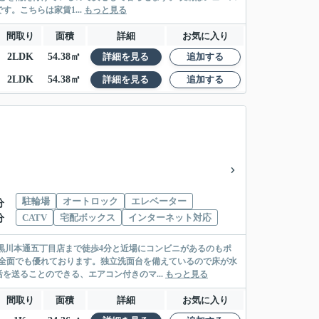
。こちらは家賃1...
もっと見る
間取り
面積
詳細
お気に入り
2LDK
54.38㎡
詳細を見る
追加する
2LDK
54.38㎡
詳細を見る
追加する
駐輪場
オートロック
エレベーター
分
CATV
宅配ボックス
インターネット対応
分
黒川本通五丁目店まで徒歩4分と近場にコンビニがあるのもポ
全面でも優れております。独立洗面台を備えているので床が水
送ることのできる、エアコン付きのマ...
もっと見る
間取り
面積
詳細
お気に入り