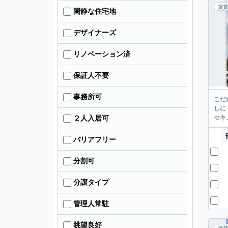
賃貸
閑静な住宅地
デザイナーズ
リノベーション済
保証人不要
事務所可
こだ
しに
セキ
２人入居可
バリアフリー
分割可
分譲タイプ
管理人常駐
眺望良好