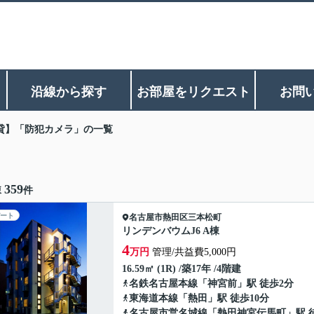
沿線から探す
お部屋をリクエスト
お問
貸】「防犯カメラ」の一覧
359
棟
件
ート
名古屋市熱田区
三本松町
リンデンバウムJ6 A棟
4
万円
管理/共益費5,000円
16.59㎡ (1R) /築17年 /4階建
名鉄名古屋本線
「
神宮前
」駅 徒歩2分
東海道本線
「
熱田
」駅 徒歩10分
名古屋市営名城線
「
熱田神宮伝馬町
」駅 