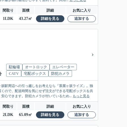
や履き物の整理がしやすく便利です。共用...
もっと見る
間取り
面積
詳細
お気に入り
1LDK
43.27㎡
詳細を見る
追加する
駐輪場
オートロック
エレベーター
CATV
宅配ボックス
防犯カメラ
分
ヶ坂駅周辺への引っ越しをお考えなら「茶屋ヶ坂ライズ」。独
届くので、配送時間を気にせず注文ができる宅配ボックスを共
安心できます。防犯カメラが付いているため...
もっと見る
間取り
面積
詳細
お気に入り
2LDK
65.09㎡
詳細を見る
追加する