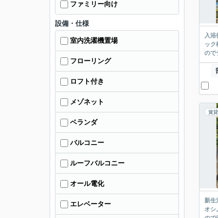
ファミリー向け
設備・仕様
入浴
室内洗濯機置場
ック
ので
フローリング
ロフト付き
メゾネット
賃貸
ベランダ
バルコニー
ルーフバルコニー
オール電化
新生
エレベーター
オシ