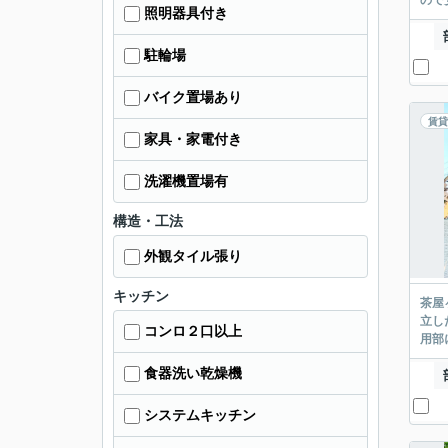
ので
照明器具付き
駐輪場
バイク置場あり
賃貸
家具・家電付き
洗濯機置場有
構造・工法
外観タイル張り
キッチン
茶屋
立し
コンロ２口以上
用部
食器洗い乾燥機
システムキッチン