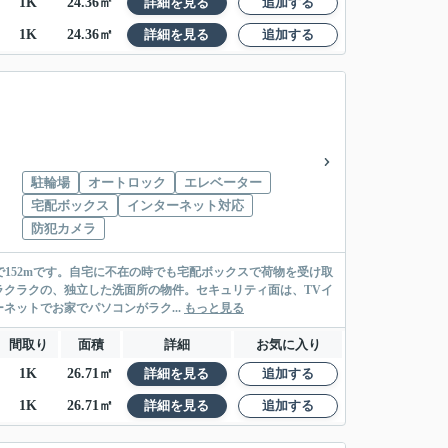
1K
24.36㎡
詳細を見る
追加する
1K
24.36㎡
詳細を見る
追加する
駐輪場
オートロック
エレベーター
宅配ボックス
インターネット対応
防犯カメラ
で152mです。自宅に不在の時でも宅配ボックスで荷物を受け取
クラクの、独立した洗面所の物件。セキュリティ面は、TVイ
ットでお家でパソコンがラク...
もっと見る
間取り
面積
詳細
お気に入り
1K
26.71㎡
詳細を見る
追加する
1K
26.71㎡
詳細を見る
追加する