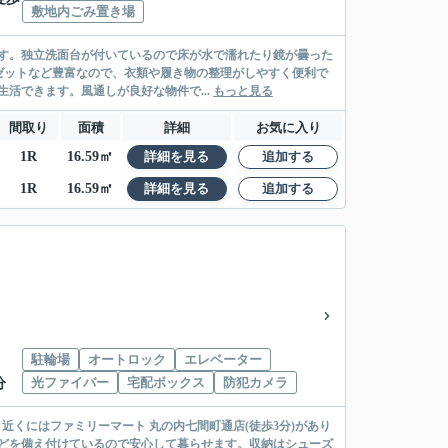
敷地内ごみ置き場
です。独立洗面台が付いているので床が水で濡れたり鏡が曇った
ゼットなど豊富なので、衣類や履き物の整理がしやすく便利で
活できます。風通しが良好な物件で...
もっと見る
間取り
面積
詳細
お気に入り
1R
16.59㎡
詳細を見る
追加する
1R
16.59㎡
詳細を見る
追加する
駐輪場
オートロック
エレベーター
光ファイバー
宅配ボックス
防犯カメラ
分
利。近くにはファミリーマート 丸の内七間町通店(徒歩3分)があり
どを備え付けているので安心して暮らせます。収納はシューズ