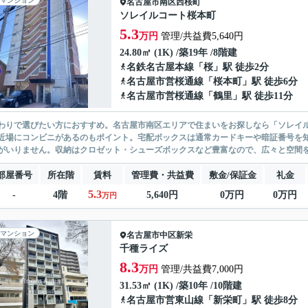
マンション
名古屋市南区
西桜町
ソレイルコート桜本町
5.3
万円
管理/共益費5,640円
24.80㎡ (1K) /築19年 /8階建
名鉄名古屋本線
「
桜
」駅 徒歩2分
名古屋市営桜通線
「
桜本町
」駅 徒歩6分
名古屋市営桜通線
「
鶴里
」駅 徒歩11分
わりで選びたい方におすすめ。名古屋市南区エリアで住まいをお探しなら「ソレイル
近場にコンビニがあるのもポイント。宅配ボックスは通常カードキーや暗証番号を
がいりません。収納はクロゼット・シューズボックスなど豊富なので、広々と空間を
部屋番号
所在階
賃料
管理費・共益費
敷金/保証金
礼金
5.3
-
4階
5,640円
0万円
0万円
万円
マンション
名古屋市中区
新栄
千種ライズ
8.3
万円
管理/共益費7,000円
31.53㎡ (1K) /築10年 /10階建
名古屋市営東山線
「
新栄町
」駅 徒歩8分