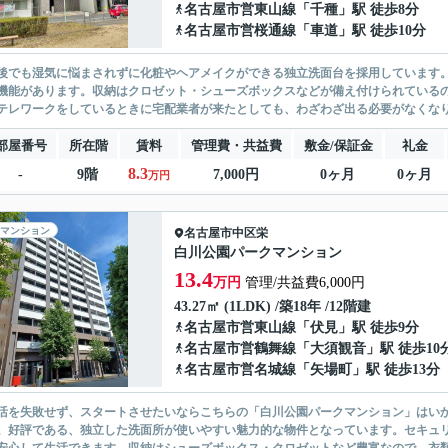
名古屋市営東山線
「
千種
」駅 徒歩8分
名古屋市営桜通線
「
車道
」駅 徒歩10分
後でも湿気に悩まされずに化粧やヘアメイクができる独立洗面台を採用しています
機能があります。収納はクロゼット・シューズボックスなどが備え付けられている
テレワークをしているときに宅配業者が来たとしても、わざわざ出る必要がなくなり
部屋番号
所在階
賃料
管理費・共益費
敷金/保証金
礼金
8.3
-
9階
7,000円
0ヶ月
0ヶ月
万円
マンション
名古屋市中区
栄
白川公園パークマンション
13.4
万円
管理/共益費6,000円
43.27㎡ (1LDK) /築18年 /12階建
名古屋市営東山線
「
伏見
」駅 徒歩9分
名古屋市営鶴舞線
「
大須観音
」駅 徒歩10
名古屋市営名城線
「
矢場町
」駅 徒歩13分
活を失敗せず、スタートさせたいならこちらの「白川公園パークマンション」はい
。好評である、独立した洗面所が使いやすい魅力的な物件となっています。セキュリ