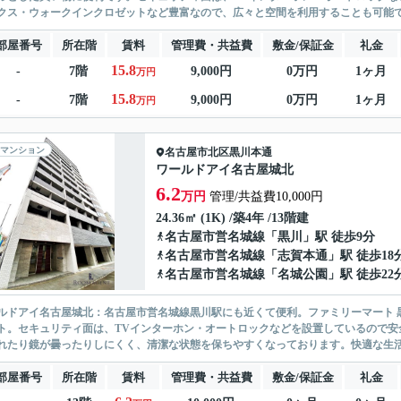
クス・ウォークインクロゼットなど豊富なので、広々と空間を利用することも可能です
部屋番号
所在階
賃料
管理費・共益費
敷金/保証金
礼金
15.8
-
7階
9,000円
0万円
1ヶ月
万円
15.8
-
7階
9,000円
0万円
1ヶ月
万円
マンション
名古屋市北区
黒川本通
ワールドアイ名古屋城北
6.2
万円
管理/共益費10,000円
24.36㎡ (1K) /築4年 /13階建
名古屋市営名城線
「
黒川
」駅 徒歩9分
名古屋市営名城線
「
志賀本通
」駅 徒歩18
名古屋市営名城線
「
名城公園
」駅 徒歩22
ルドアイ名古屋城北：名古屋市営名城線黒川駅にも近くて便利。ファミリーマート 
ト。セキュリティ面は、TVインターホン・オートロックなどを設置しているので安
れたり鏡が曇ったりしにくく、清潔な状態を保ちやすくなっております。快適な生活を
部屋番号
所在階
賃料
管理費・共益費
敷金/保証金
礼金