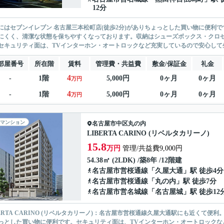
12分
にはセブンイレブン 名古屋三本松町店(徒歩2分)がありちょっとした買い物に便利
にくく、清潔な状態を保ちやすくなっております。収納はシューズボックス・クロ
セキュリティ面は、TVインターホン・オートロックなど充実しているので安心して生
部屋番号
所在階
賃料
管理費・共益費
敷金/保証金
礼金
4
-
1階
5,000円
0ヶ月
0ヶ月
万円
4
-
1階
5,000円
0ヶ月
0ヶ月
万円
マンション
名古屋市中区
丸の内
LIBERTA CARINO (リベルタカリーノ)
15.8
万円
管理/共益費9,000円
54.38㎡ (2LDK) /築8年 /12階建
名古屋市営桜通線
「
久屋大通
」駅 徒歩4分
名古屋市営桜通線
「
丸の内
」駅 徒歩7分
名古屋市営名城線
「
名古屋城
」駅 徒歩12
BERTA CARINO (リベルタカリーノ)：名古屋市営桜通線久屋大通駅にも近くて便
っとした買い物に便利です。セキュリティ面は、TVインターホン・オートロックな