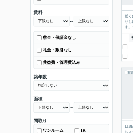
賃料
近く
～
りし
す。
敷金・保証金なし
礼金・敷引なし
共益費・管理費込み
賃貸
築年数
面積
～
間取り
LI
ワンルーム
1K
ちょ