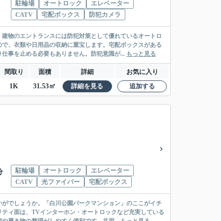
駐輪場
オートロック
エレベーター
CATV
宅配ボックス
防犯カメラ
。建物のエントランスには防犯対策として優れているオートロ
ので、衣類や日用品の収納に重宝します。宅配ボックスがある
仕事を止める必要もありません。防犯意識が...
もっと見る
間取り
面積
詳細
お気に入り
1K
31.53㎡
詳細を見る
追加する
駐輪場
オートロック
エレベーター
分
CATV
光ファイバー
宅配ボックス
かがでしょうか。「白川公園パークマンション」のここがイチ
ティ面は、TVインターホン・オートロックなど充実している