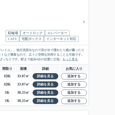
駐輪場
オートロック
エレベーター
CATV
宅配ボックス
インターネット対応
ソレイユ」。独立洗面台なので床が水で濡れたり鏡が曇ったり
ットなど豊富なので、広々と空間を利用することも可能です。
っちりです。駅まで徒歩4分の位置に立地...
もっと見る
間取り
面積
詳細
お気に入り
1DK
33.07㎡
詳細を見る
追加する
1DK
33.07㎡
詳細を見る
追加する
1K
30.25㎡
詳細を見る
追加する
1K
30.25㎡
詳細を見る
追加する