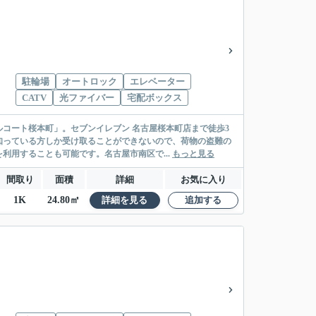
駐輪場
オートロック
エレベーター
CATV
光ファイバー
宅配ボックス
コート桜本町」。セブンイレブン 名古屋桜本町店まで徒歩3
知っている方しか受け取ることができないので、荷物の盗難の
利用することも可能です。名古屋市南区で...
もっと見る
間取り
面積
詳細
お気に入り
1K
24.80㎡
詳細を見る
追加する