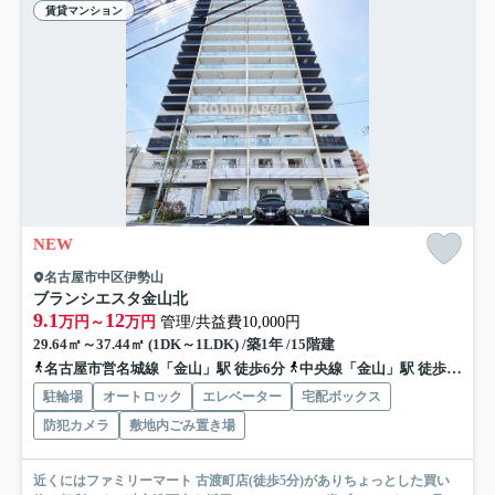
賃貸マンション
NEW
名古屋市中区伊勢山
ブランシエスタ金山北
9.1
12
万円～
万円
管理/共益費10,000円
29.64㎡～37.44㎡ (1DK～1LDK) /築1年 /15階建
名古屋市営名城線「金山」駅 徒歩6分
中央線「金山」駅 徒歩9分
駐輪場
オートロック
エレベーター
宅配ボックス
防犯カメラ
敷地内ごみ置き場
近くにはファミリーマート 古渡町店(徒歩5分)がありちょっとした買い