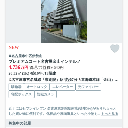
NEW
名古屋市中区伊勢山
プレミアムコート名古屋金山インテルノ
4.736
万円
管理/共益費9,640円
20.52㎡ (1K) /築16年 /13階建
名古屋市営名城線「東別院」駅 徒歩7分
東海道本線「金山」駅 徒歩12分
駐輪場
オートロック
エレベーター
光ファイバー
宅配ボックス
防犯カメラ
近くにはセブンイレブン 名古屋東別院駅南店(徒歩5分)がありちょっと
した買い物に便利です。化粧品や洗面道具といった小物も...
もっと見る
募集中の部屋