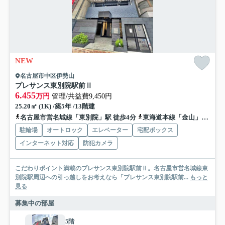
NEW
名古屋市中区伊勢山
プレサンス東別院駅前Ⅱ
6.455
万円
管理/共益費9,450円
25.20㎡ (1K) /築5年 /13階建
名古屋市営名城線「東別院」駅 徒歩4分
東海道本線「金山」駅 徒歩13分
駐輪場
オートロック
エレベーター
宅配ボックス
インターネット対応
防犯カメラ
こだわりポイント満載のプレサンス東別院駅前Ⅱ。名古屋市営名城線東
別院駅周辺への引っ越しをお考えなら「プレサンス東別院駅前...
もっと
見る
募集中の部屋
5階