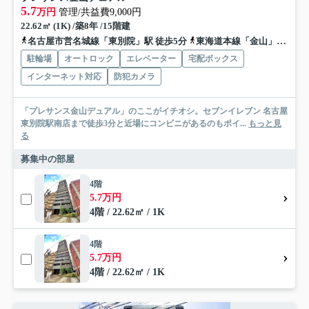
5.7
万円
管理/共益費9,000円
22.62㎡ (1K) /築8年 /15階建
名古屋市営名城線「東別院」駅 徒歩5分
東海道本線「金山」駅 徒歩10分
駐輪場
オートロック
エレベーター
宅配ボックス
インターネット対応
防犯カメラ
「プレサンス金山デュアル」のここがイチオシ。セブンイレブン 名古屋
東別院駅南店まで徒歩3分と近場にコンビニがあるのもポイ...
もっと見
る
募集中の部屋
4階
5.7万円
4階 / 22.62㎡ / 1K
4階
5.7万円
4階 / 22.62㎡ / 1K