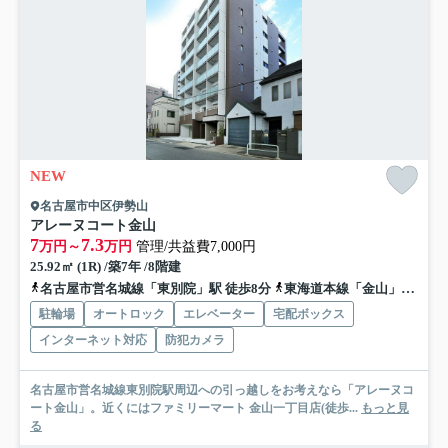
NEW
名古屋市中区伊勢山
アレーヌコート金山
7
7.3
万円～
万円
管理/共益費7,000円
25.92㎡ (1R) /築7年 /8階建
名古屋市営名城線「東別院」駅 徒歩8分
東海道本線「金山」駅 徒歩11分
駐輪場
オートロック
エレベーター
宅配ボックス
インターネット対応
防犯カメラ
名古屋市営名城線東別院駅周辺への引っ越しをお考えなら「アレーヌコ
ート金山」。近くにはファミリーマート 金山一丁目店(徒歩...
もっと見
る