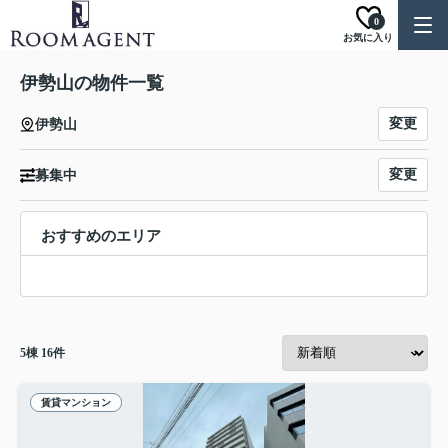
0
お気に入り
伊勢山の物件一覧
変更
伊勢山
変更
募集中
おすすめのエリア
5
棟
16
件
賃貸マンション