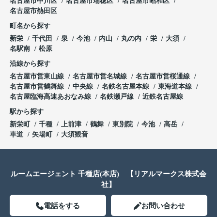
名古屋市中川区
名古屋市瑞穂区
名古屋市昭和区
名古屋市熱田区
町名から探す
新栄
千代田
泉
今池
内山
丸の内
栄
大須
名駅南
松原
沿線から探す
名古屋市営東山線
名古屋市営名城線
名古屋市営桜通線
名古屋市営鶴舞線
中央線
名鉄名古屋本線
東海道本線
名古屋臨海高速あおなみ線
名鉄瀬戸線
近鉄名古屋線
駅から探す
新栄町
千種
上前津
鶴舞
東別院
今池
高岳
車道
矢場町
大須観音
ルームエージェント 千種店(本店) 【リアルマークス株式会
社】
電話をする
お問い合わせ