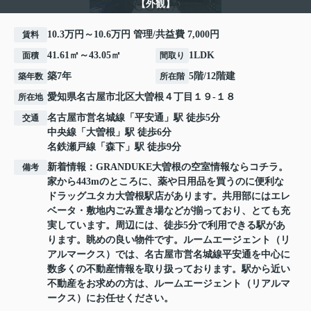
【外観】
10.3万円～10.6万円 管理/共益費 7,000円
賃料
41.61㎡～43.05㎡
1LDK
面積
間取り
築7年
5階/12階建
築年数
所在階
愛知県
名古屋市北区
大曽根
４丁目１９-１８
所在地
名古屋市営名城線
「
平安通
」駅 徒歩5分
交通
中央線
「
大曽根
」駅 徒歩6分
名鉄瀬戸線
「
森下
」駅 徒歩9分
新着情報：GRANDUKE大曽根の空室情報ならコチラ。
備考
家から443mのところに、薬や日用品を買うのに便利な
ドラッグユタカ大曽根駅店があります。共用部にはエレ
ベータ・敷地内ごみ置き場などが揃っており、とても充
実しています。周辺には、徒歩5分で利用できる駅があ
ります。眺めの良い物件です。ルームエージェント（リ
アルマークス）では、名古屋市営名城線平安通を中心に
数多くの不動産情報を取り扱っております。駅から近い
不動産をお求めの方は、ルームエージェント（リアルマ
ークス）にお任せください。