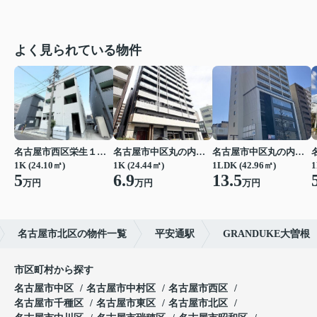
よく見られている物件
名古屋市西区栄生１丁目
名古屋市中区丸の内２丁目
名古屋市中区丸の内２丁目
1K (24.10㎡)
1K (24.44㎡)
1LDK (42.96㎡)
1
5
6.9
13.5
万円
万円
万円
名古屋市北区の物件一覧
平安通駅
GRANDUKE大曽根
市区町村から探す
名古屋市中区
名古屋市中村区
名古屋市西区
名古屋市千種区
名古屋市東区
名古屋市北区