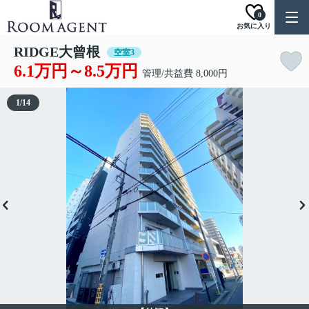
0
お気に入り
RIDGE大曾根
空室3
6.1万円～8.5万円
管理/共益費 8,000円
1
/
14