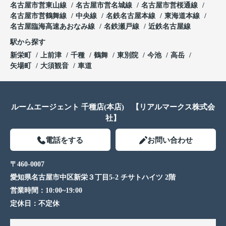
名古屋市営東山線
名古屋市営名城線
名古屋市営桜通線
名古屋市営鶴舞線
中央線
名鉄名古屋本線
東海道本線
名古屋臨海高速あおなみ線
名鉄瀬戸線
近鉄名古屋線
駅から探す
新栄町
上前津
千種
鶴舞
東別院
今池
高岳
矢場町
大須観音
車道
ルームエージェント 千種店(本店) 【リアルマークス株式会
社】
電話をする
お問い合わせ
〒460-0007
愛知県名古屋市中区新栄３丁目5-2 チサトハイツ 2階
営業時間：
10:00~19:00
定休日：
不定休