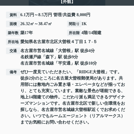
【外観】
6.1万円～8.5万円 管理/共益費 8,000円
賃料
26.32㎡～38.47㎡
1K
面積
間取り
築17年
4階/14階建
築年数
所在階
愛知県
名古屋市北区
大曽根
４丁目１７-５
所在地
名古屋市営名城線
「
大曽根
」駅 徒歩4分
交通
名鉄瀬戸線
「
森下
」駅 徒歩9分
名古屋市営名城線
「
平安通
」駅 徒歩10分
ぜひ一度見ていただきたい、「RIDGE大曾根」です。
備考
徒歩2分のところに名古屋大曽根郵便局があります。共
用部には敷地内ごみ置き場・エレベータなどが揃ってお
り、とても充実しています。素敵な景色が堪能できる、
地上14階建ての物件。こだわり派も満足できるデザイナ
ーズマンションです。名古屋市北区で新しい住環境をお
探しなら、名古屋市営名城線大曽根駅近くでお求めくだ
さい。いつでもルームエージェント（リアルマークス）
までお気軽にお問い合わせください。