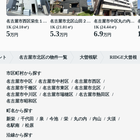
名古屋市西区栄生１丁目
名古屋市北区山田２丁目
名古屋市中区丸の内２丁目
1K (24.10㎡)
1K (21.01㎡)
1K (24.44㎡)
1
5
5.3
6.9
万円
万円
万円
ント
名古屋市北区の物件一覧
大曽根駅
RIDGE大曾根
市区町村から探す
名古屋市中区
名古屋市中村区
名古屋市西区
名古屋市千種区
名古屋市東区
名古屋市北区
名古屋市中川区
名古屋市瑞穂区
名古屋市熱田区
名古屋市昭和区
町名から探す
新栄
千代田
泉
今池
栄
丸の内
内山
大須
名駅南
松原
沿線から探す