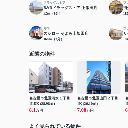
ドラッグストア
フ
B&Dドラッグストア 上飯田店
街
52ｍ（1分）
1
寿司
フ
スシロー そよら上飯田店
サ
168ｍ（3分）
1
近隣の物件
名古屋市北区清水１丁目
名古屋市北区山田２丁目
1LDK (28.98㎡)
1K (26.10㎡)
1
8.1
7.08
6
万円
万円
よく見られている物件