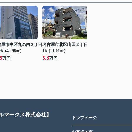
古屋市中区丸の内２丁目
名古屋市北区山田２丁目
K (42.96㎡)
1K (21.01㎡)
5
5.3
万円
万円
アルマークス株式会社】
トップページ