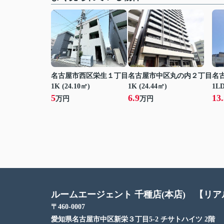
名古屋市西区栄生１丁目
名古屋市中区丸の内２丁目
名
1K (24.10㎡)
1K (24.44㎡)
1LD
5
6.9
13.
万円
万円
ルームエージェント 千種店(本店) 【リ
〒460-0007
愛知県名古屋市中区新栄３丁目5-2 チサトハイツ 2階