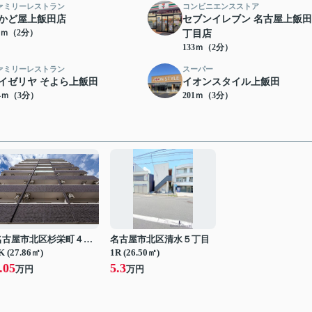
ァミリーレストラン
コンビニエンスストア
かど屋上飯田店
セブンイレブン 名古屋上飯田
12ｍ（2分）
丁目店
133ｍ（2分）
ァミリーレストラン
スーパー
イゼリヤ そよら上飯田
イオンスタイル上飯田
94ｍ（3分）
201ｍ（3分）
名古屋市北区杉栄町４丁目
名古屋市北区清水５丁目
K (27.86㎡)
1R (26.50㎡)
.05
5.3
万円
万円