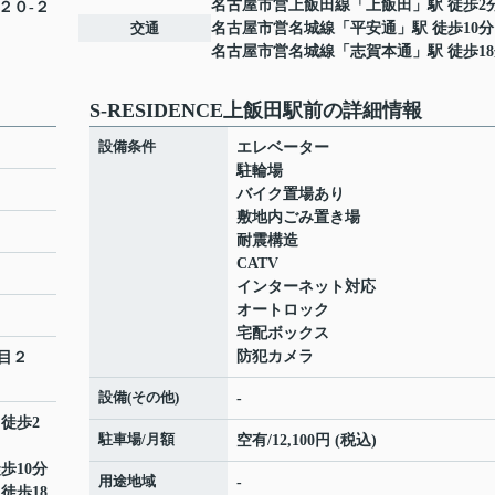
名古屋市営上飯田線
「
上飯田
」駅 徒歩2
２０-２
交通
名古屋市営名城線
「
平安通
」駅 徒歩10分
名古屋市営名城線
「
志賀本通
」駅 徒歩1
S-RESIDENCE上飯田駅前の詳細情報
設備条件
エレベーター
駐輪場
バイク置場あり
敷地内ごみ置き場
耐震構造
CATV
インターネット対応
オートロック
宅配ボックス
防犯カメラ
目２
設備(その他)
-
 徒歩2
駐車場/月額
空有/12,100円 (税込)
歩10分
用途地域
-
 徒歩18