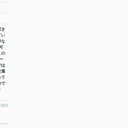
置き
てい
好な
可
この
ー
では
交通
って
ので
さ
の見方