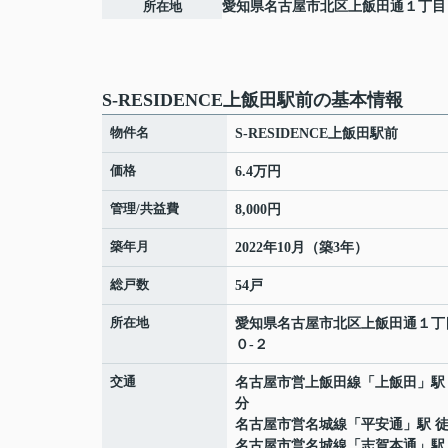
所在地
愛知県
名古屋市北区
上飯田通
１丁目
S-RESIDENCE上飯田駅前の基本情報
物件名
S-RESIDENCE上飯田駅前
価格
6.4万円
管理/共益費
8,000円
築年月
2022年10月（築3年）
総戸数
54戸
所在地
愛知県
名古屋市北区
上飯田通
１丁
０-２
交通
名古屋市営上飯田線
「
上飯田
」駅
分
名古屋市営名城線
「
平安通
」駅 徒
名古屋市営名城線
「
志賀本通
」駅