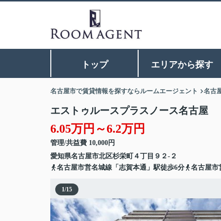
トップ
エリアから探す
名古屋市で賃貸情報を探すならルームエージェント
名古
エストゥルースプラスノース名古屋
6.05万円～6.2万円
管理/共益費 10,000円
愛知県
名古屋市北区
杉栄町
４丁目９２-２
名古屋市営名城線「志賀本通」駅徒歩6分
名古屋市
1
/
15