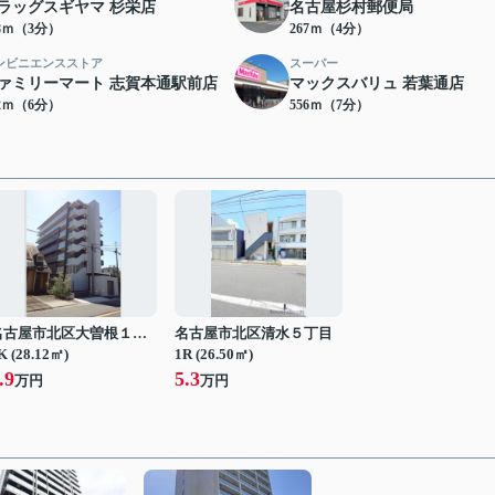
ラッグスギヤマ 杉栄店
名古屋杉村郵便局
18ｍ（3分）
267ｍ（4分）
ンビニエンスストア
スーパー
ァミリーマート 志賀本通駅前店
マックスバリュ 若葉通店
72ｍ（6分）
556ｍ（7分）
名古屋市北区大曽根１丁目
名古屋市北区清水５丁目
K (28.12㎡)
1R (26.50㎡)
.9
5.3
万円
万円