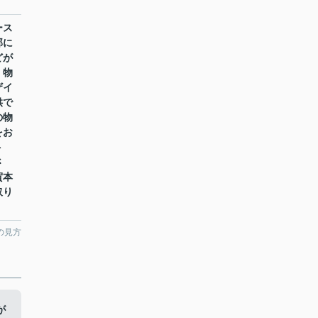
ース
部に
どが
。物
ザイ
供で
の物
をお
ト
さ
賀本
取り
の見方
が