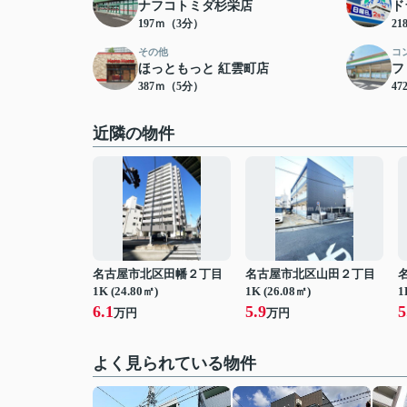
ナフコトミダ杉栄店
ド
197ｍ（3分）
2
その他
コ
ほっともっと 紅雲町店
フ
387ｍ（5分）
4
近隣の物件
名古屋市北区田幡２丁目
名古屋市北区山田２丁目
1K (24.80㎡)
1K (26.08㎡)
1
6.1
5.9
5
万円
万円
よく見られている物件