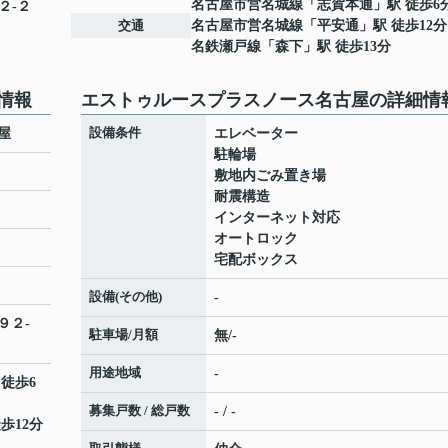
名古屋市営名城線
「
志賀本通
」駅 徒歩6
２-２
交通
名古屋市営名城線
「
平安通
」駅 徒歩12分
名鉄瀬戸線
「
森下
」駅 徒歩13分
情報
エストゥルースプラスノース名古屋の詳細情
設備条件
屋
エレベーター
駐輪場
敷地内ごみ置き場
耐震構造
インターネット対応
オートロック
宅配ボックス
設備(その他)
-
９２-
駐車場/月額
無/-
用途地域
-
 徒歩6
募集戸数 / 総戸数
- / -
歩12分