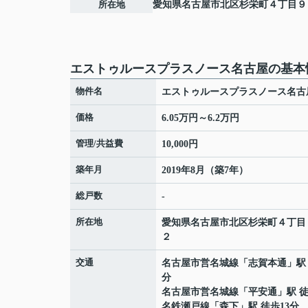
所在地
愛知県
名古屋市北区
杉栄町
４丁目９
エストゥルースプラスノース名古屋の基本
物件名
エストゥルースプラスノース名古
価格
6.05万円～6.2万円
管理/共益費
10,000円
築年月
2019年8月（築7年）
総戸数
-
所在地
愛知県
名古屋市北区
杉栄町
４丁目
２
交通
名古屋市営名城線
「
志賀本通
」駅
分
名古屋市営名城線
「
平安通
」駅 徒
名鉄瀬戸線
「
森下
」駅 徒歩13分