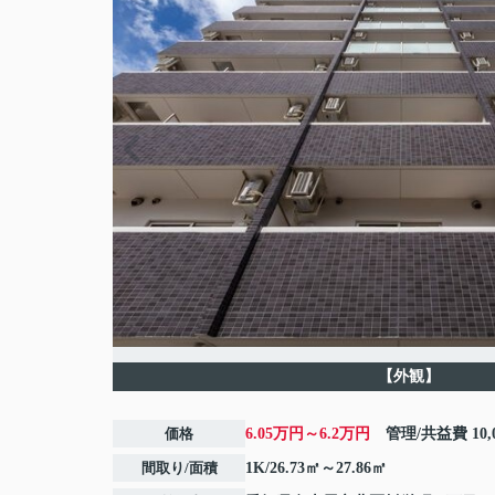
【外観】
価格
6.05万円～6.2万円
管理/共益費
10
間取り/面積
1K/26.73㎡～27.86㎡