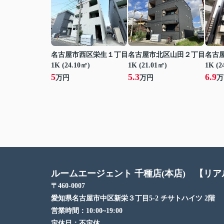
名古屋市西区栄生１丁目
名古屋市北区山田２丁目
名古
1K (24.10㎡)
1K (21.01㎡)
1K (2
5
5.3
6.9
万円
万円
万
ルームエージェント 千種店(本店) 【リ
〒460-0007
愛知県名古屋市中区新栄３丁目5-2 チサトハイツ 2階
営業時間：
10:00~19:00
定休日：
不定休