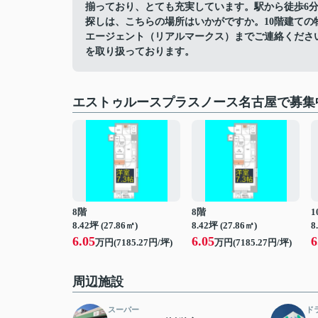
揃っており、とても充実しています。駅から徒歩6
探しは、こちらの場所はいかがですか。10階建て
エージェント（リアルマークス）までご連絡くださ
を取り扱っております。
エストゥルースプラスノース名古屋で募集
8階
8階
1
8.42坪 (27.86㎡)
8.42坪 (27.86㎡)
8
6.05
6.05
6
万円(7185.27円/坪)
万円(7185.27円/坪)
周辺施設
スーパー
ド