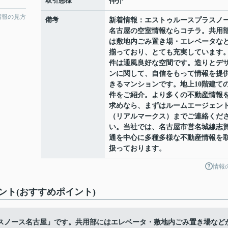
取引態様
仲介
情報の見方
備考
新着情報：エストゥルースプラスノ
名古屋の空室情報ならコチラ。共用
は敷地内ごみ置き場・エレベータな
揃っており、とても充実しています
件は通風良好な空間です。造りとデ
ンに関して、自信をもって情報を提
きるマンションです。地上10階建て
件をご紹介。より多くの不動産情報
求めなら、まずはルームエージェン
（リアルマークス）までご連絡くだ
い。当社では、名古屋市営名城線志
通を中心に多種多様な不動産情報を
扱っております。
情報
ト(おすすめポイント)
スノース名古屋」です。共用部にはエレベータ・敷地内ごみ置き場など