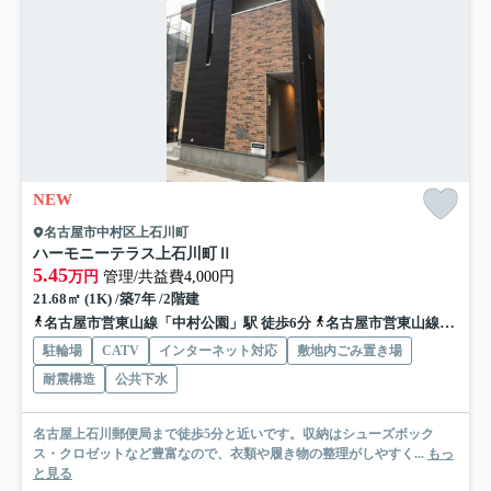
NEW
名古屋市中村区上石川町
ハーモニーテラス上石川町Ⅱ
5.45
万円
管理/共益費4,000円
21.68㎡ (1K) /築7年 /2階建
名古屋市営東山線「中村公園」駅 徒歩6分
名古屋市営東山線「岩塚」駅 徒歩10分
駐輪場
CATV
インターネット対応
敷地内ごみ置き場
耐震構造
公共下水
名古屋上石川郵便局まで徒歩5分と近いです。収納はシューズボック
ス・クロゼットなど豊富なので、衣類や履き物の整理がしやすく...
もっ
と見る