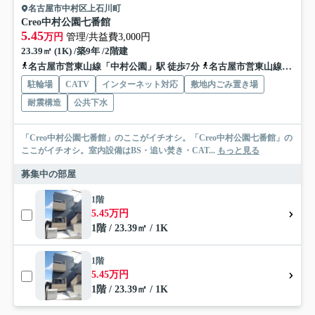
名古屋市中村区上石川町
Creo中村公園七番館
5.45
万円
管理/共益費3,000円
23.39㎡ (1K) /築9年 /2階建
名古屋市営東山線「中村公園」駅 徒歩7分
名古屋市営東山線「岩塚」駅 徒歩8分
駐輪場
CATV
インターネット対応
敷地内ごみ置き場
耐震構造
公共下水
「Creo中村公園七番館」のここがイチオシ。「Creo中村公園七番館」の
ここがイチオシ。室内設備はBS・追い焚き・CAT...
もっと見る
募集中の部屋
1階
5.45万円
1階 / 23.39㎡ / 1K
1階
5.45万円
1階 / 23.39㎡ / 1K