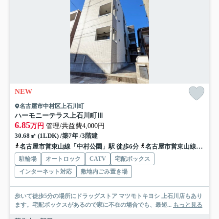
NEW
名古屋市中村区上石川町
ハーモニーテラス上石川町Ⅲ
6.85
万円
管理/共益費4,000円
30.68㎡ (1LDK) /築7年 /3階建
名古屋市営東山線「中村公園」駅 徒歩6分
名古屋市営東山線「岩塚」駅 徒歩10分
駐輪場
オートロック
CATV
宅配ボックス
インターネット対応
敷地内ごみ置き場
歩いて徒歩5分の場所にドラッグストア マツモトキヨシ 上石川店もあり
ます。宅配ボックスがあるので家に不在の場合でも、最短...
もっと見る