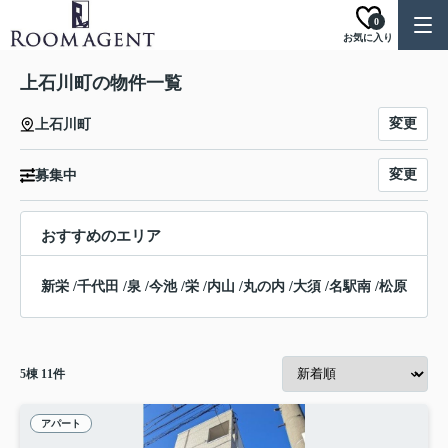
0
お気に入り
上石川町の物件一覧
変更
上石川町
変更
募集中
おすすめのエリア
新栄
/
千代田
/
泉
/
今池
/
栄
/
内山
/
丸の内
/
大須
/
名駅南
/
松原
5
棟
11
件
アパート