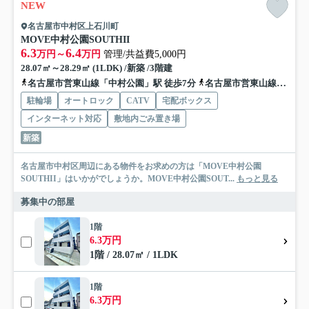
NEW
名古屋市中村区上石川町
MOVE中村公園SOUTHII
6.3
6.4
万円～
万円
管理/共益費5,000円
28.07㎡～28.29㎡ (1LDK) /新築 /3階建
名古屋市営東山線「中村公園」駅 徒歩7分
名古屋市営東山線「岩塚」駅 徒歩11分
駐輪場
オートロック
CATV
宅配ボックス
インターネット対応
敷地内ごみ置き場
新築
名古屋市中村区周辺にある物件をお求めの方は「MOVE中村公園
SOUTHII」はいかがでしょうか。MOVE中村公園SOUT...
もっと見る
募集中の部屋
1階
6.3万円
1階 / 28.07㎡ / 1LDK
1階
6.3万円