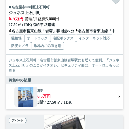
名古屋市中村区上石川町
ジュネス上石川町
6.5
万円
管理/共益費3,000円
27.50㎡ (1DK) /築5年 /3階建
名古屋市営東山線「岩塚」駅 徒歩7分
名古屋市営東山線「中村公園」駅 徒歩9分
駐輪場
オートロック
宅配ボックス
インターネット対応
防犯カメラ
敷地内ごみ置き場
ジュネス上石川町：名古屋市営東山線岩塚駅にも近くて便利。「ジュネ
ス上石川町」のここがイチオシ。セキュリティ面は、オートロ...
もっと
見る
募集中の部屋
3階
6.5万円
3階 / 27.50㎡ / 1DK
アパート