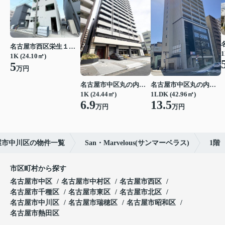
名古屋市西区栄生１丁目
1
1K (24.10㎡)
5
万円
名古屋市中区丸の内２丁目
名古屋市中区丸の内２丁目
1K (24.44㎡)
1LDK (42.96㎡)
6.9
13.5
万円
万円
屋市中川区の物件一覧
San・Marvelous(サンマーベラス)
1階
市区町村から探す
名古屋市中区
名古屋市中村区
名古屋市西区
名古屋市千種区
名古屋市東区
名古屋市北区
名古屋市中川区
名古屋市瑞穂区
名古屋市昭和区
名古屋市熱田区