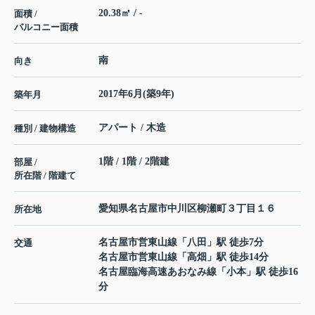
20.38㎡ / -
面積 /
バルコニー面積
南
向き
2017年6月(築9年)
築年月
アパート / 木造
種別 / 建物構造
1階 / 1階 / 2階建
部屋 /
所在階 / 階建て
愛知県
名古屋市中川区
柳瀬町
３丁目１６
所在地
名古屋市営東山線
「
八田
」駅 徒歩7分
交通
名古屋市営東山線
「
高畑
」駅 徒歩14分
名古屋臨海高速あおなみ線
「
小本
」駅 徒歩16
分