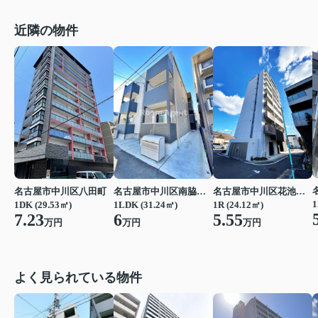
近隣の物件
名古屋市中川区八田町
名古屋市中川区南脇町１丁目
名古屋市中川区花池町１丁目
1
1DK (29.53㎡)
1LDK (31.24㎡)
1R (24.12㎡)
7.23
6
5.55
万円
万円
万円
よく見られている物件