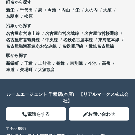
町名から探す
新栄
千代田
泉
今池
内山
栄
丸の内
大須
名駅南
松原
沿線から探す
名古屋市営東山線
名古屋市営名城線
名古屋市営桜通線
名古屋市営鶴舞線
中央線
名鉄名古屋本線
東海道本線
名古屋臨海高速あおなみ線
名鉄瀬戸線
近鉄名古屋線
駅から探す
新栄町
千種
上前津
鶴舞
東別院
今池
高岳
車道
矢場町
大須観音
ルームエージェント 千種店(本店) 【リアルマークス株式会
社】
電話をする
お問い合わせ
〒460-0007