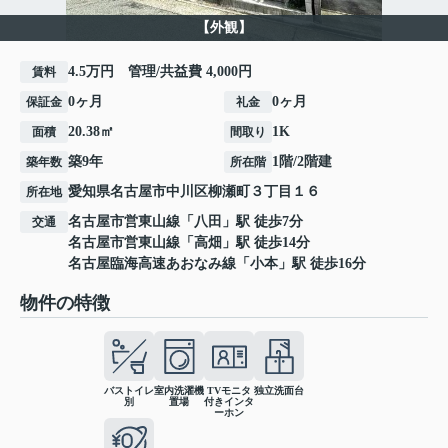
【外観】
4.5万円 管理/共益費 4,000円
賃料
0ヶ月
0ヶ月
保証金
礼金
20.38㎡
1K
面積
間取り
築9年
1階/2階建
築年数
所在階
愛知県
名古屋市中川区
柳瀬町
３丁目１６
所在地
名古屋市営東山線
「
八田
」駅 徒歩7分
交通
名古屋市営東山線
「
高畑
」駅 徒歩14分
名古屋臨海高速あおなみ線
「
小本
」駅 徒歩16分
物件の特徴
バストイレ
室内洗濯機
TVモニタ
独立洗面台
別
置場
付きインタ
ーホン