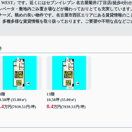
WEST」です。近くにはセブンイレブン 名古屋菊井2丁目店(徒歩4分)
レベータ・敷地内ごみ置き場などが備わっておりとても充実しています
ナーズ。眺めの良い物件です。名古屋市西区エリアにある賃貸情報のこ
、多種多様な賃貸情報を取り扱っております。ご要望や不明な点などご
件
3階
13階
0.58坪 (35.00㎡)
10.58坪 (35.00㎡)
.4
8.4
万円(7939.51円/坪)
万円(7939.51円/坪)