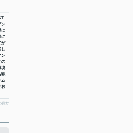
T
ブン
場に
部に
どが
関し
マン
ての
環境
島駅
ーム
でお
の見方