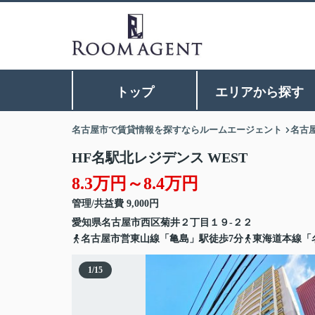
トップ
エリアから探す
名古屋市で賃貸情報を探すならルームエージェント
名古
HF名駅北レジデンス WEST
8.3万円～8.4万円
管理/共益費 9,000円
愛知県
名古屋市西区
菊井
２丁目１９-２２
名古屋市営東山線「亀島」駅徒歩7分
東海道本線「
1
/
15