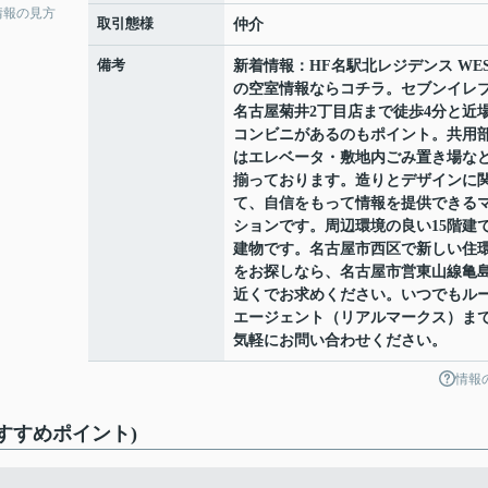
情報の見方
取引態様
仲介
備考
新着情報：HF名駅北レジデンス WES
の空室情報ならコチラ。セブンイレ
名古屋菊井2丁目店まで徒歩4分と近
コンビニがあるのもポイント。共用
はエレベータ・敷地内ごみ置き場な
揃っております。造りとデザインに
て、自信をもって情報を提供できる
ションです。周辺環境の良い15階建
建物です。名古屋市西区で新しい住
をお探しなら、名古屋市営東山線亀
近くでお求めください。いつでもル
エージェント（リアルマークス）ま
気軽にお問い合わせください。
情報
おすすめポイント)