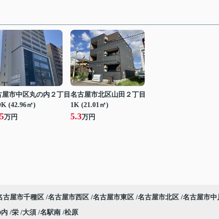
古屋市中区丸の内２丁目
名古屋市北区山田２丁目
K (42.96㎡)
1K (21.01㎡)
5
5.3
万円
万円
名古屋市千種区
名古屋市西区
名古屋市東区
名古屋市北区
名古屋市中
の内
栄
大須
名駅南
松原