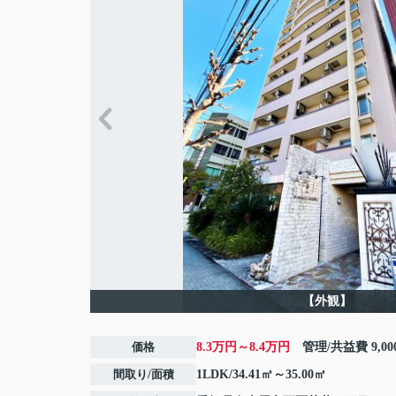
【外観】
価格
8.3万円～8.4万円
管理/共益費
9,0
間取り/面積
1LDK/34.41㎡～35.00㎡