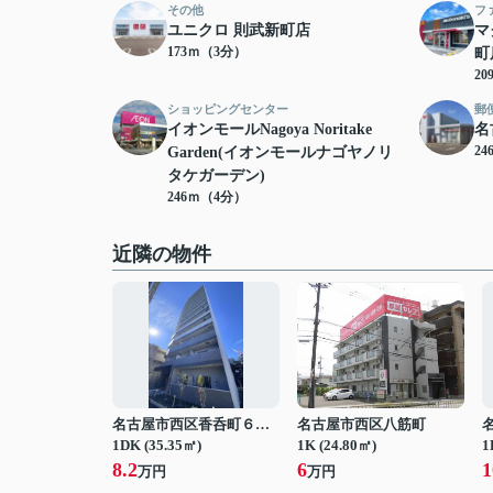
その他
フ
ユニクロ 則武新町店
マ
173ｍ（3分）
町
2
ショッピングセンター
郵
イオンモールNagoya Noritake
名
2
Garden(イオンモールナゴヤノリ
タケガーデン)
246ｍ（4分）
近隣の物件
名古屋市西区香呑町６丁目
名古屋市西区八筋町
1DK (35.35㎡)
1K (24.80㎡)
1
8.2
6
1
万円
万円