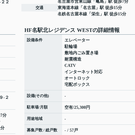
名古屋市営東山線
「
亀島
」駅 徒歩7分
-２２
交通
東海道本線
「
名古屋
」駅 徒歩15分
名鉄名古屋本線
「
栄生
」駅 徒歩15分
HF名駅北レジデンス WESTの詳細情報
設備条件
エレベーター
駐輪場
敷地内ごみ置き場
耐震構造
CATV
インターネット対応
オートロック
宅配ボックス
設備(その他)
-
９-２
駐車場/月額
空有/25,300円
7分
用途地域
-
分
5分
募集戸数 / 総戸数
- / 57戸