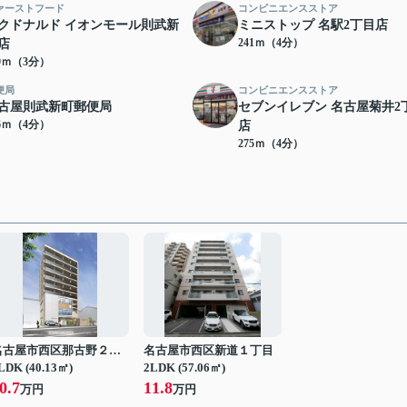
ァーストフード
コンビニエンスストア
クドナルド イオンモール則武新
ミニストップ 名駅2丁目店
241ｍ（4分）
店
09ｍ（3分）
便局
コンビニエンスストア
古屋則武新町郵便局
セブンイレブン 名古屋菊井2
46ｍ（4分）
店
275ｍ（4分）
名古屋市西区那古野２丁目
名古屋市西区新道１丁目
LDK (40.13㎡)
2LDK (57.06㎡)
0.7
11.8
万円
万円