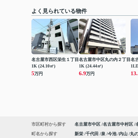
よく見られている物件
名古屋市西区栄生１丁目
名古屋市中区丸の内２丁目
名
1K (24.10㎡)
1K (24.44㎡)
1LD
5
6.9
13.
万円
万円
市区町村から探す
名古屋市中区
名古屋市中村区
町名から探す
新栄
千代田
泉
今池
内山
丸