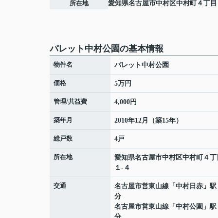
所在地
愛知県
名古屋市中村区
中村町
４丁目
パレット中村公園の基本情報
物件名
パレット中村公園
価格
5万円
管理/共益費
4,000円
築年月
2010年12月（築15年）
総戸数
4戸
所在地
愛知県
名古屋市中村区
中村町
４丁
１-４
交通
名古屋市営東山線
「
中村日赤
」駅
分
名古屋市営東山線
「
中村公園
」駅
分