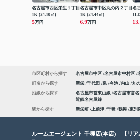
名古屋市西区栄生１丁目
名古屋市中区丸の内２丁目
名
1K (24.10㎡)
1K (24.44㎡)
1LD
5
6.9
13.
万円
万円
市区町村から探す
名古屋市中区
名古屋市中村区
町名から探す
新栄
千代田
泉
今池
内山
丸
沿線から探す
名古屋市営東山線
名古屋市営
近鉄名古屋線
駅から探す
新栄町
上前津
千種
鶴舞
東別
ルームエージェント 千種店(本店) 【リ