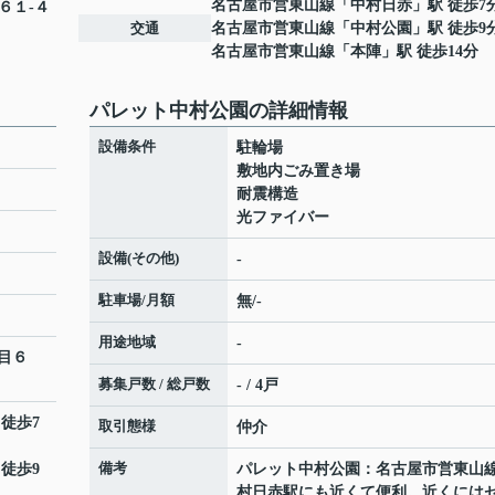
名古屋市営東山線
「
中村日赤
」駅 徒歩7
６１-４
交通
名古屋市営東山線
「
中村公園
」駅 徒歩9
名古屋市営東山線
「
本陣
」駅 徒歩14分
パレット中村公園の詳細情報
設備条件
駐輪場
敷地内ごみ置き場
耐震構造
光ファイバー
設備(その他)
-
駐車場/月額
無/-
用途地域
-
目６
募集戸数 / 総戸数
- / 4戸
 徒歩7
取引態様
仲介
備考
 徒歩9
パレット中村公園：名古屋市営東山
村日赤駅にも近くて便利。近くには