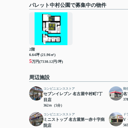
パレット中村公園で募集中の物件
2階
6.64坪 (21.96㎡)
5
万円(7530.12円/坪)
周辺施設
コンビニエンスストア
郵
セブンイレブン 名古屋中村町7丁
名
3
目店
362ｍ（5分）
コンビニエンスストア
ド
ミニストップ 名古屋第一赤十字病
V
5
院店