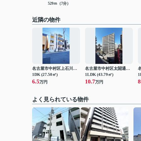
529ｍ（7分）
近隣の物件
名古屋市中村区上石川町４丁目
名古屋市中村区太閤通３丁目
1DK (27.50㎡)
1LDK (43.79㎡)
1
6.5
10.7
8
万円
万円
よく見られている物件