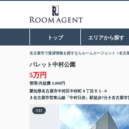
トップ
エリアから探す
名古屋市で賃貸情報を探すならルームエージェント
名古
パレット中村公園
5万円
管理/共益費 4,000円
愛知県
名古屋市中村区
中村町
４丁目６１-４
名古屋市営東山線「中村日赤」駅徒歩7分
名古屋市
1
/
13