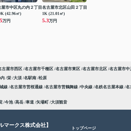
古屋市中区丸の内２丁目
名古屋市北区山田２丁目
K (42.96㎡)
1K (21.01㎡)
5
5.3
万円
万円
名古屋市西区
名古屋市千種区
名古屋市東区
名古屋市北区
名古屋市中
の内
栄
大須
名駅南
松原
名城線
名古屋市営桜通線
名古屋市営鶴舞線
中央線
名鉄名古屋本線
名
院
今池
高岳
車道
矢場町
大須観音
アルマークス株式会社】
トップページ