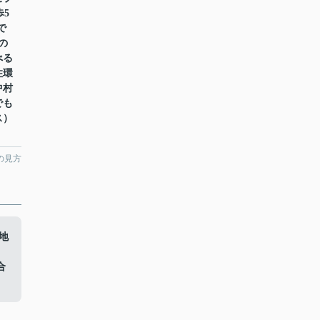
歩5
で
の
べる
住環
中村
でも
ス）
。
の見方
地
、
合