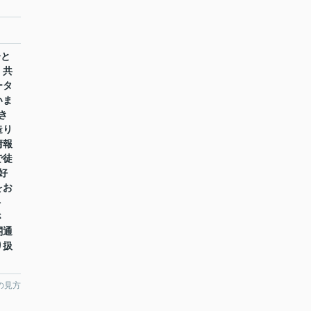
分と
。共
ータ
いま
き
造り
情報
で徒
好
をお
ト
さ
閤通
り扱
の見方