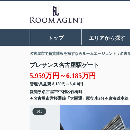
トップ
エリアから探す
名古屋市で賃貸情報を探すならルームエージェント
名古
プレサンス名古屋駅ゲート
5.959万円～6.185万円
管理/共益費 8,150円～8,410円
愛知県
名古屋市中村区
竹橋町
名古屋市営桜通線「太閤通」駅徒歩2分
東海道本線
1
/
15