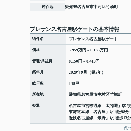
所在地
愛知県
名古屋市中村区
竹橋町
プレサンス名古屋駅ゲートの基本情報
物件名
プレサンス名古屋駅ゲート
価格
5.959万円～6.185万円
管理/共益費
8,150円～8,410円
築年月
2020年9月（築5年）
総戸数
140戸
所在地
愛知県
名古屋市中村区
竹橋町
交通
名古屋市営桜通線
「
太閤通
」駅 
東海道本線
「
名古屋
」駅 徒歩8分
近鉄名古屋線
「
米野
」駅 徒歩13