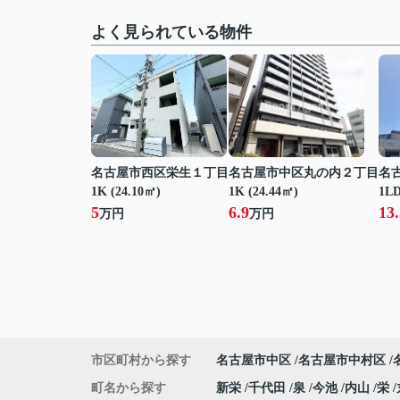
よく見られている物件
名古屋市西区栄生１丁目
名古屋市中区丸の内２丁目
名
1K (24.10㎡)
1K (24.44㎡)
1LD
5
6.9
13.
万円
万円
市区町村から探す
名古屋市中区
名古屋市中村区
町名から探す
新栄
千代田
泉
今池
内山
栄