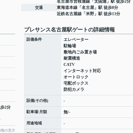
名古屋市営桜通線
「
太閤通
」駅 徒歩2分
交通
東海道本線
「
名古屋
」駅 徒歩8分
近鉄名古屋線
「
米野
」駅 徒歩13分
プレサンス名古屋駅ゲートの詳細情報
設備条件
エレベーター
駐輪場
敷地内ごみ置き場
耐震構造
CATV
インターネット対応
オートロック
宅配ボックス
防犯カメラ
設備(その他)
-
徒歩2分
駐車場/月額
無/-
分
用途地域
-
情報の見方