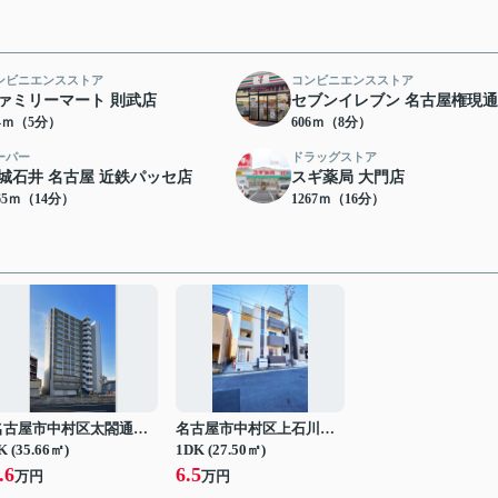
ンビニエンスストア
コンビニエンスストア
ァミリーマート 則武店
セブンイレブン 名古屋権現
54ｍ（5分）
606ｍ（8分）
ーパー
ドラッグストア
城石井 名古屋 近鉄パッセ店
スギ薬局 大門店
65ｍ（14分）
1267ｍ（16分）
名古屋市中村区太閤通３丁目
名古屋市中村区上石川町４丁目
K (35.66㎡)
1DK (27.50㎡)
.6
6.5
万円
万円