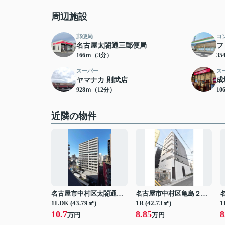
周辺施設
郵便局
コ
名古屋太閤通三郵便局
フ
166ｍ（3分）
3
スーパー
ス
ヤマナカ 則武店
成
928ｍ（12分）
10
近隣の物件
名古屋市中村区太閤通３丁目
名古屋市中村区亀島２丁目
1LDK (43.79㎡)
1R (42.73㎡)
1
10.7
8.85
8
万円
万円