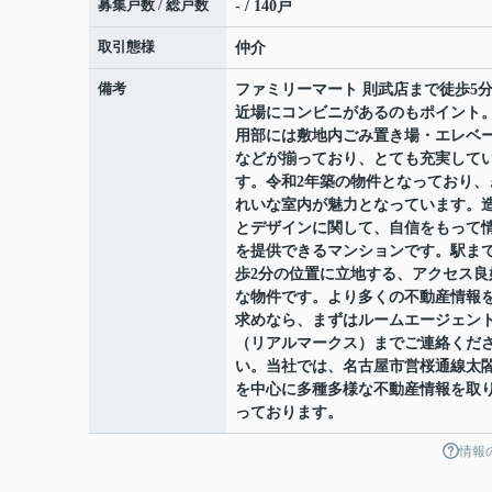
募集戸数 / 総戸数
- / 140戸
取引態様
仲介
備考
ファミリーマート 則武店まで徒歩5
近場にコンビニがあるのもポイント
用部には敷地内ごみ置き場・エレベ
などが揃っており、とても充実して
す。令和2年築の物件となっており、
れいな室内が魅力となっています。
とデザインに関して、自信をもって
を提供できるマンションです。駅ま
歩2分の位置に立地する、アクセス良
な物件です。より多くの不動産情報
求めなら、まずはルームエージェン
（リアルマークス）までご連絡くだ
い。当社では、名古屋市営桜通線太
を中心に多種多様な不動産情報を取
っております。
情報