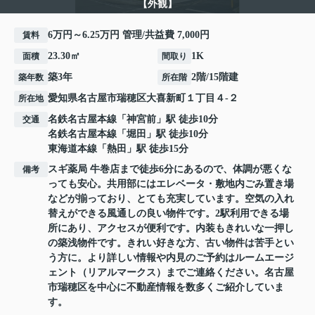
【外観】
6万円～6.25万円 管理/共益費 7,000円
賃料
23.30㎡
1K
面積
間取り
築3年
2階/15階建
築年数
所在階
愛知県
名古屋市瑞穂区
大喜新町
１丁目４-２
所在地
名鉄名古屋本線
「
神宮前
」駅 徒歩10分
交通
名鉄名古屋本線
「
堀田
」駅 徒歩10分
東海道本線
「
熱田
」駅 徒歩15分
スギ薬局 牛巻店まで徒歩6分にあるので、体調が悪くな
備考
っても安心。共用部にはエレベータ・敷地内ごみ置き場
などが揃っており、とても充実しています。空気の入れ
替えができる風通しの良い物件です。2駅利用できる場
所にあり、アクセスが便利です。内装もきれいな一押し
の築浅物件です。きれい好きな方、古い物件は苦手とい
う方に。より詳しい情報や内見のご予約はルームエージ
ェント（リアルマークス）までご連絡ください。名古屋
市瑞穂区を中心に不動産情報を数多くご紹介していま
す。