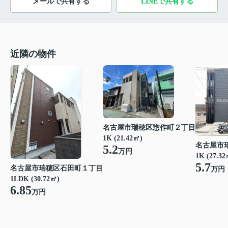
メールで共有する
LINEで共有する
近隣の物件
名古屋市瑞穂区惣作町２丁目
1K (21.42㎡)
名古屋市
5.2
万円
1K (27.32
5.7
名古屋市瑞穂区石田町１丁目
万円
1LDK (30.72㎡)
6.85
万円