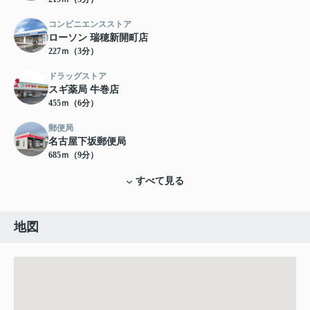
コンビニエンスストア
ローソン 瑞穂新開町店
227ｍ（3分）
ドラッグストア
スギ薬局 牛巻店
455ｍ（6分）
郵便局
名古屋下坂郵便局
685ｍ（9分）
すべて見る
地図