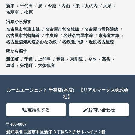
新栄
千代田
泉
今池
内山
栄
丸の内
大須
名駅南
松原
沿線から探す
名古屋市営東山線
名古屋市営名城線
名古屋市営桜通線
名古屋市営鶴舞線
中央線
名鉄名古屋本線
東海道本線
名古屋臨海高速あおなみ線
名鉄瀬戸線
近鉄名古屋線
駅から探す
新栄町
千種
上前津
鶴舞
東別院
今池
高岳
車道
矢場町
大須観音
ルームエージェント 千種店(本店) 【リアルマークス株式会
社】
電話をする
お問い合わせ
〒460-0007
愛知県名古屋市中区新栄３丁目5-2 チサトハイツ 2階