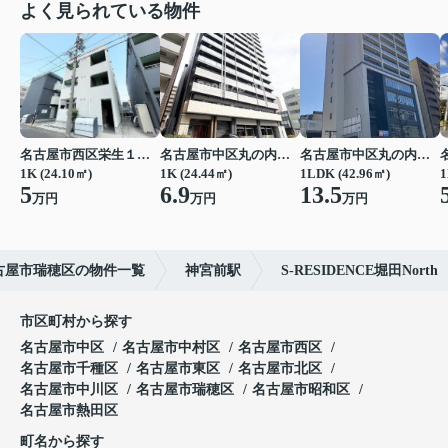
よく見られている物件
名古屋市西区栄生１丁目
名古屋市中区丸の内２丁目
名古屋市中区丸の内２丁目
1K (24.10㎡)
1K (24.44㎡)
1LDK (42.96㎡)
1
5
6.9
13.5
万円
万円
万円
古屋市瑞穂区の物件一覧
神宮前駅
S-RESIDENCE堀田North
市区町村から探す
名古屋市中区
名古屋市中村区
名古屋市西区
名古屋市千種区
名古屋市東区
名古屋市北区
名古屋市中川区
名古屋市瑞穂区
名古屋市昭和区
名古屋市熱田区
町名から探す