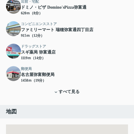
出前・宅配
ドミノ・ピザ Domino'sPizza弥富通
620ｍ（8分）
コンビニエンスストア
ファミリーマート 瑞穂弥富通四丁目店
915ｍ（12分）
ドラッグストア
スギ薬局 弥富通店
1119ｍ（14分）
郵便局
名古屋弥富郵便局
1458ｍ（19分）
すべて見る
地図