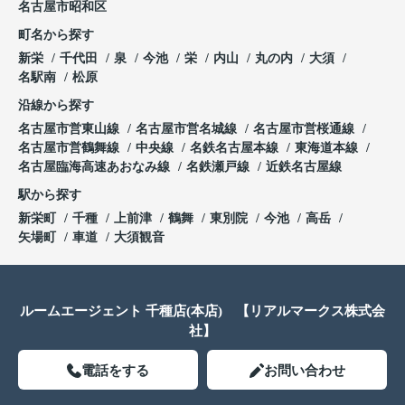
名古屋市昭和区
町名から探す
新栄
千代田
泉
今池
栄
内山
丸の内
大須
名駅南
松原
沿線から探す
名古屋市営東山線
名古屋市営名城線
名古屋市営桜通線
名古屋市営鶴舞線
中央線
名鉄名古屋本線
東海道本線
名古屋臨海高速あおなみ線
名鉄瀬戸線
近鉄名古屋線
駅から探す
新栄町
千種
上前津
鶴舞
東別院
今池
高岳
矢場町
車道
大須観音
ルームエージェント 千種店(本店) 【リアルマークス株式会
社】
電話をする
お問い合わせ