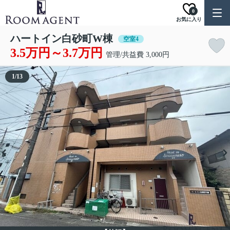
0
お気に入り
ハートイン白砂町W棟
空室4
3.5万円～3.7万円
管理/共益費 3,000円
1
/
13