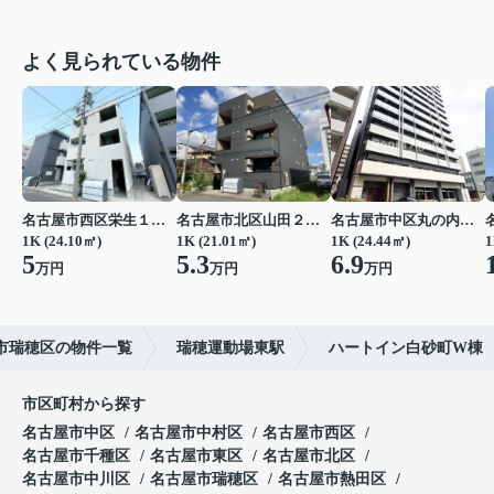
よく見られている物件
名古屋市西区栄生１丁目
名古屋市北区山田２丁目
名古屋市中区丸の内２丁目
1K (24.10㎡)
1K (21.01㎡)
1K (24.44㎡)
1
5
5.3
6.9
万円
万円
万円
市瑞穂区の物件一覧
瑞穂運動場東駅
ハートイン白砂町W棟
市区町村から探す
名古屋市中区
名古屋市中村区
名古屋市西区
名古屋市千種区
名古屋市東区
名古屋市北区
名古屋市中川区
名古屋市瑞穂区
名古屋市熱田区