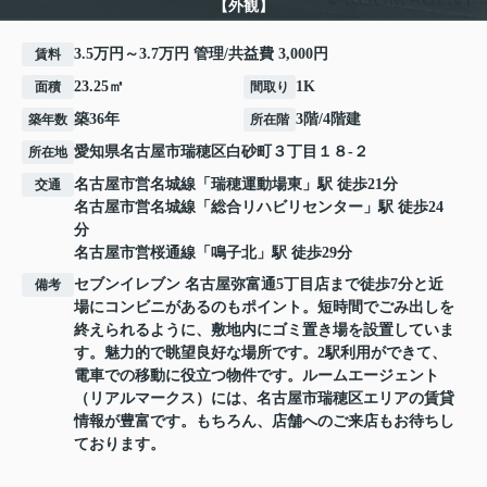
【外観】
3.5万円～3.7万円 管理/共益費 3,000円
賃料
23.25㎡
1K
面積
間取り
築36年
3階/4階建
築年数
所在階
愛知県
名古屋市瑞穂区
白砂町
３丁目１８-２
所在地
名古屋市営名城線
「
瑞穂運動場東
」駅 徒歩21分
交通
名古屋市営名城線
「
総合リハビリセンター
」駅 徒歩24
分
名古屋市営桜通線
「
鳴子北
」駅 徒歩29分
セブンイレブン 名古屋弥富通5丁目店まで徒歩7分と近
備考
場にコンビニがあるのもポイント。短時間でごみ出しを
終えられるように、敷地内にゴミ置き場を設置していま
す。魅力的で眺望良好な場所です。2駅利用ができて、
電車での移動に役立つ物件です。ルームエージェント
（リアルマークス）には、名古屋市瑞穂区エリアの賃貸
情報が豊富です。もちろん、店舗へのご来店もお待ちし
ております。