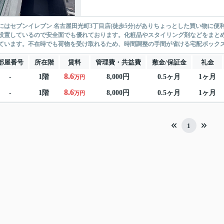
にはセブンイレブン 名古屋田光町3丁目店(徒歩5分)がありちょっとした買い物に
設置しているので安全面でも優れております。化粧品やスタイリング剤などをまと
ています。不在時でも荷物を受け取れるため、時間調整の手間が省ける宅配ボックスを
部屋番号
所在階
賃料
管理費・共益費
敷金/保証金
礼金
8.6
-
1階
8,000円
0.5ヶ月
1ヶ月
万円
8.6
-
1階
8,000円
0.5ヶ月
1ヶ月
万円
1