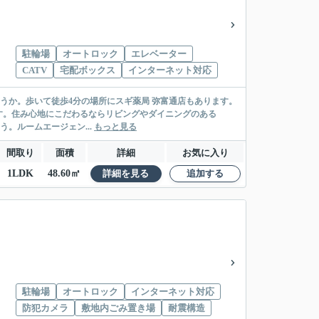
駐輪場
オートロック
エレベーター
CATV
宅配ボックス
インターネット対応
がでしょうか。歩いて徒歩4分の場所にスギ薬局 弥富通店もあります。
す。住み心地にこだわるならリビングやダイニングのある
。ルームエージェン...
もっと見る
間取り
面積
詳細
お気に入り
1LDK
48.60㎡
詳細を見る
追加する
駐輪場
オートロック
インターネット対応
防犯カメラ
敷地内ごみ置き場
耐震構造