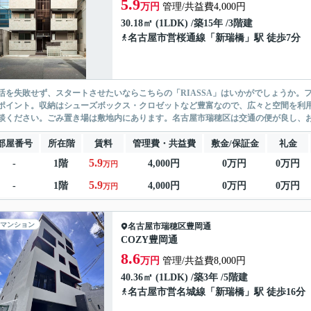
5.9
万円
管理/共益費4,000円
30.18㎡ (1LDK) /築15年 /3階建
名古屋市営桜通線
「
新瑞橋
」駅 徒歩7分
活を失敗せず、スタートさせたいならこちらの「RIASSA」はいかがでしょうか。
ポイント。収納はシューズボックス・クロゼットなど豊富なので、広々と空間を利
談ください。ごみ置き場は敷地内にあります。名古屋市瑞穂区は交通の便が良し、お買
部屋番号
所在階
賃料
管理費・共益費
敷金/保証金
礼金
5.9
-
1階
4,000円
0万円
0万円
万円
5.9
-
1階
4,000円
0万円
0万円
万円
マンション
名古屋市瑞穂区
豊岡通
COZY豊岡通
8.6
万円
管理/共益費8,000円
40.36㎡ (1LDK) /築3年 /5階建
名古屋市営名城線
「
新瑞橋
」駅 徒歩16分