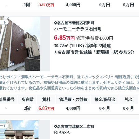
5.65
-
1階
4,000円
0万円
0万円
万円
ート
名古屋市瑞穂区
石田町
ハーモニーテラス石田町
6.85
万円
管理/共益費4,000円
30.72㎡ (1LDK) /築8年 /2階建
名古屋市営名城線
「
新瑞橋
」駅 徒歩5分
わりポイント満載のハーモニーテラス石田町。近くのマックスバリュ 瑞穂通店まで
備え付けられているので、衣類や日用品の収納に重宝します。セキュリティ面は、オ
優れております。化粧品や洗面道具といった小物をまとめて収納できる独立洗面台を採
部屋番号
所在階
賃料
管理費・共益費
敷金/保証金
礼金
6.85
-
2階
4,000円
0ヶ月
0ヶ月
万円
ート
名古屋市瑞穂区
土市町
RIASSA