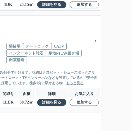
1DK
25.15㎡
詳細を見る
追加する
駐輪場
オートロック
CATV
インターネット対応
敷地内ごみ置き場
耐震構造
徒歩3分で行けます。収納はクロゼット・シューズボックスな
ートロック・TVインターホンなどを設置しているので安全面
用しています。徒歩5分に駅がある物...
もっと見る
間取り
面積
詳細
お気に入り
1LDK
30.72㎡
詳細を見る
追加する