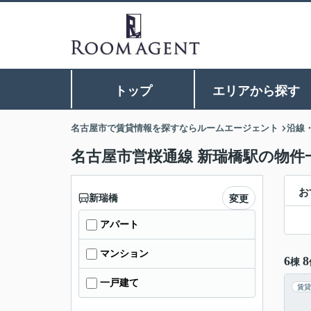
トップ
エリアから探す
名古屋市で賃貸情報を探すならルームエージェント
沿線
名古屋市営桜通線 新瑞橋駅の物件
お
新瑞橋
変更
アパート
マンション
6
8
棟
一戸建て
賃貸