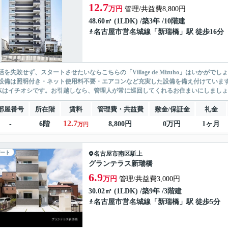
12.7
万円
管理/共益費8,800円
48.60㎡ (1LDK) /築3年 /10階建
名古屋市営名城線
「
新瑞橋
」駅 徒歩16分
活を失敗せず、スタートさせたいならこちらの「Village de Mizuho」はいか
設備は照明付き・ネット使用料不要・エアコンなど充実した設備を備え付けていま
DKはイチオシです。お引越しなら、管理人が常に巡回してくれるお住まいにしましょう
部屋番号
所在階
賃料
管理費・共益費
敷金/保証金
礼金
12.7
-
6階
8,800円
0万円
1ヶ月
万円
ート
名古屋市南区
駈上
グランテラス新瑞橋
6.9
万円
管理/共益費3,000円
30.02㎡ (1LDK) /築9年 /3階建
名古屋市営名城線
「
新瑞橋
」駅 徒歩5分