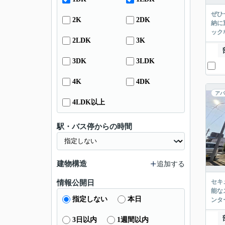
ぜひ
2K
2DK
納に
ック
2LDK
3K
3DK
3LDK
4K
4DK
アパ
4LDK以上
駅・バス停からの時間
建物構造
追加する
セキ
情報公開日
能な
指定しない
本日
ンタ
3日以内
1週間以内