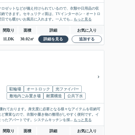
クロゼットなどが備え付けられているので、衣類や日用品の収
納できます。セキュリティ面は、TVインターホン・オートロ
日でも暖かいお風呂に入れます。一人でも...
もっと見る
間取り
面積
詳細
お気に入り
1LDK
30.02㎡
詳細を見る
追加する
駐輪場
オートロック
光ファイバー
敷地内ごみ置き場
耐震構造
公共下水
優れております。身支度に必要となる様々なアイテムを収納可
など豊富なので、衣類や履き物の整理がしやすく便利です。イ
ったアパートです。システムキッチンを採...
もっと見る
間取り
面積
詳細
お気に入り