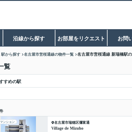
沿線から探す
お部屋をリクエスト
お問
・駅から探す
名古屋市営桜通線の物件一覧
名古屋市営桜通線 新瑞橋駅
一覧
すすめの駅
件
マンション
名古屋市瑞穂区
彌富通
Village de Mizuho