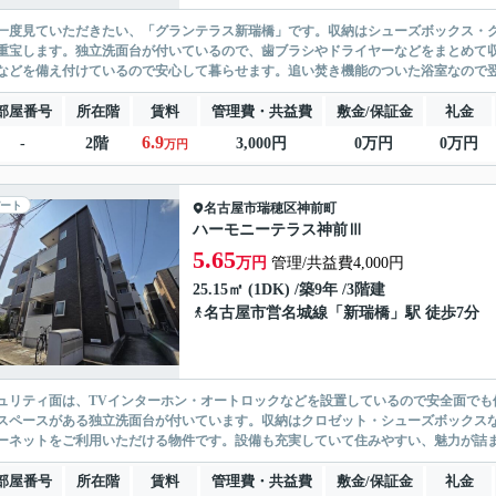
一度見ていただきたい、「グランテラス新瑞橋」です。収納はシューズボックス・
重宝します。独立洗面台が付いているので、歯ブラシやドライヤーなどをまとめて収
などを備え付けているので安心して暮らせます。追い焚き機能のついた浴室なので翌
部屋番号
所在階
賃料
管理費・共益費
敷金/保証金
礼金
6.9
-
2階
3,000円
0万円
0万円
万円
ート
名古屋市瑞穂区
神前町
ハーモニーテラス神前Ⅲ
5.65
万円
管理/共益費4,000円
25.15㎡ (1DK) /築9年 /3階建
名古屋市営名城線
「
新瑞橋
」駅 徒歩7分
ュリティ面は、TVインターホン・オートロックなどを設置しているので安全面でも
スペースがある独立洗面台が付いています。収納はクロゼット・シューズボックス
ーネットをご利用いただける物件です。設備も充実していて住みやすい、魅力が詰ま
部屋番号
所在階
賃料
管理費・共益費
敷金/保証金
礼金