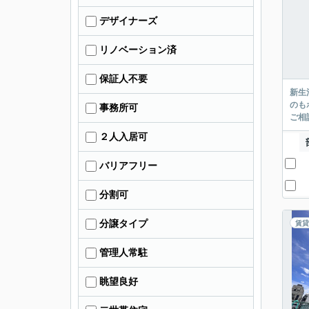
デザイナーズ
リノベーション済
保証人不要
新生
のも
事務所可
ご相
２人入居可
バリアフリー
分割可
分譲タイプ
賃貸
管理人常駐
眺望良好