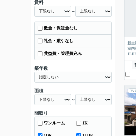
賃料
～
敷金・保証金なし
礼金・敷引なし
新生
室内
共益費・管理費込み
1L
築年数
面積
アパ
～
間取り
ワンルーム
1K
1DK
1LDK