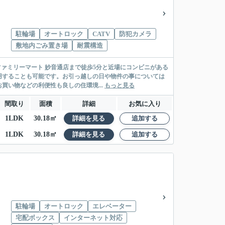
駐輪場
オートロック
CATV
防犯カメラ
敷地内ごみ置き場
耐震構造
ファミリーマート 妙音通店まで徒歩5分と近場にコンビニがある
用することも可能です。お引っ越しの日や物件の事については
い物などの利便性も良しの住環境...
もっと見る
間取り
面積
詳細
お気に入り
1LDK
30.18㎡
詳細を見る
追加する
1LDK
30.18㎡
詳細を見る
追加する
駐輪場
オートロック
エレベーター
宅配ボックス
インターネット対応