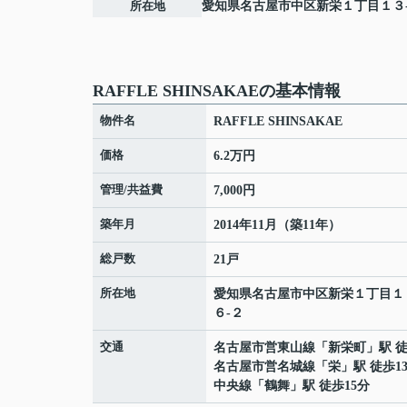
所在地
愛知県
名古屋市中区
新栄
１丁目１３
RAFFLE SHINSAKAEの基本情報
物件名
RAFFLE SHINSAKAE
価格
6.2万円
管理/共益費
7,000円
築年月
2014年11月（築11年）
総戸数
21戸
所在地
愛知県
名古屋市中区
新栄
１丁目１
６-２
交通
名古屋市営東山線
「
新栄町
」駅 
名古屋市営名城線
「
栄
」駅 徒歩1
中央線
「
鶴舞
」駅 徒歩15分