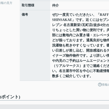
情報の見方
取引態様
仲介
備考
ぜひ一度見ていただきたい、「RAFF
SHINSAKAE」です。近くにはセブ
レブン 名古屋新栄1瓦町店(徒歩4分)
りちょっとした買い物に便利です。
部には敷地内ごみ置き場・エレベー
どが揃っております。通風良好な物
洗濯物も乾きやすくなっています。
い日差しが差し込む、開放感溢れる
イナーズ物件物件です。より詳しい
や内見のご予約はルームエージェン
（リアルマークス）までご連絡くだ
い。名古屋市中区を中心に不動産情
数多くご紹介しています。
情報
めポイント)