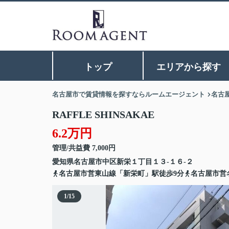
トップ
エリアから探す
名古屋市で賃貸情報を探すならルームエージェント
名古
RAFFLE SHINSAKAE
6.2万円
管理/共益費 7,000円
愛知県
名古屋市中区
新栄
１丁目１３-１６-２
名古屋市営東山線「新栄町」駅徒歩9分
名古屋市営
1
/
15