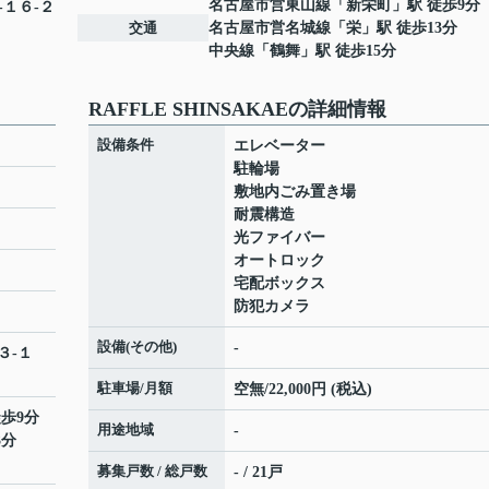
名古屋市営東山線
「
新栄町
」駅 徒歩9分
-１６-２
交通
名古屋市営名城線
「
栄
」駅 徒歩13分
中央線
「
鶴舞
」駅 徒歩15分
RAFFLE SHINSAKAEの詳細情報
設備条件
エレベーター
駐輪場
敷地内ごみ置き場
耐震構造
光ファイバー
オートロック
宅配ボックス
防犯カメラ
設備(その他)
-
３-１
駐車場/月額
空無/22,000円 (税込)
徒歩9分
用途地域
-
3分
募集戸数 / 総戸数
- / 21戸