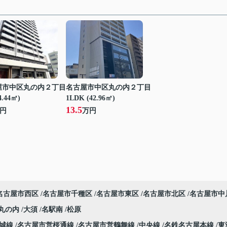
屋市中区丸の内２丁目
名古屋市中区丸の内２丁目
4.44㎡)
1LDK (42.96㎡)
13.5
円
万円
名古屋市西区
名古屋市千種区
名古屋市東区
名古屋市北区
名古屋市中
丸の内
大須
名駅南
松原
名城線
名古屋市営桜通線
名古屋市営鶴舞線
中央線
名鉄名古屋本線
東