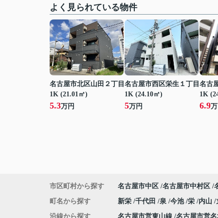
よく見られている物件
名古屋市北区山田２丁目
名古屋市西区栄生１丁目
名古
1K (21.01㎡)
1K (24.10㎡)
1K (2
5.3
5
6.9
万円
万円
万
市区町村から探す
名古屋市中区
名古屋市中村区
町名から探す
新栄
千代田
泉
今池
栄
内山
沿線から探す
名古屋市営東山線
名古屋市営