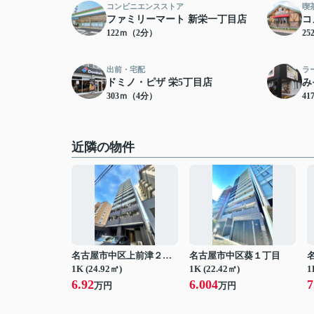
コンビニエンスストア
喫
ファミリーマート 新栄一丁目店
コ
122ｍ（2分）
2
出前・宅配
ラ
ドミノ・ピザ 栄5丁目店
み
303ｍ（4分）
4
近隣の物件
名古屋市中区上前津２丁目
名古屋市中区葵１丁目
1K (24.92㎡)
1K (22.42㎡)
1
6.92
6.004
7
万円
万円