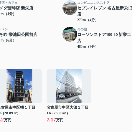
茶店・カフェ
コンビニエンスストア
メダ珈琲店 新栄店
セブンイレブン 名古屋新栄1
52ｍ（4分）
店
279ｍ（4分）
ーメン
その他
そ吟 栄池田公園前店
ローソンストア100 LS新栄
17ｍ（6分）
店
485ｍ（7分）
名古屋市中区橘１丁目
名古屋市中区大須１丁目
K (28.89㎡)
1K (25.93㎡)
.2
7.17
万円
万円