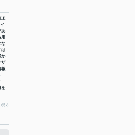
LE
ンイ
があ
共用
タな
件は
暖か
デザ
情報
ト
さ
報を
の見方