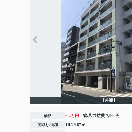
【外観】
価格
6.2万円
管理/共益費
7,000円
間取り/面積
1R/29.87㎡