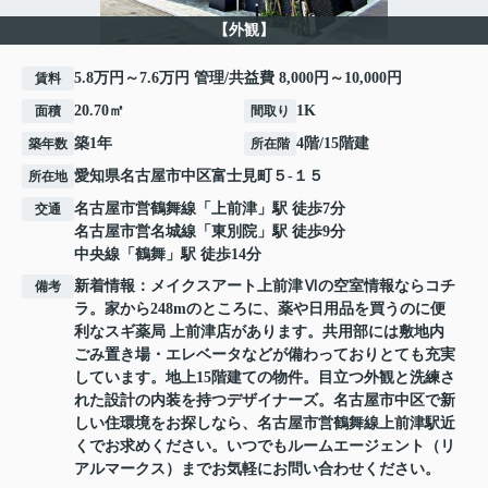
【外観】
5.8万円～7.6万円 管理/共益費 8,000円～10,000円
賃料
20.70㎡
1K
面積
間取り
築1年
4階/15階建
築年数
所在階
愛知県
名古屋市中区
富士見町
５-１５
所在地
名古屋市営鶴舞線
「
上前津
」駅 徒歩7分
交通
名古屋市営名城線
「
東別院
」駅 徒歩9分
中央線
「
鶴舞
」駅 徒歩14分
新着情報：メイクスアート上前津Ⅵの空室情報ならコチ
備考
ラ。家から248mのところに、薬や日用品を買うのに便
利なスギ薬局 上前津店があります。共用部には敷地内
ごみ置き場・エレベータなどが備わっておりとても充実
しています。地上15階建ての物件。目立つ外観と洗練さ
れた設計の内装を持つデザイナーズ。名古屋市中区で新
しい住環境をお探しなら、名古屋市営鶴舞線上前津駅近
くでお求めください。いつでもルームエージェント（リ
アルマークス）までお気軽にお問い合わせください。