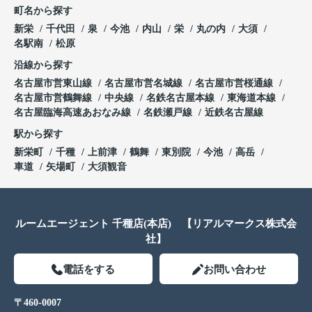
町名から探す
新栄
千代田
泉
今池
内山
栄
丸の内
大須
名駅南
松原
沿線から探す
名古屋市営東山線
名古屋市営名城線
名古屋市営桜通線
名古屋市営鶴舞線
中央線
名鉄名古屋本線
東海道本線
名古屋臨海高速あおなみ線
名鉄瀬戸線
近鉄名古屋線
駅から探す
新栄町
千種
上前津
鶴舞
東別院
今池
高岳
車道
矢場町
大須観音
ルームエージェント 千種店(本店) 【リアルマークス株式会
社】
電話をする
お問い合わせ
〒460-0007