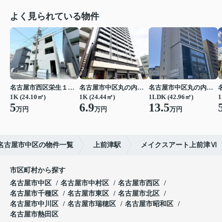
よく見られている物件
名古屋市西区栄生１丁目
名古屋市中区丸の内２丁目
名古屋市中区丸の内２丁目
1K (24.10㎡)
1K (24.44㎡)
1LDK (42.96㎡)
1
5
6.9
13.5
万円
万円
万円
名古屋市中区の物件一覧
上前津駅
メイクスアート上前津Ⅵ
市区町村から探す
名古屋市中区
名古屋市中村区
名古屋市西区
名古屋市千種区
名古屋市東区
名古屋市北区
名古屋市中川区
名古屋市瑞穂区
名古屋市昭和区
名古屋市熱田区