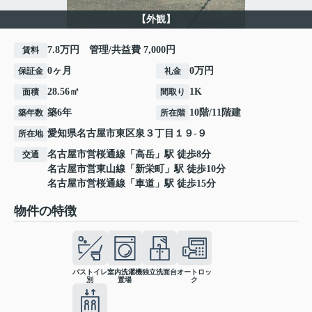
【外観】
7.8万円 管理/共益費 7,000円
賃料
0ヶ月
0万円
保証金
礼金
28.56㎡
1K
面積
間取り
築6年
10階/11階建
築年数
所在階
愛知県
名古屋市東区
泉
３丁目１９-９
所在地
名古屋市営桜通線
「
高岳
」駅 徒歩8分
交通
名古屋市営東山線
「
新栄町
」駅 徒歩10分
名古屋市営桜通線
「
車道
」駅 徒歩15分
物件の特徴
バストイレ
室内洗濯機
独立洗面台
オートロッ
別
置場
ク