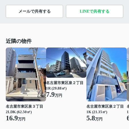
メールで共有する
LINEで共有する
近隣の物件
名古屋市東区泉２丁目
1R (29.88㎡)
7.9
万円
名古屋市東区泉３丁目
名古屋市東区泉２丁目
2LDK (62.50㎡)
1K (21.35㎡)
1
16.9
5.8
万円
万円