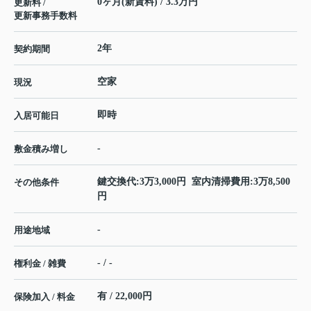
0ヶ月(新賃料) / 3.3万円
更新料 /
更新事務手数料
2年
契約期間
空家
現況
即時
入居可能日
-
敷金積み増し
鍵交換代:3万3,000円 室内清掃費用:3万8,500
その他条件
円
-
用途地域
- / -
権利金 / 雑費
有 / 22,000円
保険加入 / 料金