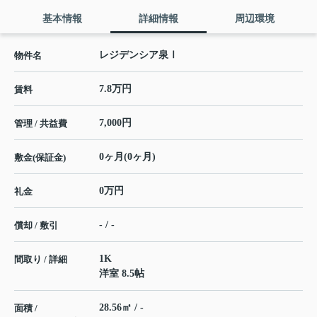
基本情報
詳細情報
周辺環境
レジデンシア泉Ⅰ
物件名
7.8万円
賃料
7,000円
管理 / 共益費
0ヶ月(0ヶ月)
敷金(保証金)
0万円
礼金
- / -
償却 / 敷引
1K
間取り / 詳細
洋室 8.5帖
28.56㎡ / -
面積 /