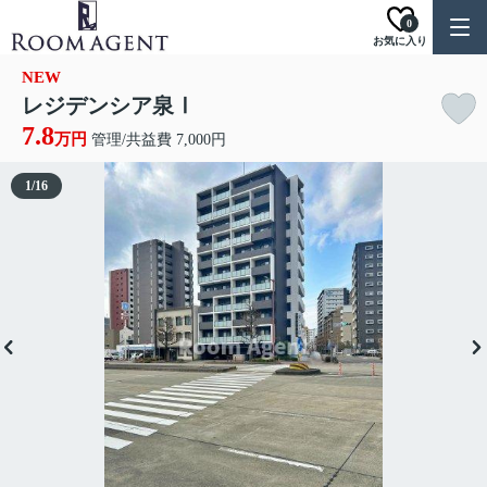
0
お気に入り
NEW
レジデンシア泉Ⅰ
7.8
万円
管理/共益費 7,000円
1
/
16