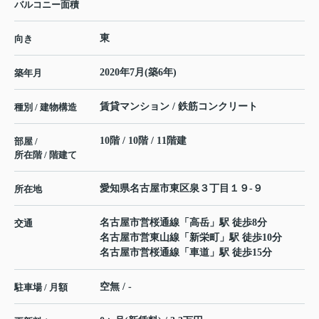
バルコニー面積
東
向き
2020年7月(築6年)
築年月
賃貸マンション / 鉄筋コンクリート
種別 / 建物構造
10階 / 10階 / 11階建
部屋 /
所在階 / 階建て
愛知県
名古屋市東区
泉
３丁目１９-９
所在地
名古屋市営桜通線
「
高岳
」駅 徒歩8分
交通
名古屋市営東山線
「
新栄町
」駅 徒歩10分
名古屋市営桜通線
「
車道
」駅 徒歩15分
空無 / -
駐車場 / 月額