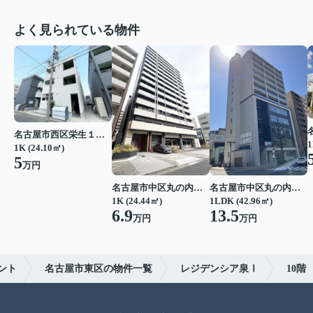
よく見られている物件
名古屋市西区栄生１丁目
1
1K (24.10㎡)
5
万円
名古屋市中区丸の内２丁目
名古屋市中区丸の内２丁目
1K (24.44㎡)
1LDK (42.96㎡)
6.9
13.5
万円
万円
ント
名古屋市東区の物件一覧
レジデンシア泉Ⅰ
10階