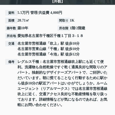
【外観】
5.5万円 管理/共益費 4,000円
賃料
20.71㎡
1K
面積
間取り
築10年
1階/2階建
築年数
所在階
愛知県
名古屋市千種区
千種
１丁目３-１８
所在地
名古屋市営桜通線
「
吹上
」駅 徒歩10分
交通
名古屋市営東山線
「
千種
」駅 徒歩10分
名古屋市営桜通線
「
今池
」駅 徒歩12分
レグルス千種：名古屋市営桜通線吹上駅にも近くて便
備考
利。洗濯物も自然乾燥ですぐ乾く通風良好な間取りのア
パート。独創的なデザイナーズアパートで、ご好評いた
だいています。朝に慌てることなく行動するために駅か
ら徒歩10分の駅近アパートはいかがでしょうか。ルーム
エージェント（リアルマークス）では名古屋市営桜通線
吹上に近く、交通アクセス良好な不動産情報を取り扱っ
ております。詳細情報などが気になるのであれば、お気
軽にお問い合わせください。