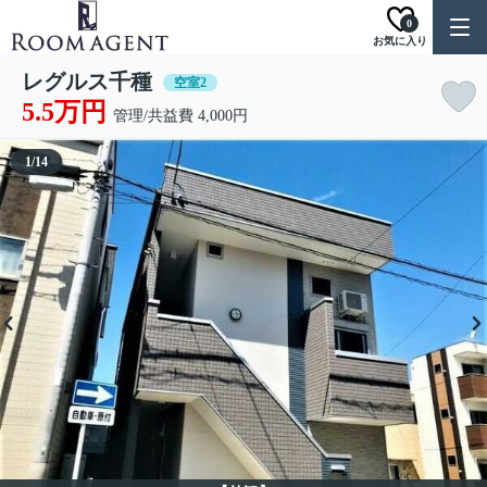
0
お気に入り
レグルス千種
空室2
5.5万円
管理/共益費 4,000円
1
/
14