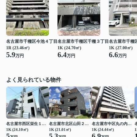
名古屋市千種区今池４丁目
名古屋市千種区千種３丁目
名古屋市千種
1R (23.46㎡)
1K (24.70㎡)
1K (27.00㎡)
5.9
6.4
6.6
万円
万円
万円
よく見られている物件
名古屋市西区栄生１丁目
名古屋市北区山田２丁目
名古屋市中区丸の内２丁目
1K (24.10㎡)
1K (21.01㎡)
1K (24.44㎡)
1
5
5.3
6.9