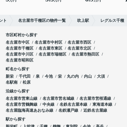
万円
万円
万円
ント
名古屋市千種区の物件一覧
吹上駅
レグルス千種
市区町村から探す
名古屋市中区
名古屋市中村区
名古屋市西区
名古屋市千種区
名古屋市東区
名古屋市北区
名古屋市中川区
名古屋市瑞穂区
名古屋市熱田区
名古屋市昭和区
町名から探す
新栄
千代田
泉
今池
栄
丸の内
内山
大須
名駅南
松原
沿線から探す
名古屋市営東山線
名古屋市営名城線
名古屋市営桜通線
名古屋市営鶴舞線
中央線
名鉄名古屋本線
東海道本線
名古屋臨海高速あおなみ線
名鉄瀬戸線
近鉄名古屋線
駅から探す
新栄町
上前津
千種
鶴舞
東別院
今池
高岳