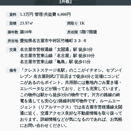
【外観】
5.3万円 管理/共益費 6,000円
賃料
23.97㎡
1K
面積
間取り
築18年
5階/7階建
築年数
所在階
愛知県
名古屋市中村区
竹橋町
３３-６
所在地
名古屋市営桜通線
「
太閤通
」駅 徒歩3分
交通
名古屋市営東山線
「
名古屋
」駅 徒歩10分
名古屋市営東山線
「
亀島
」駅 徒歩15分
「クレストステージ名駅」のここがイチオシ。セブンイ
備考
レブン 名古屋則武2丁目店まで徒歩4分と近場にコンビ
ニがあるのもポイント。共用部には敷地内ごみ置き場・
エレベータなどが揃っており、とても充実しています。
この物件は駅から徒歩3分の物件です。片方の路線の終
電を逃しても安心な2路線利用可物件です。ルームエー
ジェント（リアルマークス）では名古屋市営桜通線太閤
通に近く、交通アクセス良好な不動産情報を取り扱って
おります。詳細情報などが気になるのであれば、お気軽
にお問い合わせください。