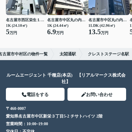
名古屋市西区栄生１丁目
名古屋市中区丸の内２丁目
名古屋市中区丸の内２丁目
1K (24.10㎡)
1K (24.44㎡)
1LDK (42.96㎡)
1
5
6.9
13.5
万円
万円
万円
名古屋市中村区の物件一覧
太閤通駅
クレストステージ名駅
ルームエージェント 千種店(本店) 【リアルマークス株式会
社】
電話をする
お問い合わせ
〒460-0007
愛知県名古屋市中区新栄３丁目5-2 チサトハイツ 2階
営業時間：
10:00~19:00
定休日：
不定休