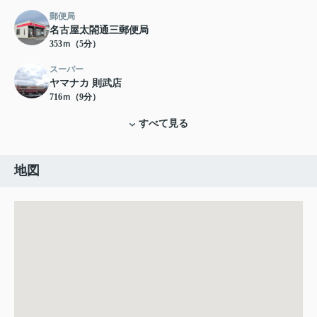
郵便局
名古屋太閤通三郵便局
353ｍ（5分）
スーパー
ヤマナカ 則武店
716ｍ（9分）
すべて見る
地図