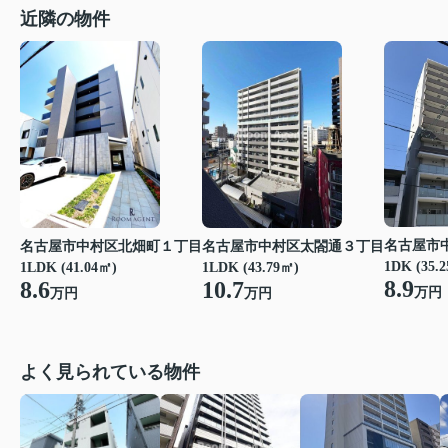
近隣の物件
名古屋市
名古屋市中村区北畑町１丁目
名古屋市中村区太閤通３丁目
1DK (35.
1LDK (41.04㎡)
1LDK (43.79㎡)
8.9
8.6
10.7
万円
万円
万円
よく見られている物件