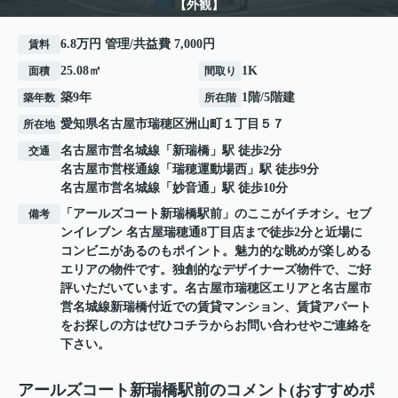
【外観】
6.8万円 管理/共益費 7,000円
賃料
25.08㎡
1K
面積
間取り
築9年
1階/5階建
築年数
所在階
愛知県
名古屋市瑞穂区
洲山町
１丁目５７
所在地
名古屋市営名城線
「
新瑞橋
」駅 徒歩2分
交通
名古屋市営桜通線
「
瑞穂運動場西
」駅 徒歩9分
名古屋市営名城線
「
妙音通
」駅 徒歩10分
「アールズコート新瑞橋駅前」のここがイチオシ。セブ
備考
ンイレブン 名古屋瑞穂通8丁目店まで徒歩2分と近場に
コンビニがあるのもポイント。魅力的な眺めが楽しめる
エリアの物件です。独創的なデザイナーズ物件で、ご好
評いただいています。名古屋市瑞穂区エリアと名古屋市
営名城線新瑞橋付近での賃貸マンション、賃貸アパート
をお探しの方はぜひコチラからお問い合わせやご連絡を
下さい。
アールズコート新瑞橋駅前のコメント(おすすめポ