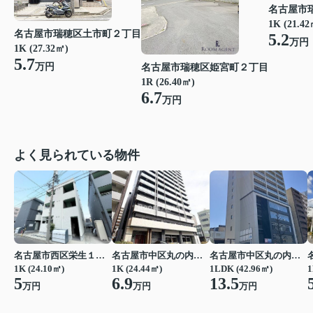
名古屋市
1K (21.42
名古屋市瑞穂区土市町２丁目
5.2
万円
1K (27.32㎡)
5.7
万円
名古屋市瑞穂区姫宮町２丁目
1R (26.40㎡)
6.7
万円
よく見られている物件
名古屋市西区栄生１丁目
名古屋市中区丸の内２丁目
名古屋市中区丸の内２丁目
1K (24.10㎡)
1K (24.44㎡)
1LDK (42.96㎡)
1
5
6.9
13.5
万円
万円
万円