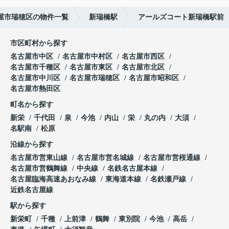
屋市瑞穂区の物件一覧
新瑞橋駅
アールズコート新瑞橋駅前
市区町村から探す
名古屋市中区
名古屋市中村区
名古屋市西区
名古屋市千種区
名古屋市東区
名古屋市北区
名古屋市中川区
名古屋市瑞穂区
名古屋市昭和区
名古屋市熱田区
町名から探す
新栄
千代田
泉
今池
内山
栄
丸の内
大須
名駅南
松原
沿線から探す
名古屋市営東山線
名古屋市営名城線
名古屋市営桜通線
名古屋市営鶴舞線
中央線
名鉄名古屋本線
名古屋臨海高速あおなみ線
東海道本線
名鉄瀬戸線
近鉄名古屋線
駅から探す
新栄町
千種
上前津
鶴舞
東別院
今池
高岳