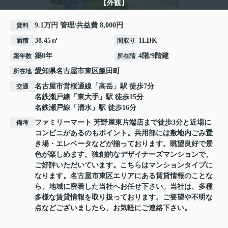
【外観】
9.1万円 管理/共益費 8,000円
賃料
38.45㎡
1LDK
面積
間取り
築8年
4階/9階建
築年数
所在階
愛知県
名古屋市東区
飯田町
所在地
名古屋市営桜通線
「
高岳
」駅 徒歩7分
交通
名鉄瀬戸線
「
東大手
」駅 徒歩15分
名鉄瀬戸線
「
清水
」駅 徒歩16分
ファミリーマート 芳野屋東片端店まで徒歩3分と近場に
備考
コンビニがあるのもポイント。共用部には敷地内ごみ置
き場・エレベータなどが揃っております。眺望良好で景
色が楽しめます。独創的なデザイナーズマンションで、
ご好評いただいています。こちらはマンションタイプに
なります。名古屋市東区エリアにある賃貸情報のことな
ら、地域に密着した当社へお任せ下さい。当社は、多種
多様な賃貸情報を取り扱っております。ご要望や不明な
点などございましたら、お気軽にご連絡下さい。