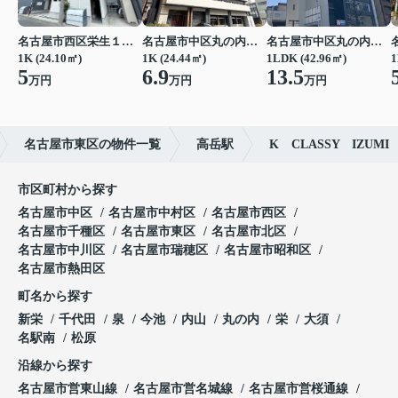
名古屋市西区栄生１丁目
名古屋市中区丸の内２丁目
名古屋市中区丸の内２丁目
1K (24.10㎡)
1K (24.44㎡)
1LDK (42.96㎡)
1
5
6.9
13.5
万円
万円
万円
名古屋市東区の物件一覧
高岳駅
K CLASSY IZUMI
市区町村から探す
名古屋市中区
名古屋市中村区
名古屋市西区
名古屋市千種区
名古屋市東区
名古屋市北区
名古屋市中川区
名古屋市瑞穂区
名古屋市昭和区
名古屋市熱田区
町名から探す
新栄
千代田
泉
今池
内山
丸の内
栄
大須
名駅南
松原
沿線から探す
名古屋市営東山線
名古屋市営名城線
名古屋市営桜通線