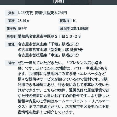
【外観】
6.222万円 管理/共益費 8,780円
賃料
23.40㎡
1K
面積
間取り
築7年
2階/15階建
築年数
所在階
愛知県
名古屋市中区
葵
２丁目１３-２３
所在地
名古屋市営東山線
「
千種
」駅 徒歩5分
交通
名古屋市営東山線
「
新栄町
」駅 徒歩7分
名古屋市営桜通線
「
車道
」駅 徒歩9分
ぜひ一度見ていただきたい、「プレサンス広小路通
備考
葵」です。歩いて258mの場所に、バロー 車道店があり
ます。共用部には敷地内ごみ置き場・エレベータなど
様々な設備やサービスが揃っているので便利です。2駅
利用できる場所にあり、行き先に応じて乗車駅の使い分
けができます。こちらの物件、通風良好な居住環境でど
なた様の健康にも良いおすすめの物件です。より詳しい
情報や内見のご予約はルームエージェント（リアルマー
クス）までご連絡ください。名古屋市中区を中心に不動
産情報を数多くご紹介しています。