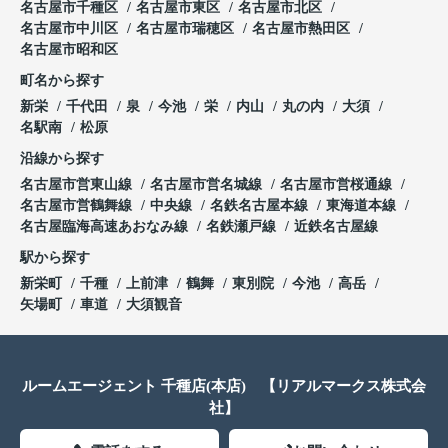
名古屋市千種区
名古屋市東区
名古屋市北区
名古屋市中川区
名古屋市瑞穂区
名古屋市熱田区
名古屋市昭和区
町名から探す
新栄
千代田
泉
今池
栄
内山
丸の内
大須
名駅南
松原
沿線から探す
名古屋市営東山線
名古屋市営名城線
名古屋市営桜通線
名古屋市営鶴舞線
中央線
名鉄名古屋本線
東海道本線
名古屋臨海高速あおなみ線
名鉄瀬戸線
近鉄名古屋線
駅から探す
新栄町
千種
上前津
鶴舞
東別院
今池
高岳
矢場町
車道
大須観音
ルームエージェント 千種店(本店) 【リアルマークス株式会
社】