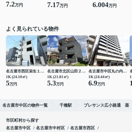
7.2
7.17
6.004
万円
万円
万円
よく見られている物件
名古屋市西区栄生１丁目
名古屋市北区山田２丁目
名古屋市中区丸の内２丁目
1K (24.10㎡)
1K (21.01㎡)
1K (24.44㎡)
1
5
5.3
6.9
万円
万円
万円
名古屋市中区の物件一覧
千種駅
プレサンス広小路通 葵
市区町村から探す
名古屋市中区
名古屋市中村区
名古屋市西区