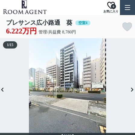
0
お気に入り
プレサンス広小路通 葵
空室4
6.222万円
管理/共益費 8,780円
1
/
15