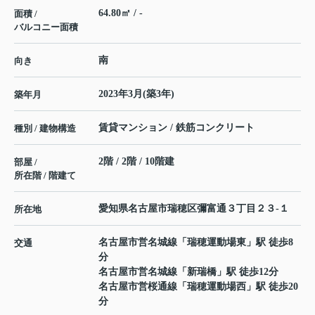
64.80㎡ / -
面積 /
バルコニー面積
南
向き
2023年3月(築3年)
築年月
賃貸マンション / 鉄筋コンクリート
種別 / 建物構造
2階 / 2階 / 10階建
部屋 /
所在階 / 階建て
愛知県
名古屋市瑞穂区
彌富通
３丁目２３-１
所在地
名古屋市営名城線
「
瑞穂運動場東
」駅 徒歩8
交通
分
名古屋市営名城線
「
新瑞橋
」駅 徒歩12分
名古屋市営桜通線
「
瑞穂運動場西
」駅 徒歩20
分