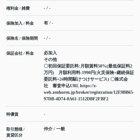
- / -
権利金 / 雑費
有 / -
保険加入 / 料金
- / -
保険名 / 保険期間
必加入
保証会社 / 料金
その他
〇初回保証委託料:月額賃料50%(最低保証料2
万円) 月額利用料:1990円(火災保険+継続保証
委託料+24時間駆けつけサービス) 〇株式会
社 審査申込URL https://z-
web.zenhoren.jp/broker/registration/12E9BB65-
97DB-4D74-8A61-1512DBF2FBF2
-
特優賃
仲介 / 一般
取引態様 /
賃貸区分