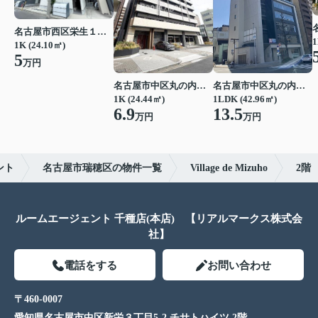
名古屋市西区栄生１丁目
1
1K (24.10㎡)
5
万円
名古屋市中区丸の内２丁目
名古屋市中区丸の内２丁目
1K (24.44㎡)
1LDK (42.96㎡)
6.9
13.5
万円
万円
ント
名古屋市瑞穂区の物件一覧
Village de Mizuho
2階
ルームエージェント 千種店(本店) 【リアルマークス株式会
社】
電話をする
お問い合わせ
〒460-0007
愛知県名古屋市中区新栄３丁目5-2 チサトハイツ 2階