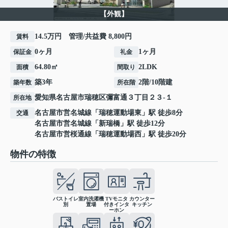
【外観】
14.5万円 管理/共益費 8,800円
賃料
0ヶ月
1ヶ月
保証金
礼金
64.80㎡
2LDK
面積
間取り
築3年
2階/10階建
築年数
所在階
愛知県
名古屋市瑞穂区
彌富通
３丁目２３-１
所在地
名古屋市営名城線
「
瑞穂運動場東
」駅 徒歩8分
交通
名古屋市営名城線
「
新瑞橋
」駅 徒歩12分
名古屋市営桜通線
「
瑞穂運動場西
」駅 徒歩20分
物件の特徴
バストイレ
室内洗濯機
TVモニタ
カウンター
別
置場
付きインタ
キッチン
ーホン