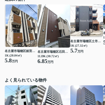
1
名古屋市瑞穂区土市町２丁目
1K (27.32㎡)
5.7
名古屋市瑞穂区姫宮町１丁目
万円
名古屋市瑞穂区石田町１丁目
1K (20.04㎡)
1LDK (30.72㎡)
5.8
6.85
万円
万円
よく見られている物件