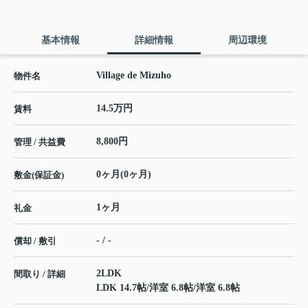
基本情報
詳細情報
周辺環境
Village de Mizuho
物件名
14.5万円
賃料
8,800円
管理 / 共益費
0ヶ月(0ヶ月)
敷金(保証金)
1ヶ月
礼金
- / -
償却 / 敷引
2LDK
間取り / 詳細
LDK 14.7帖
/
洋室 6.8帖
/
洋室 6.8帖