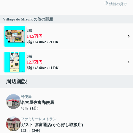
情報の見方
Village de Mizuhoの他の部屋
2階
14.5万円
2階 / 64.80㎡ / 2LDK
6階
12.7万円
6階 / 48.60㎡ / 1LDK
周辺施設
郵便局
名古屋弥富郵便局
48ｍ（1分）
ファミリーレストラン
ガスト 弥富通店(から好し取扱店)
153ｍ（2分）