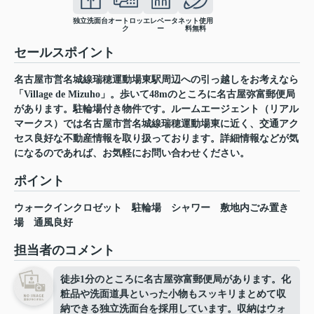
独立洗面台
オートロッ
エレベータ
ネット使用
ク
ー
料無料
セールスポイント
名古屋市営名城線瑞穂運動場東駅周辺への引っ越しをお考えなら
「Village de Mizuho」。歩いて48mのところに名古屋弥富郵便局
があります。駐輪場付き物件です。ルームエージェント（リアル
マークス）では名古屋市営名城線瑞穂運動場東に近く、交通アク
セス良好な不動産情報を取り扱っております。詳細情報などが気
になるのであれば、お気軽にお問い合わせください。
ポイント
ウォークインクロゼット
駐輪場
シャワー
敷地内ごみ置き
場
通風良好
担当者のコメント
徒歩1分のところに名古屋弥富郵便局があります。化
粧品や洗面道具といった小物もスッキリまとめて収
納できる独立洗面台を採用しています。収納はウォ