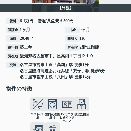
【外観】
6.1万円 管理/共益費 6,500円
賃料
1ヶ月
0ヶ月
保証金
礼金
28.48㎡
1R
面積
間取り
築11年
2階/11階建
築年数
所在階
愛知県
名古屋市中川区
高畑
１丁目２１０
所在地
名古屋市営東山線
「
高畑
」駅 徒歩1分
交通
名古屋臨海高速あおなみ線
「
荒子
」駅 徒歩9分
名古屋市営東山線
「
八田
」駅 徒歩14分
物件の特徴
バストイレ
室内洗濯機
TVモニタ
独立洗面台
別
置場
付きインタ
ーホン