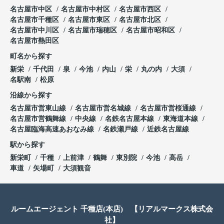
名古屋市中区
名古屋市中村区
名古屋市西区
名古屋市千種区
名古屋市東区
名古屋市北区
名古屋市中川区
名古屋市瑞穂区
名古屋市昭和区
名古屋市熱田区
町名から探す
新栄
千代田
泉
今池
内山
栄
丸の内
大須
名駅南
松原
沿線から探す
名古屋市営東山線
名古屋市営名城線
名古屋市営桜通線
名古屋市営鶴舞線
中央線
名鉄名古屋本線
東海道本線
名古屋臨海高速あおなみ線
名鉄瀬戸線
近鉄名古屋線
駅から探す
新栄町
千種
上前津
鶴舞
東別院
今池
高岳
車道
矢場町
大須観音
ルームエージェント 千種店(本店) 【リアルマークス株式会
社】