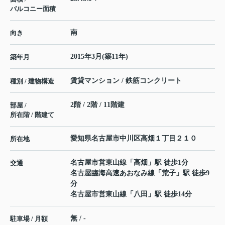
バルコニー面積
南
向き
2015年3月(築11年)
築年月
賃貸マンション / 鉄筋コンクリート
種別 / 建物構造
2階 / 2階 / 11階建
部屋 /
所在階 / 階建て
愛知県
名古屋市中川区
高畑
１丁目２１０
所在地
名古屋市営東山線
「
高畑
」駅 徒歩1分
交通
名古屋臨海高速あおなみ線
「
荒子
」駅 徒歩9
分
名古屋市営東山線
「
八田
」駅 徒歩14分
無 / -
駐車場 / 月額