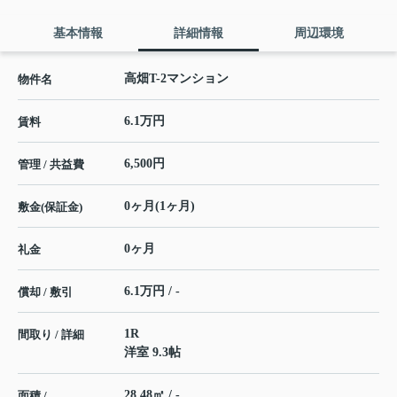
基本情報
詳細情報
周辺環境
高畑T-2マンション
物件名
6.1万円
賃料
6,500円
管理 / 共益費
0ヶ月(1ヶ月)
敷金(保証金)
0ヶ月
礼金
6.1万円 / -
償却 / 敷引
1R
間取り / 詳細
洋室 9.3帖
28.48㎡ / -
面積 /