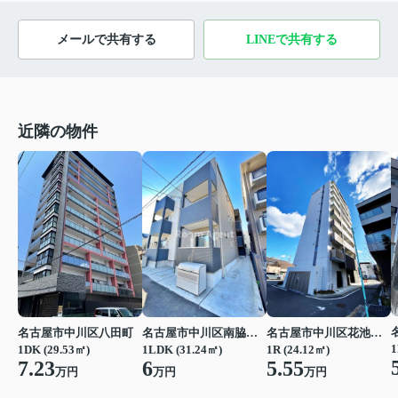
メールで共有する
LINEで共有する
近隣の物件
名古屋市中川区八田町
名古屋市中川区南脇町１丁目
名古屋市中川区花池町１丁目
1
1DK (29.53㎡)
1LDK (31.24㎡)
1R (24.12㎡)
7.23
6
5.55
万円
万円
万円