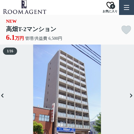
0
お気に入り
NEW
高畑T-2マンション
6.1
万円
管理/共益費 6,500円
1
/
16