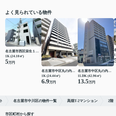
よく見られている物件
名古屋市西区栄生１丁目
1
1K (24.10㎡)
5
万円
名古屋市中区丸の内２丁目
名古屋市中区丸の内２丁目
1K (24.44㎡)
1LDK (42.96㎡)
6.9
13.5
万円
万円
ト
名古屋市中川区の物件一覧
高畑T-2マンション
2階
市区町村から探す