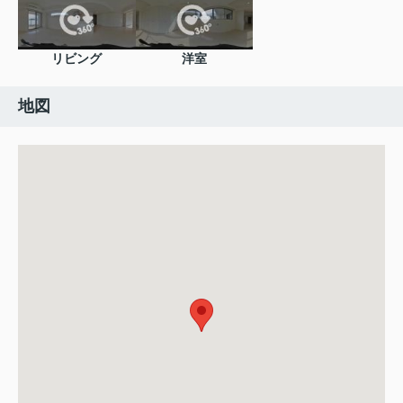
リビング
洋室
地図