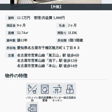
【外観】
12.5万円 管理/共益費 5,000円
賃料
0ヶ月
2ヶ月
保証金
礼金
52.74㎡
1LDK
面積
間取り
築12年
1階/3階建
築年数
所在階
愛知県
名古屋市千種区
観月町
１丁目８３
所在地
名古屋市営東山線
「
覚王山
」駅 徒歩4分
交通
名古屋市営東山線
「
池下
」駅 徒歩12分
名古屋市営東山線
「
本山
」駅 徒歩14分
物件の特徴
バストイレ
室内洗濯機
カウンター
独立洗面台
別
置場
キッチン