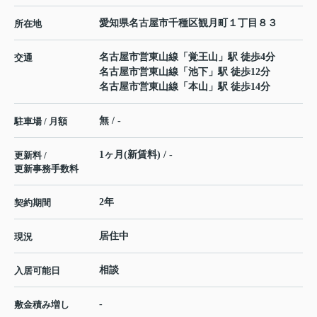
愛知県
名古屋市千種区
観月町
１丁目８３
所在地
名古屋市営東山線
「
覚王山
」駅 徒歩4分
交通
名古屋市営東山線
「
池下
」駅 徒歩12分
名古屋市営東山線
「
本山
」駅 徒歩14分
無 / -
駐車場 / 月額
1ヶ月(新賃料) / -
更新料 /
更新事務手数料
2年
契約期間
居住中
現況
相談
入居可能日
-
敷金積み増し