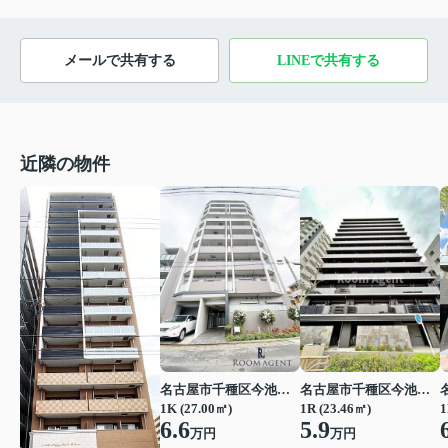
メールで共有する
LINEで共有する
近隣の物件
名古屋市千種区今池３丁目
名古屋市千種区今池４丁目
1K (27.00㎡)
1R (23.46㎡)
1
6.6
5.9
万円
万円