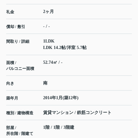
2ヶ月
礼金
- / -
償却 / 敷引
1LDK
間取り / 詳細
LDK 14.2帖
/
洋室 5.7帖
52.74㎡ / -
面積 /
バルコニー面積
南
向き
2014年1月(築12年)
築年月
賃貸マンション / 鉄筋コンクリート
種別 / 建物構造
1階 / 1階 / 3階建
部屋 /
所在階 / 階建て