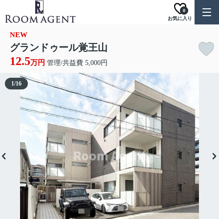
0
お気に入り
NEW
グランドゥール覚王山
12.5
万円
管理/共益費 5,000円
1
/
16