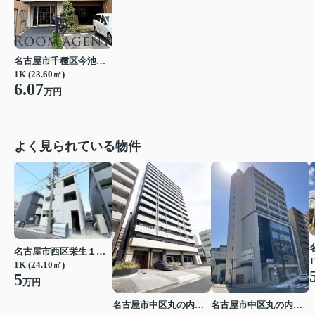
名古屋市千種区今池１丁目
1K (23.60㎡)
6.07
万円
よく見られている物件
名古屋市西区栄生１丁目
1
1K (24.10㎡)
5
万円
名古屋市中区丸の内２丁目
名古屋市中区丸の内２丁目