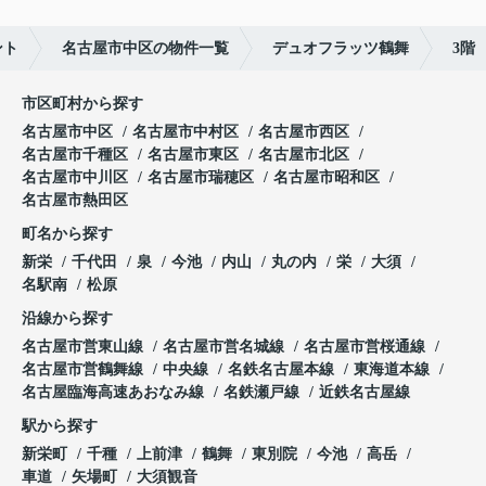
ント
名古屋市中区の物件一覧
デュオフラッツ鶴舞
3階
市区町村から探す
名古屋市中区
名古屋市中村区
名古屋市西区
名古屋市千種区
名古屋市東区
名古屋市北区
名古屋市中川区
名古屋市瑞穂区
名古屋市昭和区
名古屋市熱田区
町名から探す
新栄
千代田
泉
今池
内山
丸の内
栄
大須
名駅南
松原
沿線から探す
名古屋市営東山線
名古屋市営名城線
名古屋市営桜通線
名古屋市営鶴舞線
中央線
名鉄名古屋本線
東海道本線
名古屋臨海高速あおなみ線
名鉄瀬戸線
近鉄名古屋線
駅から探す
新栄町
千種
上前津
鶴舞
東別院
今池
高岳
車道
矢場町
大須観音