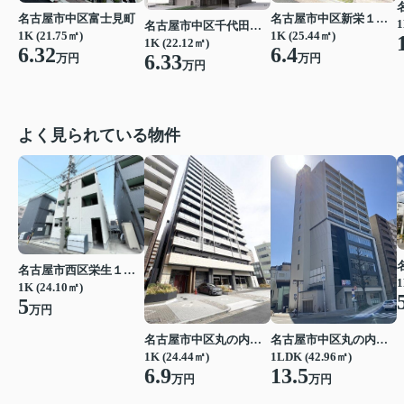
名古屋市中区富士見町
名古屋市中区新栄１丁目
1
名古屋市中区千代田１丁目
1K (21.75㎡)
1K (25.44㎡)
1K (22.12㎡)
6.32
6.4
6.33
万円
万円
万円
よく見られている物件
名古屋市西区栄生１丁目
1
1K (24.10㎡)
5
万円
名古屋市中区丸の内２丁目
名古屋市中区丸の内２丁目
1K (24.44㎡)
1LDK (42.96㎡)
6.9
13.5
万円
万円