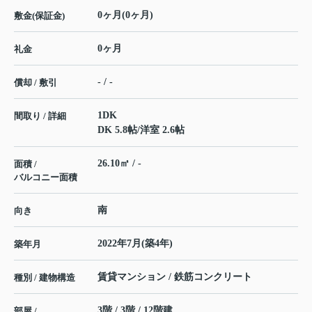
0ヶ月(0ヶ月)
敷金(保証金)
0ヶ月
礼金
- / -
償却 / 敷引
1DK
間取り / 詳細
DK 5.8帖
/
洋室 2.6帖
26.10㎡ / -
面積 /
バルコニー面積
南
向き
2022年7月(築4年)
築年月
賃貸マンション / 鉄筋コンクリート
種別 / 建物構造
3階 / 3階 / 12階建
部屋 /