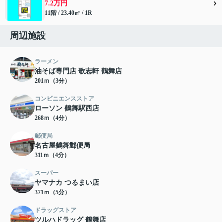
7.2万円
11階 / 23.40㎡ / 1R
周辺施設
ラーメン
油そば専門店 歌志軒 鶴舞店
201ｍ（3分）
コンビニエンスストア
ローソン 鶴舞駅西店
268ｍ（4分）
郵便局
名古屋鶴舞郵便局
311ｍ（4分）
スーパー
ヤマナカ つるまい店
371ｍ（5分）
ドラッグストア
ツルハドラッグ 鶴舞店