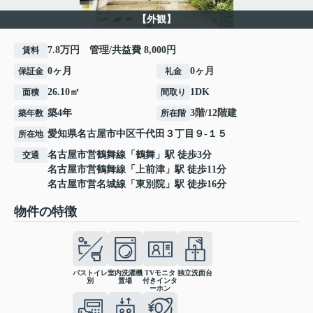
【外観】
7.8万円 管理/共益費 8,000円
賃料
0ヶ月
0ヶ月
保証金
礼金
26.10㎡
1DK
面積
間取り
築4年
3階/12階建
築年数
所在階
愛知県
名古屋市中区
千代田
３丁目９-１５
所在地
名古屋市営鶴舞線
「
鶴舞
」駅 徒歩3分
交通
名古屋市営鶴舞線
「
上前津
」駅 徒歩11分
名古屋市営名城線
「
東別院
」駅 徒歩16分
物件の特徴
バストイレ
室内洗濯機
TVモニタ
独立洗面台
別
置場
付きインタ
ーホン