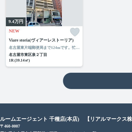
9.4
万円
NEW
Viare storia(ヴィアーレストーリア)
名古屋東片端郵便局まで124mです。忙しい朝でも鏡を見ながらサッと身支度を整えることができる独立洗面台があります。共用部には敷地内ごみ置き場・エレベータなどが揃っており、とても充実しています。ぜひご覧いただきたい賃貸物件です。名古屋市東区エリアと名古屋市営桜通線高岳付近のお部屋探しなら当社へ。あなたからのお問い合せをスタッフ一同お待ちしております。
名古屋市東区泉２丁目
1R (39.14㎡)
ルームエージェント 千種店(本店) 【リアルマークス
〒460-0007