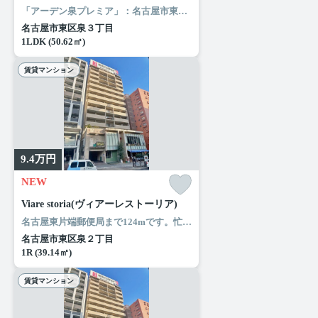
「アーデン泉プレミア」：名古屋市東区エリアの新居にピッタリ。ローソン 東区泉三丁目店まで徒歩3分と近場にコンビニがあるのもポイント。風通しが良好なので、夏も涼しい風がはいってきます。名古屋市東区や名古屋市営桜通線高岳付近でのお部屋探しは当社にお任せください。お気に入りのお部屋で快適な新生活を始めましょう。
名古屋市東区泉３丁目
1LDK (50.62㎡)
賃貸マンション
9.4
万円
NEW
Viare storia(ヴィアーレストーリア)
名古屋東片端郵便局まで124mです。忙しい朝でも鏡を見ながらサッと身支度を整えることができる独立洗面台があります。共用部には敷地内ごみ置き場・エレベータなどが揃っており、とても充実しています。ぜひご覧いただきたい賃貸物件です。名古屋市東区エリアと名古屋市営桜通線高岳付近のお部屋探しなら当社へ。あなたからのお問い合せをスタッフ一同お待ちしております。
名古屋市東区泉２丁目
1R (39.14㎡)
賃貸マンション