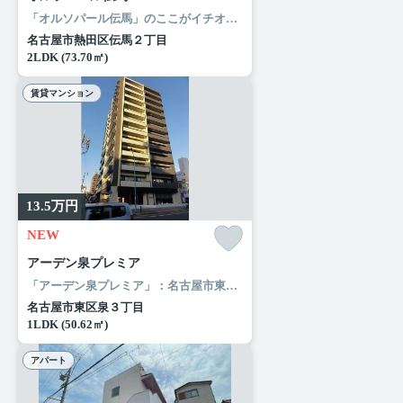
「オルソパール伝馬」のここがイチオシ。「オルソパール伝馬」のここがイチオシ。化粧品やスタイリング剤などをまとめて出して、サッと身支度を整えられる独立洗面台があります。留守中に注文した商品が届くので、配送時間を気にせず注文ができる宅配ボックスがあります。名古屋市熱田区で暮らすなら名古屋市営名城線熱田神宮伝馬町近くはいかかがでしょうか。ルームエージェント（リアルマークス）までご連絡ください。
名古屋市熱田区伝馬２丁目
2LDK (73.70㎡)
賃貸マンション
13.5
万円
NEW
アーデン泉プレミア
「アーデン泉プレミア」：名古屋市東区エリアの新居にピッタリ。ローソン 東区泉三丁目店まで徒歩3分と近場にコンビニがあるのもポイント。風通しが良好なので、夏も涼しい風がはいってきます。名古屋市東区や名古屋市営桜通線高岳付近でのお部屋探しは当社にお任せください。お気に入りのお部屋で快適な新生活を始めましょう。
名古屋市東区泉３丁目
1LDK (50.62㎡)
アパート