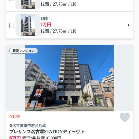
12階 / 27.75㎡ / 1K
12階
7万円
12階 / 27.75㎡ / 1K
賃貸マンション
NEW
名古屋市中村区則武
プレサンス名古屋STATIONディーヴァ
6
万円
管理/共益費10,000円