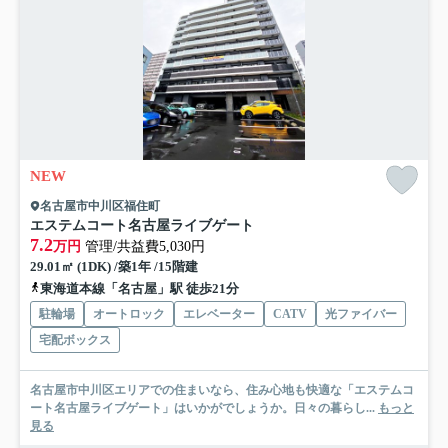
NEW
名古屋市中川区福住町
エステムコート名古屋ライブゲート
7.2
万円
管理/共益費5,030円
29.01㎡ (1DK) /築1年 /15階建
東海道本線「名古屋」駅 徒歩21分
駐輪場
オートロック
エレベーター
CATV
光ファイバー
宅配ボックス
名古屋市中川区エリアでの住まいなら、住み心地も快適な「エステムコ
ート名古屋ライブゲート」はいかがでしょうか。日々の暮らし...
もっと
見る