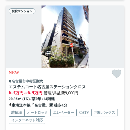
賃貸マンション
NEW
名古屋市中村区則武
エステムコート名古屋ステーションクロス
6.3
6.9
万円～
万円
管理/共益費9,000円
20.96㎡ (1K) /築7年 /14階建
東海道本線「名古屋」駅 徒歩4分
駐輪場
オートロック
エレベーター
CATV
宅配ボックス
インターネット対応