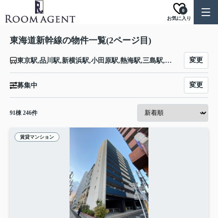
0
お気に入り
東海道新幹線の物件一覧(2ページ目)
変更
東京駅,品川駅,新横浜駅,小田原駅,熱海駅,三島駅,新富士駅,静岡駅,掛川駅,浜松駅,豊橋駅,三河安城駅,名古屋駅,岐阜羽島駅,米原駅,京都駅,新大阪駅
変更
募集中
91
棟
246
件
賃貸マンション