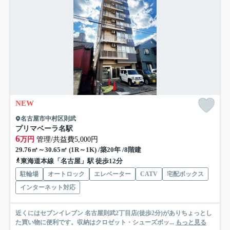
NEW
名古屋市中村区則武
プリマベーラ名駅
6
万円
管理/共益費5,000円
29.76㎡～30.65㎡ (1R～1K) /築20年 /8階建
東海道本線「名古屋」駅 徒歩12分
駐輪場
オートロック
エレベーター
CATV
宅配ボックス
インターネット対応
近くにはセブンイレブン 名古屋則武2丁目店(徒歩2分)がありちょっとし
た買い物に便利です。収納はクロゼット・シューズボッ...
もっと見る