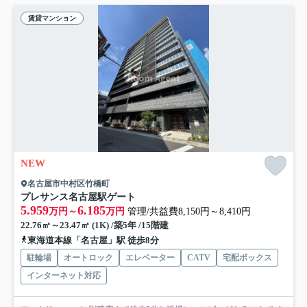
賃貸マンション
NEW
名古屋市中村区竹橋町
プレサンス名古屋駅ゲート
5.959
6.185
万円～
万円
管理/共益費8,150円～8,410円
22.76㎡～23.47㎡ (1K) /築5年 /15階建
東海道本線「名古屋」駅 徒歩8分
駐輪場
オートロック
エレベーター
CATV
宅配ボックス
インターネット対応