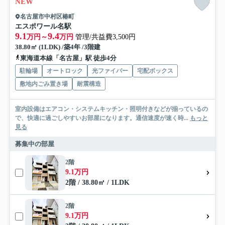
NEW
名古屋市中村区椿町
エスポワール名駅
9.1
9.4
万円～
万円
管理/共益費3,500円
38.80㎡ (1LDK) /築4年 /3階建
東海道本線「名古屋」駅 徒歩4分
駐輪場
オートロック
光ファイバー
宅配ボックス
敷地内ごみ置き場
耐震構造
室内設備はエアコン・システムキッチン・照明付きなどが揃っているの
で、快適に過ごしやすいお部屋になります。通信速度が速く時...
もっと
見る
募集中の部屋
2階
9.1万円
2階 / 38.80㎡ / 1LDK
2階
9.1万円