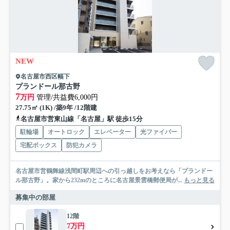
NEW
名古屋市西区幅下
プランドール那古野
7
万円
管理/共益費6,000円
27.75㎡ (1K) /築9年 /12階建
名古屋市営東山線「名古屋」駅 徒歩15分
駐輪場
オートロック
エレベーター
光ファイバー
宅配ボックス
防犯カメラ
名古屋市営鶴舞線浅間町駅周辺への引っ越しをお考えなら「プランドー
ル那古野」。家から232mのところに名古屋景雲橋郵便局が...
もっと見る
募集中の部屋
12階
7万円