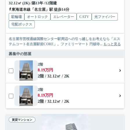
32.12㎡ (2K) /築13年 /12階建
東海道本線「名古屋」駅 徒歩14分
駐輪場
オートロック
エレベーター
CATV
光ファイバー
宅配ボックス
名古屋市営桜通線国際センター駅周辺への引っ越しをお考えなら「エス
テムコート名古屋駅前CORE」。ファミリーマート 円頓寺...
もっと見る
募集中の部屋
2階
8.19万円
2階 / 32.12㎡ / 2K
2階
8.19万円
2階 / 32.12㎡ / 2K
賃貸マンション