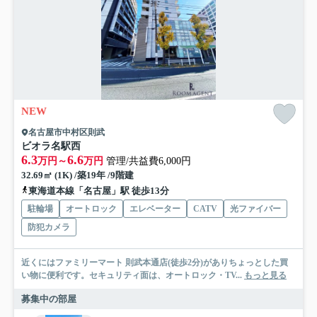
NEW
名古屋市中村区則武
ビオラ名駅西
6.3
6.6
万円～
万円
管理/共益費6,000円
32.69㎡ (1K) /築19年 /9階建
東海道本線「名古屋」駅 徒歩13分
駐輪場
オートロック
エレベーター
CATV
光ファイバー
防犯カメラ
近くにはファミリーマート 則武本通店(徒歩2分)がありちょっとした買
い物に便利です。セキュリティ面は、オートロック・TV...
もっと見る
募集中の部屋