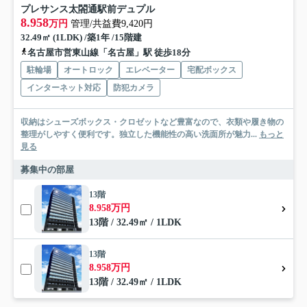
プレサンス太閤通駅前デュプル
8.958
万円
管理/共益費9,420円
32.49㎡ (1LDK) /築1年 /15階建
名古屋市営東山線「名古屋」駅 徒歩18分
駐輪場
オートロック
エレベーター
宅配ボックス
インターネット対応
防犯カメラ
収納はシューズボックス・クロゼットなど豊富なので、衣類や履き物の
整理がしやすく便利です。独立した機能性の高い洗面所が魅力...
もっと
見る
募集中の部屋
13階
8.958万円
13階 / 32.49㎡ / 1LDK
13階
8.958万円
13階 / 32.49㎡ / 1LDK