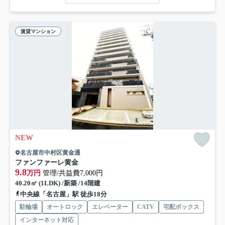
賃貸マンション
NEW
名古屋市中村区黄金通
ファンファーレ黄金
9.8
万円
管理/共益費7,000円
40.20㎡ (1LDK) /新築 /14階建
中央線「名古屋」駅 徒歩18分
駐輪場
オートロック
エレベーター
CATV
宅配ボックス
インターネット対応