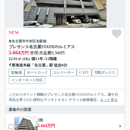
NEW
名古屋市中村区名駅南
プレサンス名古屋STATIONルミアス
5.664
万円
管理/共益費9,360円
22.91㎡ (1K) /築11年 /11階建
東海道本線「名古屋」駅 徒歩8分
駐輪場
オートロック
エレベーター
CATV
宅配ボックス
インターネット対応
こだわりポイント満載のプレサンス名古屋STATIONルミアス。薬や日
用品を買うのに便利なマツモトキヨシ テラッセ納屋橋店...
もっと見る
募集中の部屋
5階
5.664万円