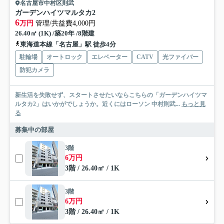
名古屋市中村区則武
ガーデンハイツマルタカ2
6
万円
管理/共益費4,000円
26.40㎡ (1K) /築20年 /8階建
東海道本線「名古屋」駅 徒歩4分
駐輪場
オートロック
エレベーター
CATV
光ファイバー
防犯カメラ
新生活を失敗せず、スタートさせたいならこちらの「ガーデンハイツマ
ルタカ2」はいかがでしょうか。近くにはローソン 中村則武...
もっと見
る
募集中の部屋
3階
6万円
3階 / 26.40㎡ / 1K
3階
6万円
3階 / 26.40㎡ / 1K