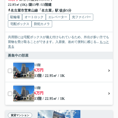
22.95㎡ (1K) /築13年 /13階建
名古屋市営東山線「名古屋」駅 徒歩5分
駐輪場
オートロック
エレベーター
光ファイバー
宅配ボックス
防犯カメラ
共用部には宅配ボックスが備え付けられているため、外出が多い方でも
荷物を受け取ることができます。入居後、改めて便利に感じる...
もっと
見る
募集中の部屋
13階
6万円
13階 / 22.95㎡ / 1K
13階
6万円
13階 / 22.95㎡ / 1K
賃貸マンション