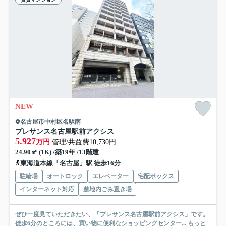
NEW
名古屋市中村区名駅南
プレサンス名古屋駅前アクシス
5.927
万円
管理/共益費10,730円
24.90㎡ (1K) /築19年 /13階建
東海道本線「名古屋」駅 徒歩16分
駐輪場
オートロック
エレベーター
宅配ボックス
インターネット対応
敷地内ごみ置き場
ぜひ一度見ていただきたい、「プレサンス名古屋駅前アクシス」です。
徒歩6分のところには、買い物に便利なショッピングセンター...
もっと