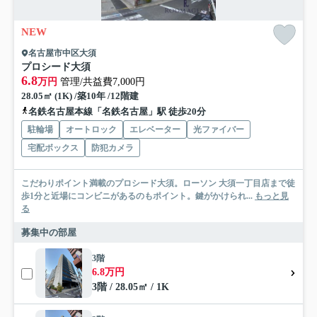
NEW
名古屋市中区大須
プロシード大須
6.8
万円
管理/共益費7,000円
28.05㎡ (1K) /築10年 /12階建
名鉄名古屋本線「名鉄名古屋」駅 徒歩20分
駐輪場
オートロック
エレベーター
光ファイバー
宅配ボックス
防犯カメラ
こだわりポイント満載のプロシード大須。ローソン 大須一丁目店まで徒
歩1分と近場にコンビニがあるのもポイント。鍵がかけられ...
もっと見
る
募集中の部屋
3階
6.8万円
3階 / 28.05㎡ / 1K