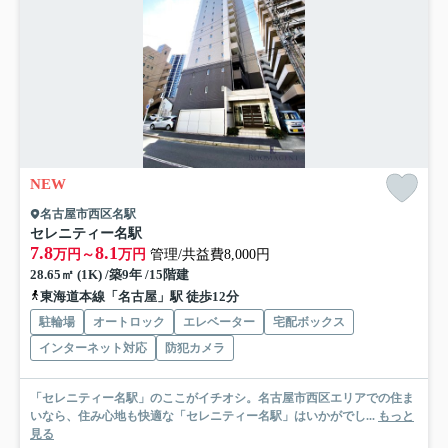
NEW
名古屋市西区名駅
セレニティー名駅
7.8
8.1
万円～
万円
管理/共益費8,000円
28.65㎡ (1K) /築9年 /15階建
東海道本線「名古屋」駅 徒歩12分
駐輪場
オートロック
エレベーター
宅配ボックス
インターネット対応
防犯カメラ
「セレニティー名駅」のここがイチオシ。名古屋市西区エリアでの住ま
いなら、住み心地も快適な「セレニティー名駅」はいかがでし...
もっと
見る