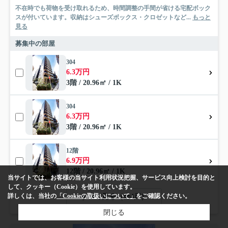
不在時でも荷物を受け取れるため、時間調整の手間が省ける宅配ボック
スが付いています。収納はシューズボックス・クロゼットなど...
もっと
見る
募集中の部屋
304
6.3万円
3階 / 20.96㎡ / 1K
304
6.3万円
3階 / 20.96㎡ / 1K
12階
6.9万円
12階 / 20.96㎡ / 1K
当サイトでは、お客様の当サイト利用状況把握、サービス向上検討を目的と
して、クッキー（Cookie）を使用しています。
詳しくは、当社の
「Cookieの取扱いについて」
をご確認ください。
すべて見る（全4戸）
閉じる