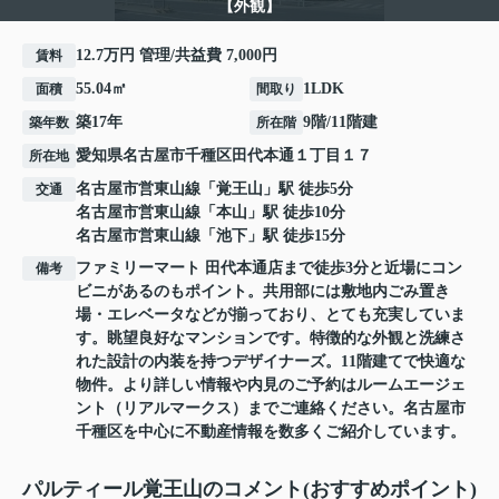
【外観】
12.7万円 管理/共益費 7,000円
賃料
55.04㎡
1LDK
面積
間取り
築17年
9階/11階建
築年数
所在階
愛知県
名古屋市千種区
田代本通
１丁目１７
所在地
名古屋市営東山線
「
覚王山
」駅 徒歩5分
交通
名古屋市営東山線
「
本山
」駅 徒歩10分
名古屋市営東山線
「
池下
」駅 徒歩15分
ファミリーマート 田代本通店まで徒歩3分と近場にコン
備考
ビニがあるのもポイント。共用部には敷地内ごみ置き
場・エレベータなどが揃っており、とても充実していま
す。眺望良好なマンションです。特徴的な外観と洗練さ
れた設計の内装を持つデザイナーズ。11階建てで快適な
物件。より詳しい情報や内見のご予約はルームエージェ
ント（リアルマークス）までご連絡ください。名古屋市
千種区を中心に不動産情報を数多くご紹介しています。
パルティール覚王山のコメント(おすすめポイント)