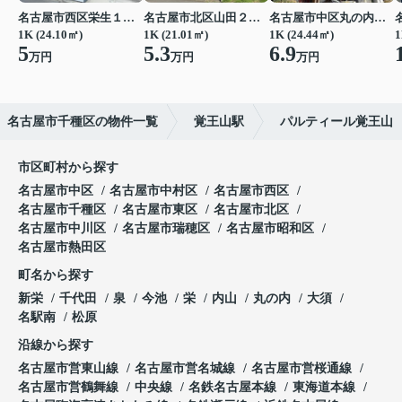
名古屋市西区栄生１丁目
名古屋市北区山田２丁目
名古屋市中区丸の内２丁目
1K (24.10㎡)
1K (21.01㎡)
1K (24.44㎡)
1
5
5.3
6.9
万円
万円
万円
名古屋市千種区の物件一覧
覚王山駅
パルティール覚王山
市区町村から探す
名古屋市中区
名古屋市中村区
名古屋市西区
名古屋市千種区
名古屋市東区
名古屋市北区
名古屋市中川区
名古屋市瑞穂区
名古屋市昭和区
名古屋市熱田区
町名から探す
新栄
千代田
泉
今池
栄
内山
丸の内
大須
名駅南
松原
沿線から探す
名古屋市営東山線
名古屋市営名城線
名古屋市営桜通線
名古屋市営鶴舞線
中央線
名鉄名古屋本線
東海道本線