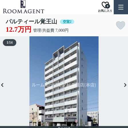
0
お気に入り
パルティール覚王山
空室2
12.7万円
管理/共益費 7,000円
1
/
14