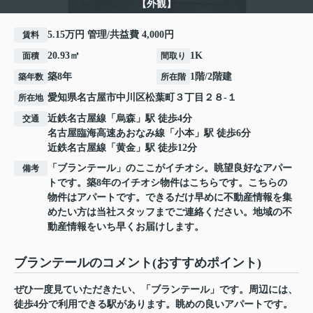
【外観】
5.15万円 管理/共益費 4,000円
賃料
20.93㎡
1K
面積
間取り
築8年
1階/2階建
築年数
所在階
愛知県
名古屋市中川区
松葉町
３丁目２８-１
所在地
近鉄名古屋線
「
烏森
」駅 徒歩4分
交通
名古屋臨海高速あおなみ線
「
小本
」駅 徒歩6分
近鉄名古屋線
「
黄金
」駅 徒歩12分
「ブランテール」のここがイチオシ。眺望良好なアパー
備考
トです。築8年のイチオシ物件はこちらです。こちらの
物件はアパートです。できるだけ早めに不動産情報を集
めたい方は当社スタッフまでご連絡ください。地域の不
動産情報をいち早くお届けします。
ブランテールのコメント(おすすめポイント)
ぜひ一度見ていただきたい、「ブランテール」です。周辺には、
徒歩4分で利用できる駅があります。眺めの良いアパートです。