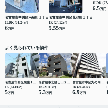
1LDK (27
6.5
万円
名古屋市中川区南脇町１丁目
名古屋市中川区花池町１丁目
1LDK (31.24㎡)
1R (24.12㎡)
6
5.55
万円
万円
よく見られている物件
名古屋市西区栄生１丁目
名古屋市北区山田２丁目
名古屋市中区丸の内２丁目
1K (24.10㎡)
1K (21.01㎡)
1K (24.44㎡)
1
5
5.3
6.9
万円
万円
万円