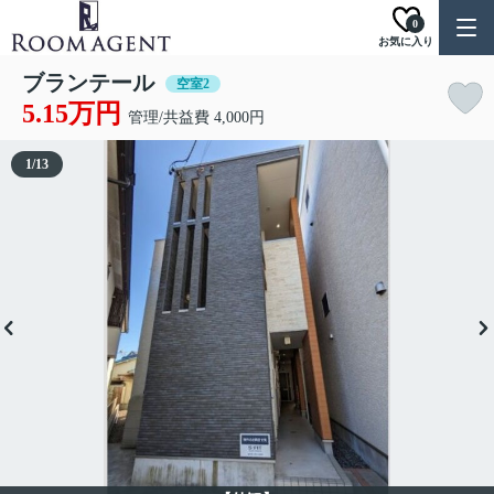
0
お気に入り
ブランテール
空室2
5.15万円
管理/共益費 4,000円
1
/
13