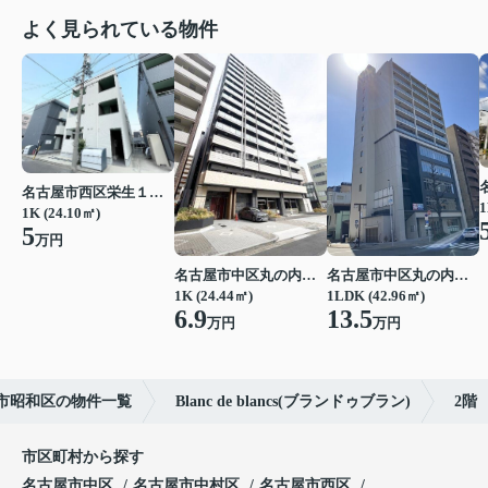
よく見られている物件
名古屋市西区栄生１丁目
1
1K (24.10㎡)
5
万円
名古屋市中区丸の内２丁目
名古屋市中区丸の内２丁目
1K (24.44㎡)
1LDK (42.96㎡)
6.9
13.5
万円
万円
市昭和区の物件一覧
Blanc de blancs(ブランドゥブラン)
2階
市区町村から探す
名古屋市中区
名古屋市中村区
名古屋市西区