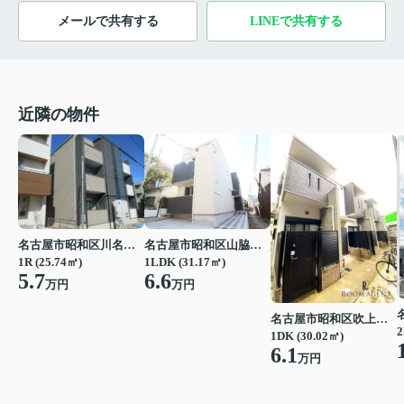
メールで共有する
LINEで共有する
近隣の物件
名古屋市昭和区川名本町４丁目
名古屋市昭和区山脇町４丁目
1R (25.74㎡)
1LDK (31.17㎡)
5.7
6.6
万円
万円
名古屋市昭和区吹上町１丁目
2
1DK (30.02㎡)
6.1
万円