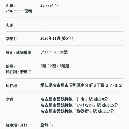
25.77㎡ / -
面積 /
バルコニー面積
-
向き
2020年11月(築5年)
築年月
アパート / 木造
種別 / 建物構造
2階 / 2階 / 3階建
部屋 /
所在階 / 階建て
愛知県
名古屋市昭和区
南分町
６丁目２７-１２
所在地
名古屋市営鶴舞線
「
川名
」駅 徒歩8分
交通
名古屋市営鶴舞線
「
いりなか
」駅 徒歩15分
名古屋市営鶴舞線
「
御器所
」駅 徒歩17分
空無 / -
駐車場 / 月額