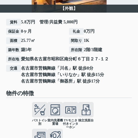
【外観】
5.8万円 管理/共益費 5,000円
賃料
0ヶ月
0万円
保証金
礼金
25.77㎡
1K
面積
間取り
築5年
2階/3階建
築年数
所在階
愛知県
名古屋市昭和区
南分町
６丁目２７-１２
所在地
名古屋市営鶴舞線
「
川名
」駅 徒歩8分
交通
名古屋市営鶴舞線
「
いりなか
」駅 徒歩15分
名古屋市営鶴舞線
「
御器所
」駅 徒歩17分
物件の特徴
バストイレ
室内洗濯機
TVモニタ
独立洗面台
別
置場
付きインタ
ーホン