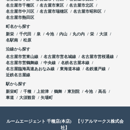
名古屋市千種区
名古屋市東区
名古屋市北区
名古屋市中川区
名古屋市瑞穂区
名古屋市昭和区
名古屋市熱田区
町名から探す
新栄
千代田
泉
今池
内山
丸の内
栄
大須
名駅南
松原
沿線から探す
名古屋市営東山線
名古屋市営名城線
名古屋市営桜通線
名古屋市営鶴舞線
中央線
名鉄名古屋本線
名古屋臨海高速あおなみ線
東海道本線
名鉄瀬戸線
近鉄名古屋線
駅から探す
新栄町
千種
上前津
鶴舞
東別院
今池
高岳
車道
大須観音
矢場町
ルームエージェント 千種店(本店) 【リアルマークス株式会
社】