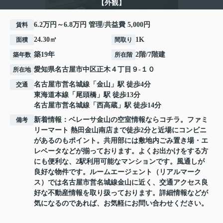
【外観】
6.2万円～6.8万円 管理/共益費 5,000円
賃料
24.30㎡
1K
面積
間取り
築19年
2階/7階建
築年数
所在階
愛知県
名古屋市中区
正木
４丁目９-１０
所在地
名古屋市営名城線
「
金山
」駅 徒歩4分
交通
東海道本線
「
尾頭橋
」駅 徒歩13分
名古屋市営名城線
「
西高蔵
」駅 徒歩14分
新着情報：ベレーサ金山の空室情報ならコチラ。ファミ
備考
リーマート 熱田金山南店まで徒歩2分と近場にコンビニ
があるのもポイント。共用部には敷地内ごみ置き場・エ
レベータなどが揃っております。よくお出かけをする方
にも便利な、2駅利用可能なマンションです。風通しが
良好な物件です。ルームエージェント（リアルマーク
ス）では名古屋市営名城線金山に近く、交通アクセス良
好な不動産情報を取り扱っております。詳細情報などが
気になるのであれば、お気軽にお問い合わせください。