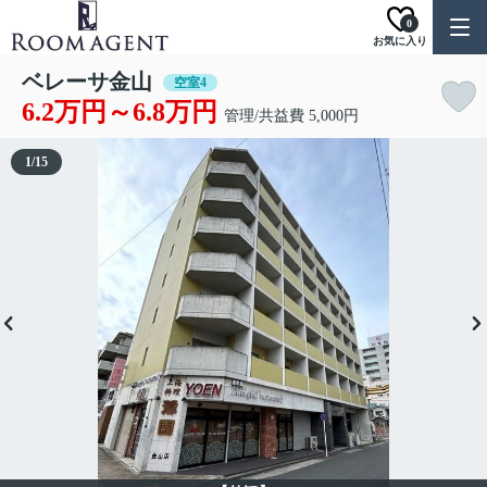
0
お気に入り
ベレーサ金山
空室4
6.2万円～6.8万円
管理/共益費 5,000円
1
/
15