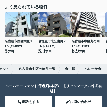
よく見られている物件
名古屋市西区栄生１丁目
名古屋市北区山田２丁目
名古屋市中区丸の内２丁目
1K (24.10㎡)
1K (21.01㎡)
1K (24.44㎡)
1
5
5.3
6.9
万円
万円
万円
ェント
名古屋市中区の物件一覧
金山駅
ベレーサ金山
ルームエージェント 千種店(本店) 【リアルマークス株式会
社】
電話をする
お問い合わせ