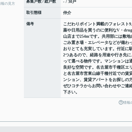
募集戸数 / 総戸数
- / 30戸
情報の見方
取引態様
仲介
備考
こだわりポイント満載のフォレスト9
薬や日用品を買うのに便利なV・drug
山店まで254mです。共用部には敷地
ごみ置き場・エレベータなどが備わ
おりとても充実しています。付近に
2つあるので、経路を用途や行き先に
って選べる物件です。マンションは
良好な空間です。名古屋市千種区エ
と名古屋市営東山線千種付近での賃
ンション、賃貸アパートをお探しの
ぜひコチラからお問い合わせやご連
下さい。
情報