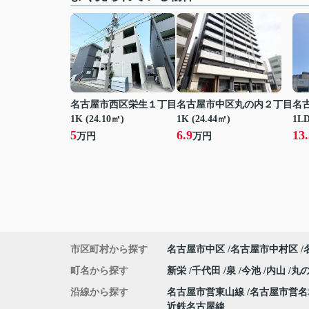
名古屋市西区栄生１丁目
名古屋市中区丸の内２丁目
名
1K (24.10㎡)
1K (24.44㎡)
1LD
5
6.9
13.
万円
万円
市区町村から探す
名古屋市中区
名古屋市中村区
町名から探す
新栄
千代田
泉
今池
内山
丸
沿線から探す
名古屋市営東山線
名古屋市営
近鉄名古屋線