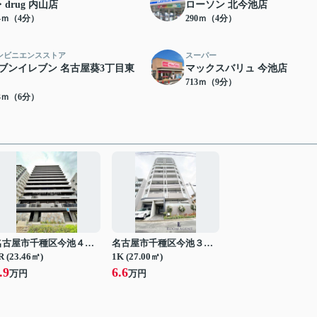
・drug 内山店
ローソン 北今池店
54ｍ（4分）
290ｍ（4分）
ンビニエンスストア
スーパー
ブンイレブン 名古屋葵3丁目東
マックスバリュ 今池店
713ｍ（9分）
43ｍ（6分）
名古屋市千種区今池４丁目
名古屋市千種区今池３丁目
R (23.46㎡)
1K (27.00㎡)
.9
6.6
万円
万円