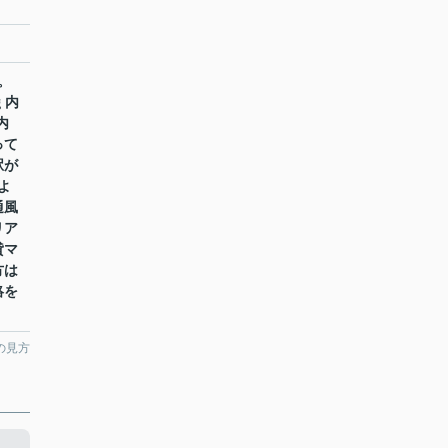
。
 内
内
って
駅が
よ
通風
リア
貸マ
方は
絡を
の見方