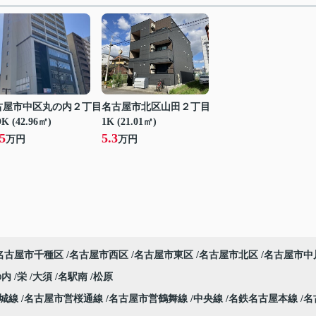
古屋市中区丸の内２丁目
名古屋市北区山田２丁目
K (42.96㎡)
1K (21.01㎡)
5
5.3
万円
万円
名古屋市千種区
名古屋市西区
名古屋市東区
名古屋市北区
名古屋市中
の内
栄
大須
名駅南
松原
名城線
名古屋市営桜通線
名古屋市営鶴舞線
中央線
名鉄名古屋本線
名