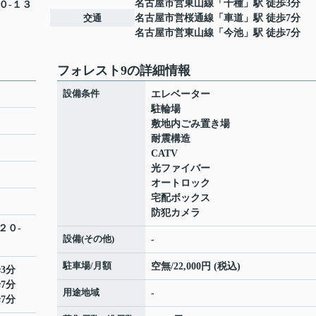
名古屋市営東山線
「
千種
」駅 徒歩3分
０-１３
交通
名古屋市営桜通線
「
車道
」駅 徒歩7分
名古屋市営東山線
「
今池
」駅 徒歩7分
フォレスト9の詳細情報
設備条件
エレベーター
駐輪場
敷地内ごみ置き場
耐震構造
CATV
光ファイバー
オートロック
宅配ボックス
防犯カメラ
２０-
設備(その他)
-
駐車場/月額
空無/22,000円 (税込)
3分
7分
用途地域
-
7分