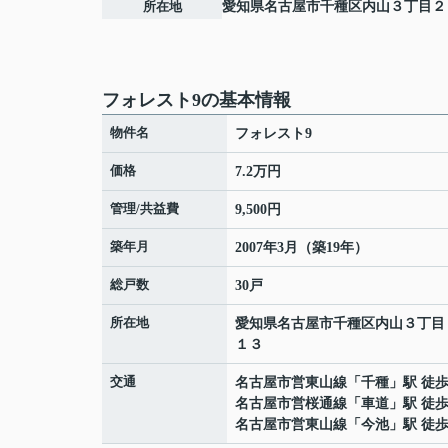
所在地
愛知県
名古屋市千種区
内山
３丁目２
フォレスト9の基本情報
物件名
フォレスト9
価格
7.2万円
管理/共益費
9,500円
築年月
2007年3月（築19年）
総戸数
30戸
所在地
愛知県
名古屋市千種区
内山
３丁目
１３
交通
名古屋市営東山線
「
千種
」駅 徒歩
名古屋市営桜通線
「
車道
」駅 徒歩
名古屋市営東山線
「
今池
」駅 徒歩