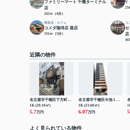
ファミリーマート 千種ターミナル
V
2
店
242ｍ（4分）
喫茶店・カフェ
コ
コメダ珈琲店 葵店
セ
331ｍ（5分）
店
4
近隣の物件
名古屋市千種区下方町１丁目
名古屋市千種区今池１丁目
1K (20.10㎡)
1K (23.60㎡)
1
5.7
6.07
5
万円
万円
よく見られている物件