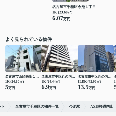
名古屋市千種区今池１丁目
1K (23.60㎡)
6.07
万円
よく見られている物件
名古屋市西区栄生１丁目
名古屋市中区丸の内２丁目
名古屋市中区丸の内２丁目
1K (24.10㎡)
1K (24.44㎡)
1LDK (42.96㎡)
1
5
6.9
13.5
万円
万円
万円
ント
名古屋市千種区の物件一覧
今池駅
AXIS桜通内山