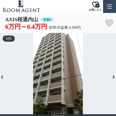
0
お気に入り
AXIS桜通内山
空室4
6万円～6.4万円
管理/共益費 6,000円
1
/
15