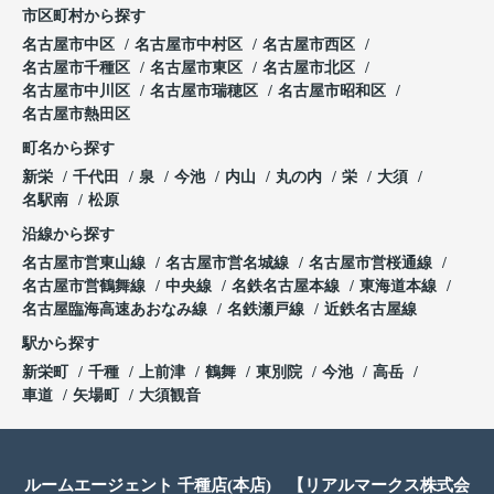
市区町村から探す
名古屋市中区
名古屋市中村区
名古屋市西区
名古屋市千種区
名古屋市東区
名古屋市北区
名古屋市中川区
名古屋市瑞穂区
名古屋市昭和区
名古屋市熱田区
町名から探す
新栄
千代田
泉
今池
内山
丸の内
栄
大須
名駅南
松原
沿線から探す
名古屋市営東山線
名古屋市営名城線
名古屋市営桜通線
名古屋市営鶴舞線
中央線
名鉄名古屋本線
東海道本線
名古屋臨海高速あおなみ線
名鉄瀬戸線
近鉄名古屋線
駅から探す
新栄町
千種
上前津
鶴舞
東別院
今池
高岳
車道
矢場町
大須観音
ルームエージェント 千種店(本店) 【リアルマークス株式会