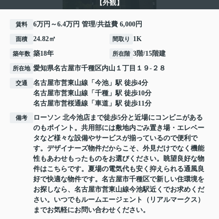
【外観】
6万円～6.4万円 管理/共益費 6,000円
賃料
24.82㎡
1K
面積
間取り
築18年
3階/15階建
築年数
所在階
愛知県
名古屋市千種区
内山
１丁目１９-２８
所在地
名古屋市営東山線
「
今池
」駅 徒歩4分
交通
名古屋市営東山線
「
千種
」駅 徒歩10分
名古屋市営桜通線
「
車道
」駅 徒歩11分
ローソン 北今池店まで徒歩5分と近場にコンビニがある
備考
のもポイント。共用部には敷地内ごみ置き場・エレベー
タなど様々な設備やサービスが揃っているので便利で
す。デザイナーズ物件だからこそ、外見だけでなく機能
性もあわせもったものをお選びください。眺望良好な物
件はこちらです。夏場の電気代も安く抑えられる通風良
好で快適な物件です。名古屋市千種区で新しい住環境を
お探しなら、名古屋市営東山線今池駅近くでお求めくだ
さい。いつでもルームエージェント（リアルマークス）
までお気軽にお問い合わせください。