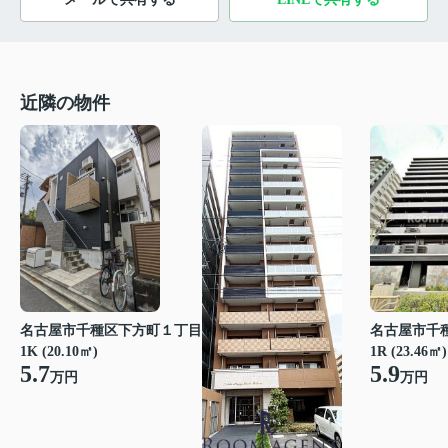
近隣の物件
名古屋市千種区下方町１丁目
名古屋市千
1K (20.10㎡)
1R (23.46㎡)
5.7
5.9
万円
万円