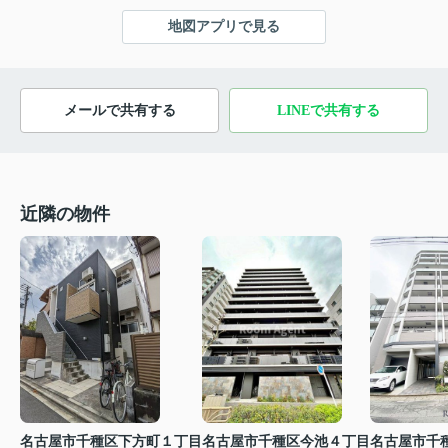
地図アプリで見る
メールで共有する
LINEで共有する
近隣の物件
名古屋市千種区下方町１丁目
名古屋市千種区今池４丁目
名古屋市千