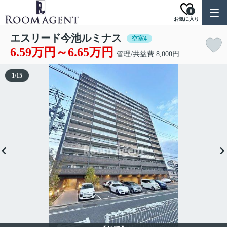
0
お気に入り
エスリード今池ルミナス
空室4
6.59万円～6.65万円
管理/共益費 8,000円
1
/
15