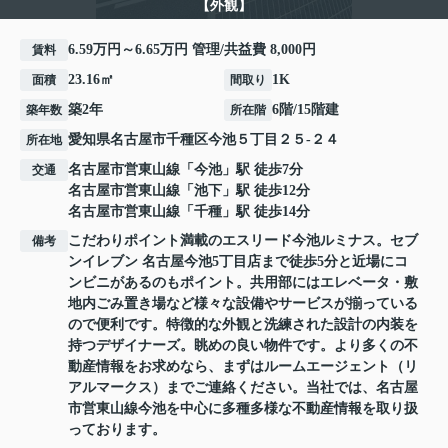
【外観】
6.59万円～6.65万円 管理/共益費 8,000円
賃料
23.16㎡
1K
面積
間取り
築2年
6階/15階建
築年数
所在階
愛知県
名古屋市千種区
今池
５丁目２５-２４
所在地
名古屋市営東山線
「
今池
」駅 徒歩7分
交通
名古屋市営東山線
「
池下
」駅 徒歩12分
名古屋市営東山線
「
千種
」駅 徒歩14分
こだわりポイント満載のエスリード今池ルミナス。セブ
備考
ンイレブン 名古屋今池5丁目店まで徒歩5分と近場にコ
ンビニがあるのもポイント。共用部にはエレベータ・敷
地内ごみ置き場など様々な設備やサービスが揃っている
ので便利です。特徴的な外観と洗練された設計の内装を
持つデザイナーズ。眺めの良い物件です。より多くの不
動産情報をお求めなら、まずはルームエージェント（リ
アルマークス）までご連絡ください。当社では、名古屋
市営東山線今池を中心に多種多様な不動産情報を取り扱
っております。