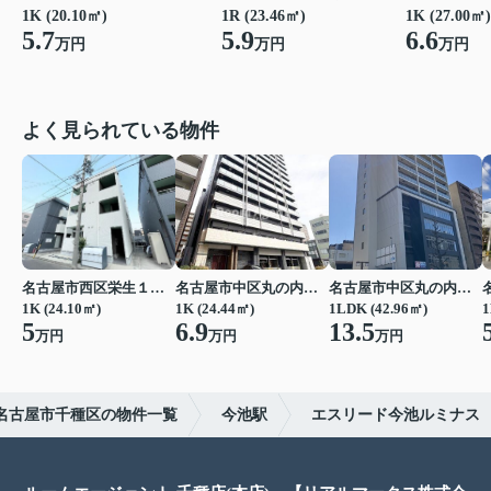
1K (20.10㎡)
1R (23.46㎡)
1K (27.00㎡)
5.7
5.9
6.6
万円
万円
万円
よく見られている物件
名古屋市西区栄生１丁目
名古屋市中区丸の内２丁目
名古屋市中区丸の内２丁目
1K (24.10㎡)
1K (24.44㎡)
1LDK (42.96㎡)
1
5
6.9
13.5
万円
万円
万円
名古屋市千種区の物件一覧
今池駅
エスリード今池ルミナス