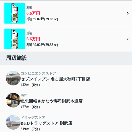
3階
6.6万円
3階 / 9.02坪(29.83㎡)
3階
6.6万円
3階 / 9.02坪(29.83㎡)
周辺施設
コンビニエンスストア
セブンイレブン 名古屋大秋町2丁目店
442ｍ（6分）
寿司
魚忠回転さかなや寿司則武本通店
477ｍ（6分）
ドラッグストア
B&Dドラッグストア 則武店
519ｍ（7分）