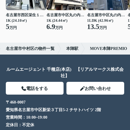
名古屋市西区栄生１丁目
名古屋市中区丸の内２丁目
名古屋市中区丸の内２丁目
1K (24.10㎡)
1K (24.44㎡)
1LDK (42.96㎡)
1
5
6.9
13.5
万円
万円
万円
名古屋市中村区の物件一覧
本陣駅
MOVE本陣PREMIO
ルームエージェント 千種店(本店) 【リアルマークス株式会
社】
電話をする
お問い合わせ
〒460-0007
愛知県名古屋市中区新栄３丁目5-2 チサトハイツ 2階
営業時間：
10:00~19:00
定休日：
不定休