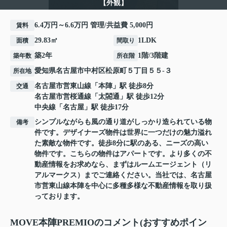
【外観】
6.4万円～6.6万円 管理/共益費 5,000円
賃料
29.83㎡
1LDK
面積
間取り
築2年
1階/3階建
築年数
所在階
愛知県
名古屋市中村区
松原町
５丁目５５-３
所在地
名古屋市営東山線
「
本陣
」駅 徒歩8分
交通
名古屋市営桜通線
「
太閤通
」駅 徒歩12分
中央線
「
名古屋
」駅 徒歩17分
シンプルながらも風の通り道がしっかり造られている物
備考
件です。デザイナーズ物件は世界に一つだけの魅力溢れ
た素敵な物件です。徒歩8分に駅のある、ニーズの高い
物件です。こちらの物件はアパートです。より多くの不
動産情報をお求めなら、まずはルームエージェント（リ
アルマークス）までご連絡ください。当社では、名古屋
市営東山線本陣を中心に多種多様な不動産情報を取り扱
っております。
MOVE本陣PREMIOのコメント(おすすめポイン