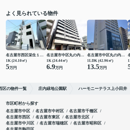
よく見られている物件
名古屋市西区栄生１丁目
名古屋市中区丸の内２丁目
名古屋市中区丸の内２丁目
1K (24.10㎡)
1K (24.44㎡)
1LDK (42.96㎡)
1
5
6.9
13.5
万円
万円
万円
西区の物件一覧
庄内緑地公園駅
ハーモニーテラス上小田井
市区町村から探す
名古屋市中区
名古屋市中村区
名古屋市千種区
名古屋市西区
名古屋市東区
名古屋市北区
名古屋市中川区
名古屋市瑞穂区
名古屋市昭和区
名古屋市熱田区