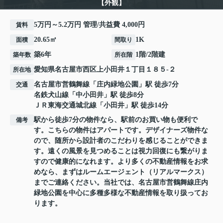
【外観】
5万円～5.2万円 管理/共益費 4,000円
賃料
20.65㎡
1K
面積
間取り
築6年
1階/2階建
築年数
所在階
愛知県
名古屋市西区
上小田井
１丁目１８５-２
所在地
名古屋市営鶴舞線
「
庄内緑地公園
」駅 徒歩7分
交通
名鉄犬山線
「
中小田井
」駅 徒歩8分
ＪＲ東海交通城北線
「
小田井
」駅 徒歩14分
駅から徒歩7分の物件なら、駅前のお買い物も便利で
備考
す。こちらの物件はアパートです。デザイナーズ物件な
ので、随所から設計者のこだわりを感じることができま
す。遠くの風景を見つめることは視力回復にも繋がりま
すので健康的になれます。より多くの不動産情報をお求
めなら、まずはルームエージェント（リアルマークス）
までご連絡ください。当社では、名古屋市営鶴舞線庄内
緑地公園を中心に多種多様な不動産情報を取り扱ってお
ります。