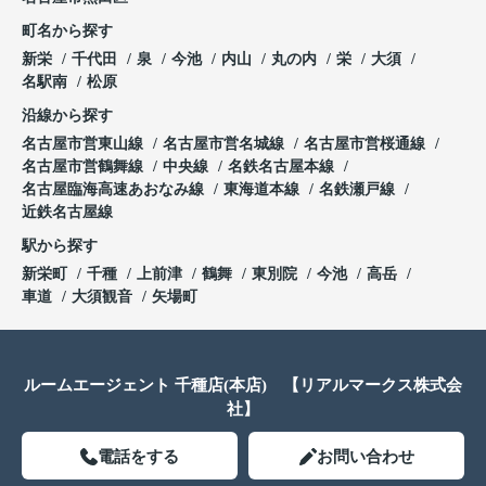
町名から探す
新栄
千代田
泉
今池
内山
丸の内
栄
大須
名駅南
松原
沿線から探す
名古屋市営東山線
名古屋市営名城線
名古屋市営桜通線
名古屋市営鶴舞線
中央線
名鉄名古屋本線
名古屋臨海高速あおなみ線
東海道本線
名鉄瀬戸線
近鉄名古屋線
駅から探す
新栄町
千種
上前津
鶴舞
東別院
今池
高岳
車道
大須観音
矢場町
ルームエージェント 千種店(本店) 【リアルマークス株式会
社】
電話をする
お問い合わせ