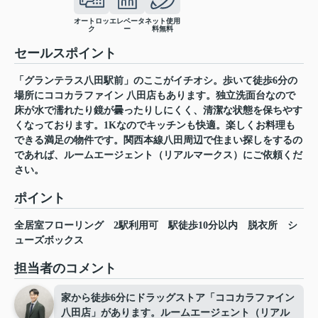
オートロッ
エレベータ
ネット使用
ク
ー
料無料
セールスポイント
「グランテラス八田駅前」のここがイチオシ。歩いて徒歩6分の
場所にココカラファイン 八田店もあります。独立洗面台なので
床が水で濡れたり鏡が曇ったりしにくく、清潔な状態を保ちやす
くなっております。1Kなのでキッチンも快適。楽しくお料理も
できる満足の物件です。関西本線八田周辺で住まい探しをするの
であれば、ルームエージェント（リアルマークス）にご依頼くだ
さい。
ポイント
全居室フローリング
2駅利用可
駅徒歩10分以内
脱衣所
シ
ューズボックス
担当者のコメント
家から徒歩6分にドラッグストア「ココカラファイン
八田店」があります。ルームエージェント（リアル