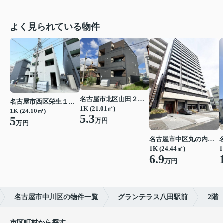
よく見られている物件
名古屋市北区山田２丁目
名古屋市西区栄生１丁目
1K (21.01㎡)
1K (24.10㎡)
5.3
5
万円
万円
名古屋市中区丸の内２丁目
1K (24.44㎡)
1
6.9
万円
名古屋市中川区の物件一覧
グランテラス八田駅前
2階
市区町村から探す