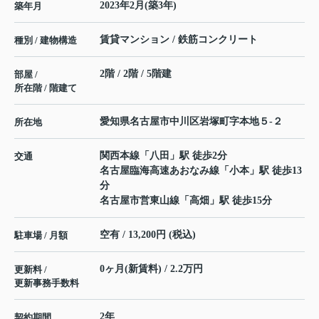
2023年2月(築3年)
築年月
賃貸マンション / 鉄筋コンクリート
種別 / 建物構造
2階 / 2階 / 5階建
部屋 /
所在階 / 階建て
愛知県
名古屋市中川区
岩塚町
字本地５-２
所在地
関西本線
「
八田
」駅 徒歩2分
交通
名古屋臨海高速あおなみ線
「
小本
」駅 徒歩13
分
名古屋市営東山線
「
高畑
」駅 徒歩15分
空有 / 13,200円 (税込)
駐車場 / 月額
0ヶ月(新賃料) / 2.2万円
更新料 /
更新事務手数料
2年
契約期間