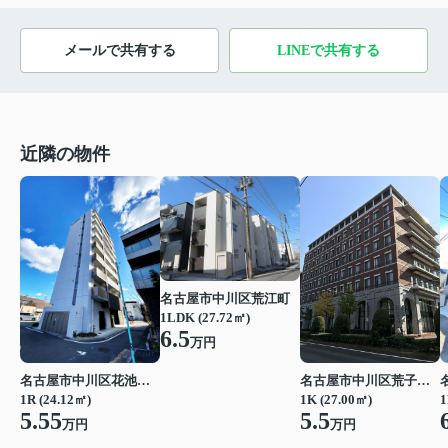
メールで共有する
LINEで共有する
近隣の物件
名古屋市中川区荒江町
1LDK (27.72㎡)
6.5
万円
名古屋市中川区花池町１丁目
名古屋市中川区荒子２丁目
1R (24.12㎡)
1K (27.00㎡)
1
5.55
5.5
万円
万円