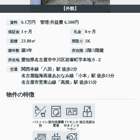
【外観】
6.1万円 管理/共益費 6,500円
賃料
1ヶ月
0ヶ月
保証金
礼金
23.80㎡
1K
面積
間取り
築3年
2階/5階建
築年数
所在階
愛知県
名古屋市中川区
岩塚町
字本地５-２
所在地
関西本線
「
八田
」駅 徒歩2分
交通
名古屋臨海高速あおなみ線
「
小本
」駅 徒歩13分
名古屋市営東山線
「
高畑
」駅 徒歩15分
物件の特徴
バストイレ
室内洗濯機
TVモニタ
独立洗面台
別
置場
付きインタ
ーホン