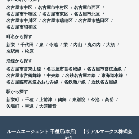
名古屋市中区
名古屋市中村区
名古屋市西区
名古屋市千種区
名古屋市東区
名古屋市北区
名古屋市中川区
名古屋市瑞穂区
名古屋市熱田区
名古屋市昭和区
町名から探す
新栄
千代田
泉
今池
栄
内山
丸の内
大須
名駅南
松原
沿線から探す
名古屋市営東山線
名古屋市営名城線
名古屋市営桜通線
名古屋市営鶴舞線
中央線
名鉄名古屋本線
東海道本線
名古屋臨海高速あおなみ線
名鉄瀬戸線
近鉄名古屋線
駅から探す
新栄町
千種
上前津
鶴舞
東別院
今池
高岳
矢場町
車道
大須観音
ルームエージェント 千種店(本店) 【リアルマークス株式会
社】