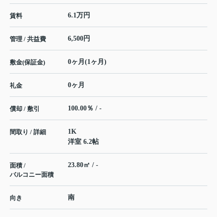
6.1万円
賃料
6,500円
管理 / 共益費
0ヶ月(1ヶ月)
敷金(保証金)
0ヶ月
礼金
100.00％ / -
償却 / 敷引
1K
間取り / 詳細
洋室 6.2帖
23.80㎡ / -
面積 /
バルコニー面積
南
向き