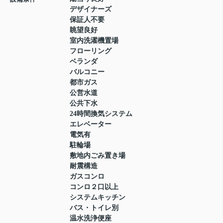
デザイナーズ
保証人不要
眺望良好
室内洗濯機置場
フローリング
ベランダ
バルコニー
都市ガス
公営水道
公共下水
24時間換気システム
エレベーター
電気有
駐輪場
敷地内ごみ置き場
耐震構造
ガスコンロ
コンロ２口以上
システムキッチン
バス・トイレ別
温水洗浄便座