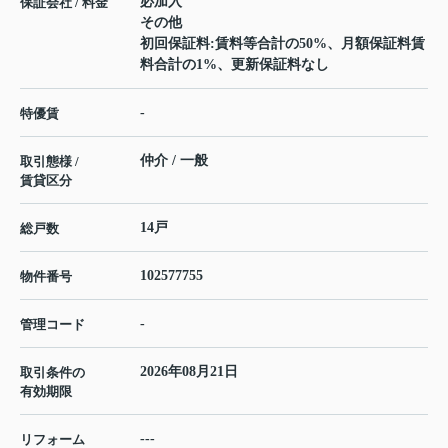
必加入
保証会社 / 料金
その他
初回保証料:賃料等合計の50%、月額保証料賃
料合計の1%、更新保証料なし
-
特優賃
仲介 / 一般
取引態様 /
賃貸区分
14戸
総戸数
102577755
物件番号
-
管理コード
2026年08月21日
取引条件の
有効期限
---
リフォーム