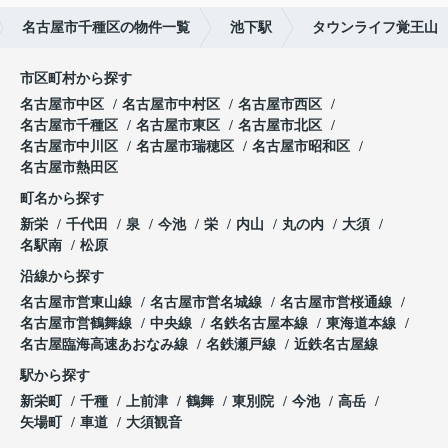
名古屋市千種区の物件一覧
池下駅
タウンライフ覚王山
市区町村から探す
名古屋市中区
名古屋市中村区
名古屋市西区
名古屋市千種区
名古屋市東区
名古屋市北区
名古屋市中川区
名古屋市瑞穂区
名古屋市昭和区
名古屋市熱田区
町名から探す
新栄
千代田
泉
今池
栄
内山
丸の内
大須
名駅南
松原
沿線から探す
名古屋市営東山線
名古屋市営名城線
名古屋市営桜通線
名古屋市営鶴舞線
中央線
名鉄名古屋本線
東海道本線
名古屋臨海高速あおなみ線
名鉄瀬戸線
近鉄名古屋線
駅から探す
新栄町
千種
上前津
鶴舞
東別院
今池
高岳
矢場町
車道
大須観音