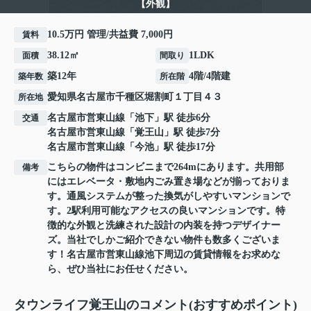
【外観】
10.5万円 管理/共益費 7,000円
賃料
38.12㎡
1LDK
面積
間取り
築12年
4階/4階建
築年数
所在階
愛知県
名古屋市千種区
堀割町
１丁目４３
所在地
名古屋市営東山線
「
池下
」駅 徒歩6分
交通
名古屋市営東山線
「
覚王山
」駅 徒歩7分
名古屋市営東山線
「
今池
」駅 徒歩17分
こちらの物件はコンビニまで264mにあります。共用部
備考
にはエレベータ・敷地内ごみ置き場などが揃っておりま
す。通風システムが整った換気がしやすいマンションで
す。2駅利用可能なアクセスの良いマンションです。特
徴的な外観と洗練された設計の内装を持つデザイナー
ズ。当社でしかご紹介できない物件も数多くございま
す！名古屋市営東山線池下周辺の賃貸情報をお求めな
ら、ぜひ当社にお任せください。
タウンライフ覚王山のコメント(おすすめポイント)