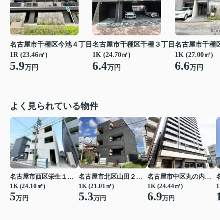
名古屋市千種区今池４丁目
名古屋市千種区千種３丁目
名古屋市千種
1R (23.46㎡)
1K (24.70㎡)
1K (27.00㎡)
5.9
6.4
6.6
万円
万円
万円
よく見られている物件
名古屋市西区栄生１丁目
名古屋市北区山田２丁目
名古屋市中区丸の内２丁目
1K (24.10㎡)
1K (21.01㎡)
1K (24.44㎡)
1
5
5.3
6.9
万円
万円
万円