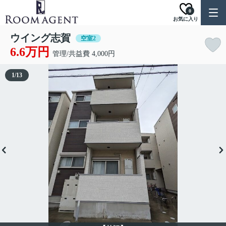
0
お気に入り
ウイング志賀
空室2
6.6万円
管理/共益費 4,000円
1
/
13