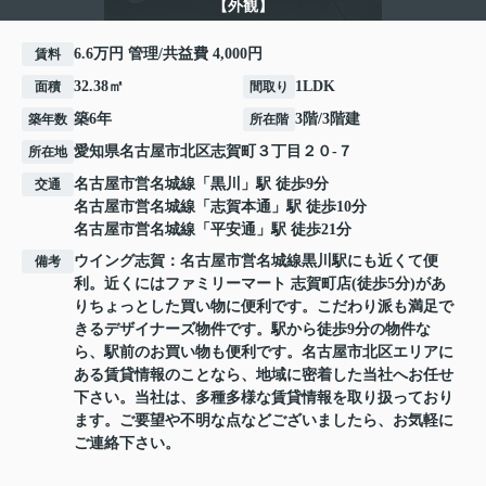
【外観】
6.6万円 管理/共益費 4,000円
賃料
32.38㎡
1LDK
面積
間取り
築6年
3階/3階建
築年数
所在階
愛知県
名古屋市北区
志賀町
３丁目２０-７
所在地
名古屋市営名城線
「
黒川
」駅 徒歩9分
交通
名古屋市営名城線
「
志賀本通
」駅 徒歩10分
名古屋市営名城線
「
平安通
」駅 徒歩21分
ウイング志賀：名古屋市営名城線黒川駅にも近くて便
備考
利。近くにはファミリーマート 志賀町店(徒歩5分)があ
りちょっとした買い物に便利です。こだわり派も満足で
きるデザイナーズ物件です。駅から徒歩9分の物件な
ら、駅前のお買い物も便利です。名古屋市北区エリアに
ある賃貸情報のことなら、地域に密着した当社へお任せ
下さい。当社は、多種多様な賃貸情報を取り扱っており
ます。ご要望や不明な点などございましたら、お気軽に
ご連絡下さい。