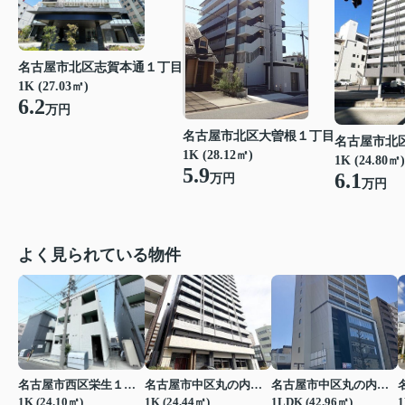
名古屋市北区志賀本通１丁目
1K (27.03㎡)
6.2
万円
名古屋市北区大曽根１丁目
名古屋市北
1K (28.12㎡)
1K (24.80㎡)
5.9
6.1
万円
万円
よく見られている物件
名古屋市西区栄生１丁目
名古屋市中区丸の内２丁目
名古屋市中区丸の内２丁目
1K (24.10㎡)
1K (24.44㎡)
1LDK (42.96㎡)
1