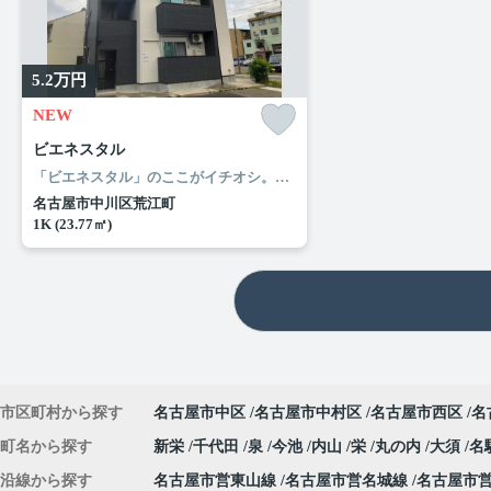
5.2
万円
NEW
ビエネスタル
「ビエネスタル」のここがイチオシ。室内設備はシステムキッチン・照明付き・ネット使用料不要など充実した設備を備え付けています。駐輪場付きのアパートです。夏場は特に涼しい通風良好な環境の良い快適空間をどうぞ。バルコニー付きのアパートで、用途に合わせて利用できます。名古屋市中川区で暮らすなら東海道本線尾頭橋近くはいかかがでしょうか。ルームエージェント（リアルマークス）までご連絡ください。
名古屋市中川区荒江町
1K (23.77㎡)
市区町村から探す
名古屋市中区
名古屋市中村区
名古屋市西区
名
町名から探す
新栄
千代田
泉
今池
内山
栄
丸の内
大須
名
沿線から探す
名古屋市営東山線
名古屋市営名城線
名古屋市