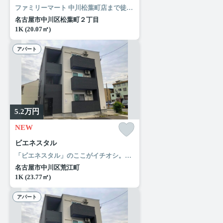
ファミリーマート 中川松葉町店まで徒歩3分と近場にコンビニがあるのもポイント。玄関先まで覗き穴を覗きに行かなくてもインターホン越しに誰が来たのかを確認できます。風通しの良いアパートで快適な暮らしを。名古屋市中川区エリアや近鉄名古屋線烏森付近での住まい選びは、当社にお任せください。当社でなら、お客様に合ったお部屋がきっと見つかります。
名古屋市中川区松葉町２丁目
1K (20.07㎡)
アパート
5.2
万円
NEW
ビエネスタル
「ビエネスタル」のここがイチオシ。室内設備はシステムキッチン・照明付き・ネット使用料不要など充実した設備を備え付けています。駐輪場付きのアパートです。夏場は特に涼しい通風良好な環境の良い快適空間をどうぞ。バルコニー付きのアパートで、用途に合わせて利用できます。名古屋市中川区で暮らすなら東海道本線尾頭橋近くはいかかがでしょうか。ルームエージェント（リアルマークス）までご連絡ください。
名古屋市中川区荒江町
1K (23.77㎡)
アパート