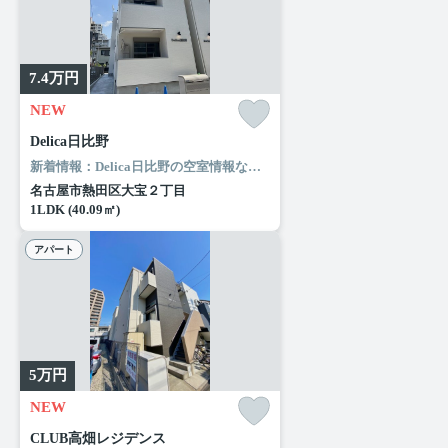
7.4
万円
NEW
Delica日比野
新着情報：Delica日比野の空室情報ならコチラ。セブンイレブン 名古屋大宝1丁目店まで徒歩2分と近場にコンビニがあるのもポイント。これからの住まいは納得のいくものにしたいですよね。ルームエージェント（リアルマークス）から快適な住まいを探しましょう。どうぞご利用ください。
名古屋市熱田区大宝２丁目
1LDK (40.09㎡)
アパート
5
万円
NEW
CLUB高畑レジデンス