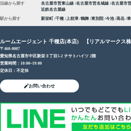
沿線から探す
名古屋市営東山線
名古屋市営名城線
名古屋市
近鉄名古屋線
駅から探す
新栄町
千種
上前津
鶴舞
東別院
今池
高岳
車
ルームエージェント 千種店(本店) 【リアルマークス
〒460-0007
愛知県名古屋市中区新栄３丁目5-2 チサトハイツ 2階
営業時間：
10:00~19:00
定休日：
不定休
お問い合わせ