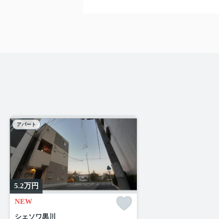
アパート
5.2
万円
NEW
シェソワ黒川