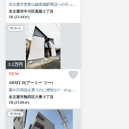
名古屋市営東山線高畑駅周辺への引っ越しをお考えなら「CLUB高畑レジデンス」。室内設備は追い焚き・エアコン・ネット使用料不要など豊富に揃っており、過ごしやすいお部屋になっております。憧れのシステムキッチンで快適なクッキングライフを。名古屋市中川区の住まい探しをお手伝いします。ルームエージェント（リアルマークス）がお客様に合った住まいをご紹介いたしますので、まずはお気軽にお問い合わせ下さい。
名古屋市中川区高畑２丁目
1K (23.44㎡)
アパート
5.2
万円
NEW
ARMY II(アーミー ツー)
薬や日用品を買うのに便利なV・drug 熱田八番店まで、260mです。来客時にはTVインターホンで訪問者の顔を確認することがきるので安心感があります。オシャレな照明付きの物件はとてもニーズがあります。ルームエージェント（リアルマークス）で住まいをじっくりお探しになりませんか。納得のいく住まい探しを行いましょう。わたくしどもがお手伝い致します。
名古屋市熱田区六番３丁目
1R (25.60㎡)
アパート