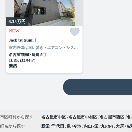
6.35
万円
NEW
Jack tsutsumiⅠ
室内設備は追い焚き・エアコン・システムキッチンなど豊富に揃っており、過ごしやすいお部屋になっております。扱いやすくオシャレな全居室フローリングのお住まいです。お財布に優しくニーズが高いのが照明付きのアパートです。見た目もキレイで機能的なお部屋。ルームエージェント（リアルマークス）のホームページから住まいを探してみませんか。わたしたちが快適な住まい探しをお手伝い致します。
名古屋市南区堤町５丁目
1LDK (32.04㎡)
新築
市区町村から探す
名古屋市中区
名古屋市中村区
名古屋市西区
名
町名から探す
新栄
千代田
泉
今池
内山
栄
丸の内
大須
名